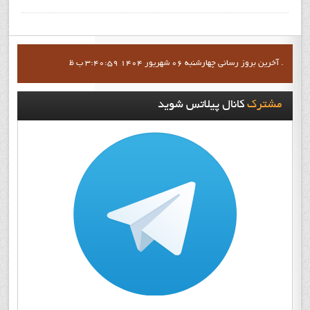
آخرين بروز رساني چهارشنبه 06 شهریور 1404 3:40:59 ب ظ .
مشترک
کانال پيلاتس شويد