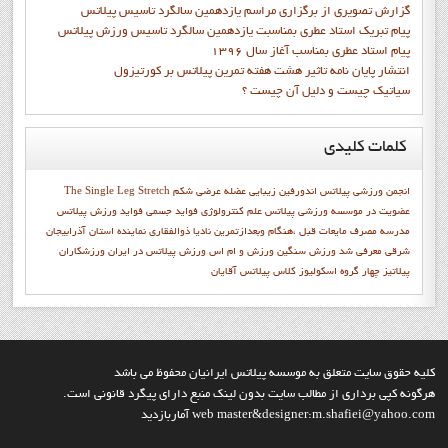
گزارش تصويري از برگزاري مراسم يازدهمين سالگرد تاسيس پيلاتس
پيام تبريک استاد عطري بمناسبت يازدهمين سالگرد تاسيس ورزش پيلاتس
پيام استاد عطري بمناسب آغاز سال 1396
انتشار پايان نامه تاثیر هشت هفته تمرین پیلاتس بر کورتیزول
سیاتیک چیست و دلیل آن چیست ؟
کلمات
کلیدی
انجمن ورزشي پيلاتس
اندورفین
زیبایی
عضله عرضی شکم
The Single Leg Stretch
عضويت در موسسه ورزشي پيلاتس
علم کنترولوژي
فواید جسمی
فواید ورزش پیلاتس
مدرسه
مصرف مایعات قبل ،هنگام وبعدازتمرین
ناديا ذوالفقاري
نماينده استان آذرابيجان
شرقي معرفي شد
ورزش سنگین
ورزش و ام اس
ورزش پیلاتس در ایران
ورزشکاران
پيلاتيز
چهار گروه اسکولیوز
کلاس پیلاتس آقایان
کليه حقوق سايت متعلق به موسسه پيلاتس ايرانيان محفوظ مي باشد
هرگونه کپي برداري از مطالب سايت بدون لينک منبع داراي پيگرد قانوني است.
web master&designer:m.shafiei@yahoo.com آماربازديد