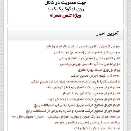
جهت عضويت در کانال
روي لوگوکليک کنيد
ويژه تلفن همراه
آخرین
اخبار
معرفی کلاسهای آنلاین پیلاتس در اینستاگرام بروز شد
بررسی دلیل تنفس جانبی (سینه ای) در پیلاتس
تاثیر تنفس جانبی (عمیق) درسلامت و زیبایی
دوازدهمين سالگرد تاسيس ورزش پيلاتس
پيام نوروزي استاد بهاره عطري
فيلم اجراي صحيح حرکت roll over
فيلم اجراي صحيح حركت crisscross يا كشش تك پا با پيچ بالاتنه
فيلم اجراي صحيح حرکت كشش دوپا با زانوهاي صاف
فيلم اجراي صحيح حرکت گهواره با پاي باز
فيلم اجراي صحيح حرکت کشش تک پا و کشش دوپا
فيلم اجراي صحيح حرکت تيزرو اشاره به برخي اشتباهات رايج
فيلم اجراي صحيح حرکت هاندرد و اشاره به برخي از اشتباهات رايج
مراسم اهدای مدارک فنون و مهارت آموزش پیلاتس - استان اصفهان سال 96
پیلاتس مت یا پیلاتس زمینی، و پیلاتس ریفورمر
ايجاد مطلب در ديگر بخشها برا ک