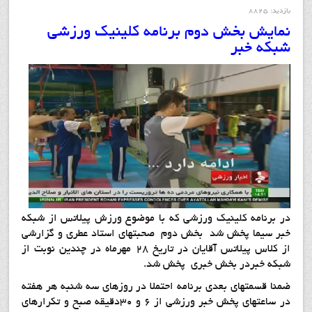
بازدید: 8825
نمايش بخش دوم برنامه کلينيک ورزشي
شبکه خبر
در برنامه کلينيک ورزشي که با موضوع ورزش پيلاتس از شبکه
خبر سيما پخش شد بخش دوم صحبتهاي استاد عطري و گزارشي
از کلاس پيلاتس آقايان در تاريخ 28 مهرماه در چندين نوبت از
شبکه خبردر بخش خبري پخش شد.
ضمنا قسمتهاي بعدي برنامه احتملا در روزهاي سه شنبه هر هفته
در ساعتهاي پخش خبر ورزشي از 6 و 30دقيقه صبح و تکرارهاي