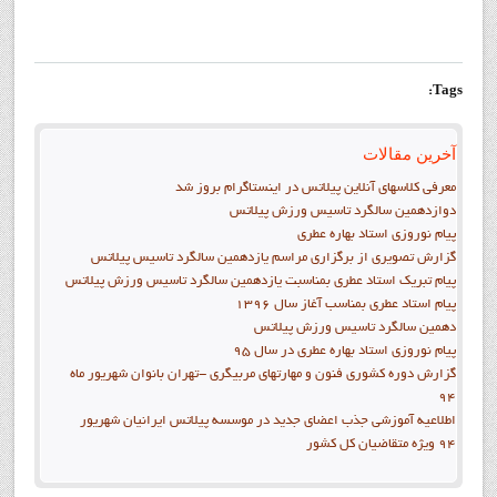
Tags:
آخرین مقالات
معرفی کلاسهای آنلاین پیلاتس در اینستاگرام بروز شد
دوازدهمين سالگرد تاسيس ورزش پيلاتس
پيام نوروزي استاد بهاره عطري
گزارش تصويري از برگزاري مراسم يازدهمين سالگرد تاسيس پيلاتس
پيام تبريک استاد عطري بمناسبت يازدهمين سالگرد تاسيس ورزش پيلاتس
پيام استاد عطري بمناسب آغاز سال 1396
دهمين سالگرد تاسيس ورزش پيلاتس
پيام نوروزي استاد بهاره عطري در سال 95
گزارش دوره کشوري فنون و مهارتهاي مربيگري -تهران بانوان شهريور ماه
94
اطلاعيه آموزشي جذب اعضاي جديد در موسسه پيلاتس ايرانيان شهريور
94 ويژه متقاضيان کل کشور