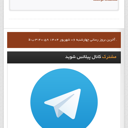
مشخصات موسسه
آخرين بروز رساني چهارشنبه 06 شهریور 1404 3:40:59 ب ظ .
مشترک
کانال پيلاتس شويد