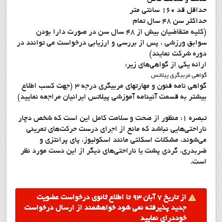
حداقل قد 160 سانتي متر
حداکثر سن 48 سال تمام
(کليه متقاضيان بيش از 48 سال سن در صورت دارا بودن
سوابق ورزشي ، پس از بررسي و ارزيابي درخواست مي توانند در
دوره شرکت نمايند)
ارائه یکی از گواهی‌های زیر:
گواهي مربيگري پيلاتس
گواهي نامه فنون و مهارتهاي مربيگري درجه 3 (جهت کسب اطلاع
بيشتر به قسمت آئينامه آموزشي پيلاتس ايرانيان مراجعه نماييد)
تبصره 1: منظور از صحت و سلامت کامل این است که شخص دچار
ناراحتی‌هایی نباشد که مانع از اجرای درست حرکت‌های تمرینی
می‌شوند، مشکلات اسکلتي مانند اسکوليوز، پاي پرانتزي و
ضربدري، گردي پشت یا ناراحتی‌های دیگر از این دست مورد نظر
است.
از تاريخ 7 آبان 93 تا اطلاع ثانوي درخواست عضويت
جديد پذيرفته نمي شود خواهشمند از ارسال درخواست
خوددراي نماييد