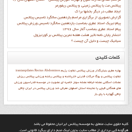
پیلاتس مت یا پیلاتس زمینی، و پیلاتس ریفورمر
ايجاد مطلب در ديگر بخشها برا ک
گزارش تصويري از برگزاري مراسم يازدهمين سالگرد تاسيس پيلاتس
پيام تبريک استاد عطري بمناسبت يازدهمين سالگرد تاسيس ورزش پيلاتس
پيام استاد عطري بمناسب آغاز سال 1396
انتشار پايان نامه تاثیر هشت هفته تمرین پیلاتس بر کورتیزول
سیاتیک چیست و دلیل آن چیست ؟
کلمات
کلیدی
بهاره عطري بنيان‌گذار ورزش پيلاتس
تفاوت رژيم
Rectus Abdominos
iranianpilates
تفاوت پیلاتس و یوگا
حرکات قدرتی
خارپاشنه و پیلاتس
رشته ورزشی پیلاتس
ریزش
عضلات اسکلتی
عضله خیاطه
عضله سوئز خاصره ای
عضویت در موسسه
فدراسیون ورزش
های همگانی
قيچي پا
نماينده استان اصفهان معرفي شد
ورزش پيلاتس در ايران
چاقي
چاقی
گهواره با پاي باز
کليه حقوق سايت متعلق به موسسه پيلاتس ايرانيان محفوظ مي باشد
هرگونه کپي برداري از مطالب سايت بدون لينک منبع داراي پيگرد قانوني است.