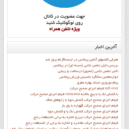
جهت عضويت در کانال
روي لوگوکليک کنيد
ويژه تلفن همراه
آخرین
اخبار
معرفی کلاسهای آنلاین پیلاتس در اینستاگرام بروز شد
بررسی دلیل تنفس جانبی (سینه ای) در پیلاتس
تاثیر تنفس جانبی (عمیق) درسلامت و زیبایی
دوازدهمين سالگرد تاسيس ورزش پيلاتس
پيام نوروزي استاد بهاره عطري
فيلم اجراي صحيح حرکت roll over
فيلم اجراي صحيح حركت crisscross يا كشش تك پا با پيچ بالاتنه
فيلم اجراي صحيح حرکت كشش دوپا با زانوهاي صاف
فيلم اجراي صحيح حرکت گهواره با پاي باز
فيلم اجراي صحيح حرکت کشش تک پا و کشش دوپا
فيلم اجراي صحيح حرکت تيزرو اشاره به برخي اشتباهات رايج
فيلم اجراي صحيح حرکت هاندرد و اشاره به برخي از اشتباهات رايج
مراسم اهدای مدارک فنون و مهارت آموزش پیلاتس - استان اصفهان سال 96