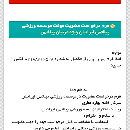
فرم درخواست عضويت موقت موسسه ورزشي
پيلاتس ايرانيان ويژه مربيان پيلاتس
توجه:
لطفا فرم زير را پس از تکميل به شماره 02188362528 فکس
نماييد
به نام خدا
فرم درخواست عضويت درموسسه ورزشي پيلاتس ايرانيان
سرکار خانم بهاره عطري
رياست محترم موسسه ورزشي پيلاتس ايرانيان
با سلام و احترام ؛
اينجانب با مشخصات ذيل درخواست خود را جهت عضويت
در موسسه ورزشي پيلاتس ايرانيان اعلام مي دارم.