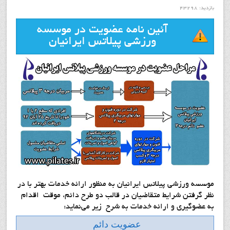
بازدید: 43298
آئين نامه عضويت در موسسه
ورزشي پيلاتس ايرانيان
موسسه ورزشي پيلاتس ايرانيان به منظور ارائه خدمات بهتر با در
نظر گرفتن شرایط متقاضیان در قالب دو طرح دائم، موقت اقدام
به عضوگيري و ارائه خدمات به شرح زیر می‌نماید:
عضويت دائم