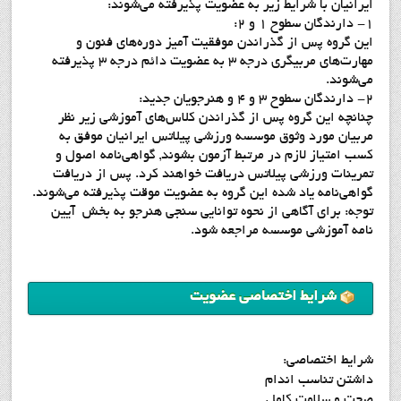
ایرانیان با شرایط زیر به عضویت پذیرفته می‌شوند:
1- دارندگان سطوح 1 و 2:
این گروه پس از گذراندن موفقیت آمیز دوره‌هاي فنون و
مهارت‌هاي مربيگري درجه 3 به عضویت دائم درجه 3 پذیرفته
می‌شوند.
2- دارندگان سطوح 3 و 4 و هنرجويان جديد:
چنانچه این گروه پس از گذراندن کلاس‌های آموزشی زیر نظر
مربیان مورد وثوق موسسه ورزشی پیلاتس ایرانیان موفق به
کسب امتیاز لازم در مرتبط آزمون بشوند, گواهی‌نامه اصول و
تمرینات ورزشي پیلاتس دریافت خواهند کرد. پس از دریافت
گواهی‌نامه یاد شده این گروه به عضویت موقت پذیرفته می‌شوند.
توجه: برای آگاهی از نحوه توانایی سنجی هنرجو به بخش آیین
نامه آموزشي موسسه مراجعه شود.
شرايط اختصاصي عضويت
شرايط اختصاصي:
داشتن تناسب اندام
صحت و سلامت کامل