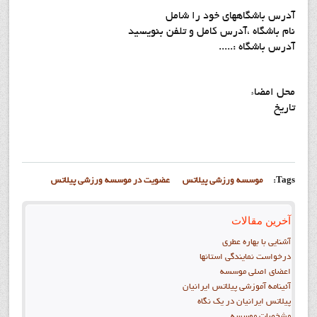
آدرس باشگاههاي خود را شامل
نام باشگاه ،آدرس کامل و تلفن بنويسيد
آدرس باشگاه :.....
محل امضاء
تاریخ
Tags:
موسسه ورزشي پيلاتس
عضويت در موسسه ورزشي پيلاتس
آخرین مقالات
آشنايي با بهاره عطري
درخواست نمايندگي استانها
اعضاي اصلي موسسه
آئينامه آموزشي پيلاتس ايرانيان
پيلاتس ايرانيان در يک نگاه