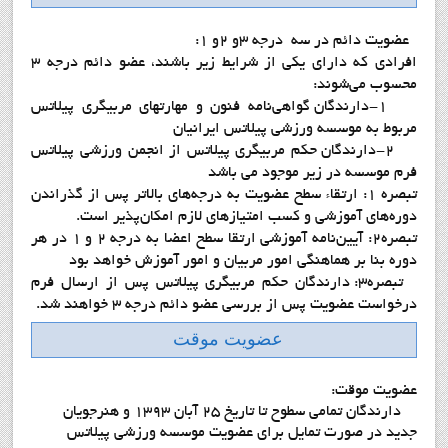
عضويت دائم در سه درجه 3و 2و 1:
افرادي که داراي یکی از شرایط زیر باشند، عضو دائم درجه 3
محسوب می‌شوند:
1-دارندگان گواهي‌نامه فنون و مهارتهاي مربيگري پيلاتس
مربوط به موسسه ورزشي پيلاتس ايرانيان
2-دارندگان حکم مربيگري پيلاتس از انجمن ورزشي پيلاتس
فرم موسسه در زير موجود مي باشد
تبصره 1: ارتقاء سطح عضويت به درجه‌های بالاتر پس از گذراندن
دوره‌هاي آموزشي و کسب امتيازهاي لازم امکان‌پذير است.
تبصره2: آیين‌نامه آموزشی ارتقا سطح اعضا به درجه 2 و 1 در هر
دوره بنا بر هماهنگی امور مربیان و امور آموزش خواهد بود
تبصره3: دارندگان حکم مربيگري پيلاتس پس از ارسال فرم
درخواست عضويت پس از بررسي عضو دائم درجه 3 خواهند شد.
عضويت موقت
عضويت موقت:
دارندگان تمامی سطوح تا تاریخ 25 آبان 1393 و هنرجویان
جدید در صورت تمایل برای عضویت موسسه ورزشی پیلاتس