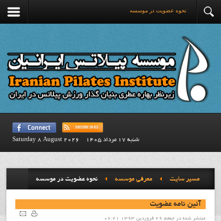
نحوه عضويت در موسسه
شنبه 17 مرداد 1405
Saturday 8 August 2026
مسیر سایت
معرفي موسسه
نحوه عضويت در موسسه
آئين نامه عضويت
منتشر شده در جمعه, 29 فروردين 1393 06:21