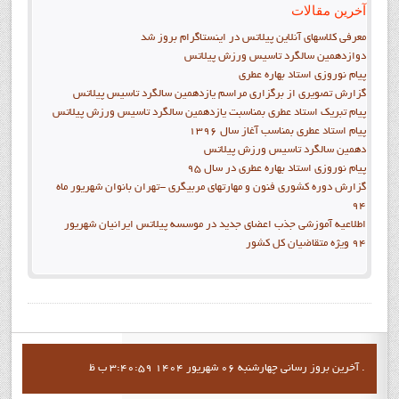
آخرین مقالات
معرفی کلاسهای آنلاین پیلاتس در اینستاگرام بروز شد
دوازدهمين سالگرد تاسيس ورزش پيلاتس
پيام نوروزي استاد بهاره عطري
گزارش تصويري از برگزاري مراسم يازدهمين سالگرد تاسيس پيلاتس
پيام تبريک استاد عطري بمناسبت يازدهمين سالگرد تاسيس ورزش پيلاتس
پيام استاد عطري بمناسب آغاز سال 1396
دهمين سالگرد تاسيس ورزش پيلاتس
پيام نوروزي استاد بهاره عطري در سال 95
گزارش دوره کشوري فنون و مهارتهاي مربيگري -تهران بانوان شهريور ماه
94
اطلاعيه آموزشي جذب اعضاي جديد در موسسه پيلاتس ايرانيان شهريور
94 ويژه متقاضيان کل کشور
آخرين بروز رساني چهارشنبه 06 شهریور 1404 3:40:59 ب ظ .