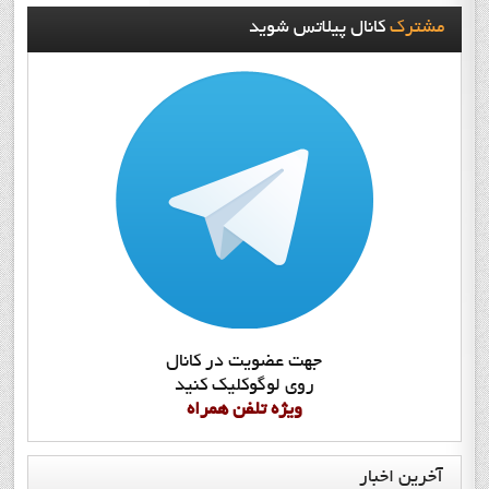
مشترک
کانال پيلاتس شويد
جهت عضويت در کانال
روي لوگوکليک کنيد
ويژه تلفن همراه
آخرین
اخبار