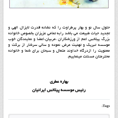
حلول سال نو و بهار پرطراوت را که نشانه قدرت لایزال الهی و
تجدید حیات طبیعت می باشد رابه تمامی عزیزان بخصوص خانواده
بزرگ پيلاتس اعم از ورزشکاران ،مربيان،اعضا و نمايندگان خوب
موسسه تبریک و تهنیت عرض نموده و سالی سرشار از برکت و
معنویت را ازدرگاه خداوند متعال و سبحان برای شما و خانواده
محترمتان مسئلت مینماییم.
بهاره عطري
رئيس موسسه پيلاتس ايرانيان
Tags: