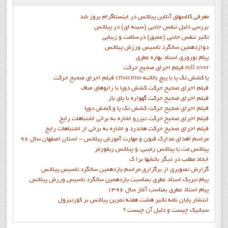
معرفی کلاسهای آنلاین پیلاتس در اینستاگرام بروز شد
بررسی دلیل تنفس جانبی (سینه ای) در پیلاتس
تاثیر تنفس جانبی (عمیق) درسلامت و زیبایی
دوازدهمين سالگرد تاسيس ورزش پيلاتس
پيام نوروزي استاد بهاره عطري
فيلم اجراي صحيح حرکت roll over
فيلم اجراي صحيح حركت crisscross يا كشش تك پا با پيچ بالاتنه
فيلم اجراي صحيح حرکت كشش دوپا با زانوهاي صاف
فيلم اجراي صحيح حرکت گهواره با پاي باز
فيلم اجراي صحيح حرکت کشش تک پا و کشش دوپا
فيلم اجراي صحيح حرکت تيزرو اشاره به برخي اشتباهات رايج
فيلم اجراي صحيح حرکت هاندرد و اشاره به برخي از اشتباهات رايج
مراسم اهدای مدارک فنون و مهارت آموزش پیلاتس - استان اصفهان سال 96
پیلاتس مت یا پیلاتس زمینی، و پیلاتس ریفورمر
ايجاد مطلب در ديگر بخشها برا ک
گزارش تصويري از برگزاري مراسم يازدهمين سالگرد تاسيس پيلاتس
پيام تبريک استاد عطري بمناسبت يازدهمين سالگرد تاسيس ورزش پيلاتس
پيام استاد عطري بمناسب آغاز سال 1396
انتشار پايان نامه تاثیر هشت هفته تمرین پیلاتس بر کورتیزول
سیاتیک چیست و دلیل آن چیست ؟