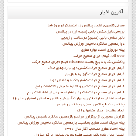
آخرین
اخبار
معرفی کلاسهای آنلاین پیلاتس در اینستاگرام بروز شد
بررسی دلیل تنفس جانبی (سینه ای) در پیلاتس
تاثیر تنفس جانبی (عمیق) درسلامت و زیبایی
دوازدهمين سالگرد تاسيس ورزش پيلاتس
پيام نوروزي استاد بهاره عطري
فيلم اجراي صحيح حرکت roll over
فيلم اجراي صحيح حركت crisscross يا كشش تك پا با پيچ بالاتنه
فيلم اجراي صحيح حرکت كشش دوپا با زانوهاي صاف
فيلم اجراي صحيح حرکت گهواره با پاي باز
فيلم اجراي صحيح حرکت کشش تک پا و کشش دوپا
فيلم اجراي صحيح حرکت تيزرو اشاره به برخي اشتباهات رايج
فيلم اجراي صحيح حرکت هاندرد و اشاره به برخي از اشتباهات رايج
مراسم اهدای مدارک فنون و مهارت آموزش پیلاتس - استان اصفهان سال 96
پیلاتس مت یا پیلاتس زمینی، و پیلاتس ریفورمر
ايجاد مطلب در ديگر بخشها برا ک
گزارش تصويري از برگزاري مراسم يازدهمين سالگرد تاسيس پيلاتس
پيام تبريک استاد عطري بمناسبت يازدهمين سالگرد تاسيس ورزش پيلاتس
پيام استاد عطري بمناسب آغاز سال 1396
انتشار پايان نامه تاثیر هشت هفته تمرین پیلاتس بر کورتیزول