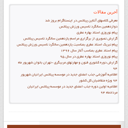
آخرین مقالات
معرفی کلاسهای آنلاین پیلاتس در اینستاگرام بروز شد
دوازدهمين سالگرد تاسيس ورزش پيلاتس
پيام نوروزي استاد بهاره عطري
گزارش تصويري از برگزاري مراسم يازدهمين سالگرد تاسيس پيلاتس
پيام تبريک استاد عطري بمناسبت يازدهمين سالگرد تاسيس ورزش پيلاتس
پيام استاد عطري بمناسب آغاز سال 1396
پيام نوروزي استاد بهاره عطري در سال 95
گزارش دوره کشوري فنون و مهارتهاي مربيگري -تهران بانوان شهريور ماه
94
اطلاعيه آموزشي جذب اعضاي جديد در موسسه پيلاتس ايرانيان شهريور
94 ويژه متقاضيان کل کشور
اطلاعيه اولين دوره جذب اعضاي جديد در موسسه پيلاتس ايرانيان
مردادماه 94