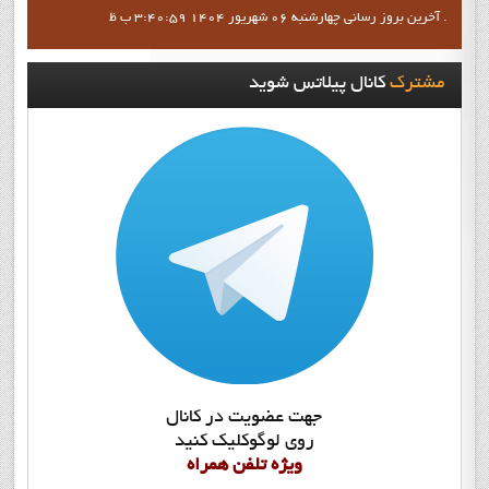
آخرين بروز رساني چهارشنبه 06 شهریور 1404 3:40:59 ب ظ .
مشترک
کانال پيلاتس شويد
جهت عضويت در کانال
روي لوگوکليک کنيد
ويژه تلفن همراه