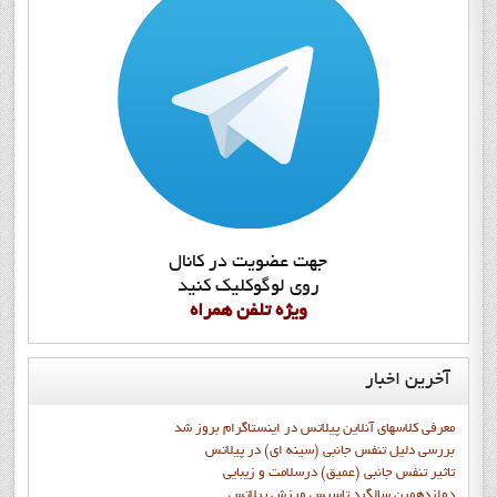
جهت عضويت در کانال
روي لوگوکليک کنيد
ويژه تلفن همراه
آخرین
اخبار
معرفی کلاسهای آنلاین پیلاتس در اینستاگرام بروز شد
بررسی دلیل تنفس جانبی (سینه ای) در پیلاتس
تاثیر تنفس جانبی (عمیق) درسلامت و زیبایی
دوازدهمين سالگرد تاسيس ورزش پيلاتس