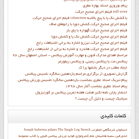
پيام نوروزي استاد بهاره عطري
فيلم اجراي صحيح حرکت roll over
فيلم اجراي صحيح حركت crisscross يا كشش تك پا با پيچ بالاتنه
فيلم اجراي صحيح حرکت كشش دوپا با زانوهاي صاف
فيلم اجراي صحيح حرکت گهواره با پاي باز
فيلم اجراي صحيح حرکت کشش تک پا و کشش دوپا
فيلم اجراي صحيح حرکت تيزرو اشاره به برخي اشتباهات رايج
فيلم اجراي صحيح حرکت هاندرد و اشاره به برخي از اشتباهات رايج
مراسم اهدای مدارک فنون و مهارت آموزش پیلاتس - استان اصفهان سال 96
پیلاتس مت یا پیلاتس زمینی، و پیلاتس ریفورمر
ايجاد مطلب در ديگر بخشها برا ک
گزارش تصويري از برگزاري مراسم يازدهمين سالگرد تاسيس پيلاتس
پيام تبريک استاد عطري بمناسبت يازدهمين سالگرد تاسيس ورزش پيلاتس
پيام استاد عطري بمناسب آغاز سال 1396
انتشار پايان نامه تاثیر هشت هفته تمرین پیلاتس بر کورتیزول
سیاتیک چیست و دلیل آن چیست ؟
کلمات
کلیدی
استخوان شرمگاهي
اضطراب
The Single Leg Stretch
Joseph hubertus pilates
اندورفین
سميه هاشيمان
علم کنترولوژي
فواید ورزش پیلاتس
قيچي پا
كتاب مجموعه