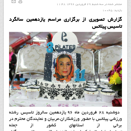
منتشر شده در سه شنبه, 29 فروردين 1396 11:48
بازدید: 10045
گزارش تصويري از برگزاري مراسم يازدهمين سالگرد
تاسيس پيلاتس
دوشنبه 28 فروردين ماه 96 يازدهمين سالروز تاسيس رشته
ورزشي پيلاتس با حضور ورزشکاران،مربيان و نمايندگان محترم در
برخي از استانهاي کشور از جمله