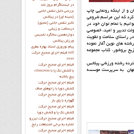
در اینستاگرام بروز شد
ن و از اینکه رونمایی چاپ
بررسی دلیل تنفس جانبی
ی کرد که این مراسم شروعی
(سینه ای) در پیلاتس
تاثیر تنفس جانبی (عمیق)
نیم با تمام توان خود در
درسلامت و زیبایی
ولت تدبیر و امید، خصوصی
دوازدهمين سالگرد تاسيس
در راستای سلامت و تقویت
ورزش پيلاتس
شته های نوین آغاز نموده
پيام نوروزي استاد بهاره عطري
یع بروشور، کتاب مجموعه
فيلم اجراي صحيح حرکت roll
over
ی صحیح و گسترده رشته ورزشی پیلاتس
فيلم اجراي صحيح حركت
اصفهان به سرپرست موسسه
crisscross يا كشش تك پا با
پيچ بالاتنه
فيلم اجراي صحيح حرکت
كشش دوپا با زانوهاي صاف
فيلم اجراي صحيح حرکت
گهواره با پاي باز
فيلم اجراي صحيح حرکت
کشش تک پا و کشش دوپا
فيلم اجراي صحيح حرکت تيزرو
اشاره به برخي اشتباهات رايج
فيلم اجراي صحيح حرکت