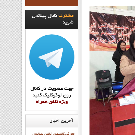
مشترک
کانال پيلاتس
شويد
جهت عضويت در کانال
روي لوگوکليک کنيد
ويژه تلفن همراه
آخرین
اخبار
معرفی کلاسهای آنلاین پیلاتس