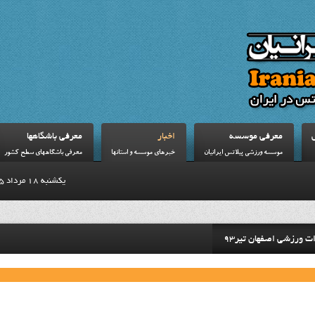
معرفي موسسه
اخبار
معرفي باشگاهها
موسسه ورزشي پيلاتس ايرانيان
خبرهاي موسسه و استانها
معرفي باشگاههاي سطح کشور
يكشنبه 18 مرداد 1405
ت ورزشي اصفهان تير93