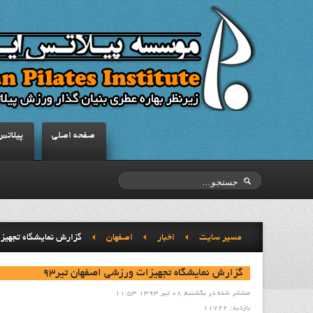
صفحه اصلي
پيلاتس
مسیر سایت
اخبار
اصفهان
گزارش نمايشگاه تجهيزا
گزارش نمايشگاه تجهيزات ورزشي اصفهان تير93
منتشر شده در یکشنبه, 08 تیر 1393 11:53
بازدید: 11722