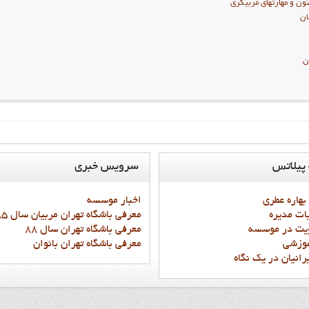
ون و مهارتهای مربیگری
ان
ن
پيلاتس
سرويس
خبري
 بهاره عطري
اخبار موسسه
ات مديره
معرفي باشگاه تهران مربيان سال 85 و87
يت در موسسه
معرفي باشگاه تهران سال 88
موزشي
معرفي باشگاه تهران بانوان
رانيان در يک نگاه