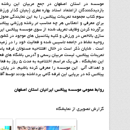
موسسه در استان اصفهان در جمع مربیان این رشته 
بازدیدکنندگان ازاعتماد استاد بهاره عطری (بنیان گذار ورز
سوم کتاب مجموعه تمرینات پیلاتس را به این نمایندگی محول 
برای معرفی و انعکاس هر چه مناسب تر رشته ورزشی پیلاتس ب
برآورده کردن وظایف تعریف شده از سوی موسسه پیلاتس ایران
سازی بالاخص در ورزش و کلیه پتانسیل های موجود در کشور 
روحیه نشاط در جامعه تاسیس شده و فعالیت خود را در زمینه
است . شایان ذکر است در خلال افتتاحیه مسئولان غرفه پا
تمرینات پیلاتس، لیست مربیان رسمی و آدرس باشگاه های فعال
این نمایشگاه ، 
و اهداف آتی این موسسه را معرفی کرده باشیم. در پایان
پیلاتس که در برپایی این غرفه گامی برداشته بودند توسط آق
روابط عمومي موسسه پيلاتس ايرانيان استان اصفهان
گزارش تصويري از نمايشگاه