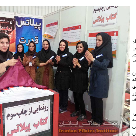
مورخ 3 تیرماه
ین
ر
ی
ن
ه
ق
ر
ف
،
ه
س
ن