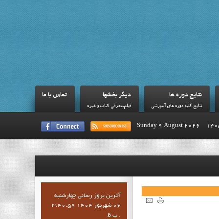
نتايج دوره ها
ديگر بخشها
تماس با ما
نتايج کليه دوره هاي آموزشي
فيلم،معرفي کتاب و غيره
Sunday 9 August 2026
آخرين بروز رساني چهارشنبه
06 شهریور 1404 3:40:59
ب ظ .