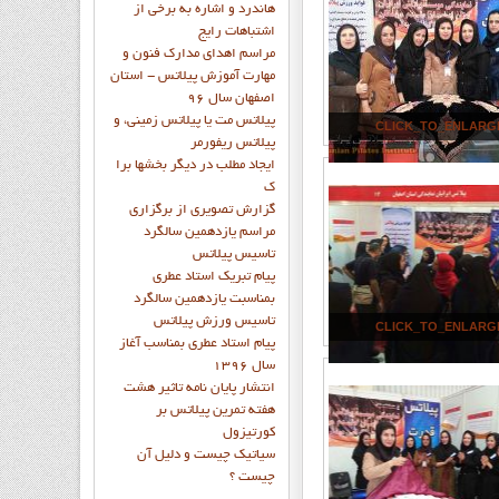
هاندرد و اشاره به برخي از
اشتباهات رايج
مراسم اهدای مدارک فنون و
مهارت آموزش پیلاتس - استان
اصفهان سال 96
پیلاتس مت یا پیلاتس زمینی، و
CLICK_TO_ENLARG
پیلاتس ریفورمر
ايجاد مطلب در ديگر بخشها برا
ک
گزارش تصويري از برگزاري
مراسم يازدهمين سالگرد
تاسيس پيلاتس
پيام تبريک استاد عطري
بمناسبت يازدهمين سالگرد
تاسيس ورزش پيلاتس
CLICK_TO_ENLARG
پيام استاد عطري بمناسب آغاز
سال 1396
انتشار پايان نامه تاثیر هشت
هفته تمرین پیلاتس بر
کورتیزول
سیاتیک چیست و دلیل آن
چیست ؟