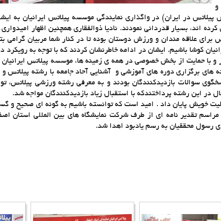
و
ش پیلاتس در ایران) در واگذاری نمایندگی موسسه پیلاتس ایرانیان به ایشا
کرده اند، بسیار قدردانی نمودند. نادیا ذوالفقاری همچنین اظهار امیدوار
رای علاقه مندان و ورزش دوستان بوده تا در کنار شما مربیان گرامی بتوا
یان کوشا باشیم. ایشان در ادامه خاطرنشان کردند که با توجه به رویکرد د
و با حمایت از بخش خصوصی در همه ی زمینه ها، موسسه پیلاتس ایرانیان 
 های برگزاری دوره های آموزشی و آشنایی آحاد جامعه با رشته پیلاتس و ر
سخگوی سوالات بازدیدکنندگان بودند و به معرفی رشته ورزشی پیلاتس، توز
 در این رشته پرداختندکه با استقبال زیاد بازدیدکنندگان مواجه شد.
طی یک مراسم اختتامیه به مدت 5 روز به فعالیت خویش پایان داد . امید است که توانسته باشیم به گونه ا
 مراسم تقدیر نامه ای از طرف شرکت نمایشگاه های بین المللی استان 
ای رسول محققیان به رسم یادبود اهدا شد.