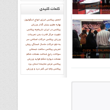
CLICK_TO_ENLARG
کلمات
کلیدی
انجمن پيلاتس
انرژی
انواع اسکولیوز:
بهاره عطري بنيان گذار ورزش
پيلاتس در ايران
تاريخچه پيلاتس
تقويت مركز قدرت بدن
تمرينات
ورزش پيلاتس
حرکات اصلاحی سر
به جلو
حرکات ماساژ
خستگی
روش
تمرینی پیلاتس
سلامت جسمانی
CLICK_TO_ENLARG
سوالات رايج
شناخت عضلات شکم
عضلات دیواره شکم
فوايد ورزش
پيلاتس
مزمن
نماينده استان يزد
پيلاتس وام اس
کمر درد و ورزش