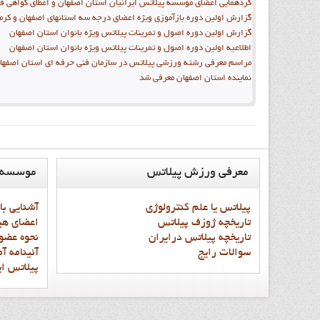
گردهمایی اعضای موسسه پیلاتس ایرانیان استان اصفهان و اعطای گواهی فن
گزارش اولین دوره بازآموزي ویژه اعضاي درجه سه استانهاي اصفهان و کرم
گزارش اولین دوره اصول و تمرینات پیلاتس ویژه بانوان استان اصفهان
اطلاعیه اولین دوره اصول و تمرینات پیلاتس ویژه بانوان استان اصفهان
مراسم معرفی رشته ورزشی پیلاتس در سازمان فنی حرفه ای استان اصفها
نماينده استان اصفهان معرفي شد
معرفي
ورزش پيلاتس
موسسه
پيلاتس يا علم کنترولوژي
آشنايي با
تاريخچه ژوزف پيلاتس
اعضاي هي
تاريخچه پيلاتس درايران
نحوه عضو
سوالات رايج
آئينامه آ
پيلاتس اي