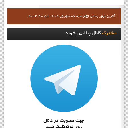
آخرين بروز رساني چهارشنبه 06 شهریور 1404 3:40:59 ب ظ .
مشترک
کانال پيلاتس شويد
جهت عضويت در کانال
روي لوگوکليک کنيد