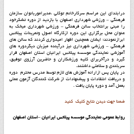
درابتدای این مراسم سرکارخانم توکلی ،مدیراموربانوان سازمان
فرهنگی - ورزشی شهرداری اصفهان با بازدید از دوره تشکرخود
را مبنی برانتخاب سالن فرهنگی - ورزشی شهرداری میخک به
عنوان محل برگزاری این دوره ازکارگاه اصول وتمرینات پیلاتس
ابرازنمودند؛ ایشان همچنین اظهار امیدواری کردند که سالن های
فرهنگی - ورزشی شهرداری نیز درآینده میزبان دیگردوره های
آموزشی نمایندگی موسسه پیلاتس ایرانیان استان اصفهان قرار
گیرد و درآخربرای کلیه ورزشکاران و حاضرین آرزوی توفیق،
سربلندی و سلامتی داشتند.
در پایان پس ازارائه آموزش های لازم توسط مدرس محترم دوره
و دریافت انتقادات و پیشنهادات از شرکت کنندگان آزمون عملی
بعمل آمد و دوره پایان یافت .
ضمنا جهت ديدن نتايج کليک کنيد
روابط عمومي نمايندگي موسسه پيلاتس ايرانيان –استان اصفهان