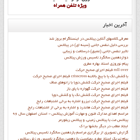
ويژه تلفن همراه
آخرین
اخبار
معرفی کلاسهای آنلاین پیلاتس در اینستاگرام بروز شد
بررسی دلیل تنفس جانبی (سینه ای) در پیلاتس
تاثیر تنفس جانبی (عمیق) درسلامت و زیبایی
دوازدهمين سالگرد تاسيس ورزش پيلاتس
پيام نوروزي استاد بهاره عطري
فيلم اجراي صحيح حرکت roll over
فيلم اجراي صحيح حركت crisscross يا كشش تك پا با پيچ بالاتنه
فيلم اجراي صحيح حرکت كشش دوپا با زانوهاي صاف
فيلم اجراي صحيح حرکت گهواره با پاي باز
فيلم اجراي صحيح حرکت کشش تک پا و کشش دوپا
فيلم اجراي صحيح حرکت تيزرو اشاره به برخي اشتباهات رايج
فيلم اجراي صحيح حرکت هاندرد و اشاره به برخي از اشتباهات رايج
مراسم اهدای مدارک فنون و مهارت آموزش پیلاتس - استان اصفهان سال 96
پیلاتس مت یا پیلاتس زمینی، و پیلاتس ریفورمر
ايجاد مطلب در ديگر بخشها برا ک
گزارش تصويري از برگزاري مراسم يازدهمين سالگرد تاسيس پيلاتس
پيام تبريک استاد عطري بمناسبت يازدهمين سالگرد تاسيس ورزش پيلاتس