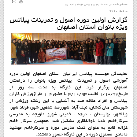
منتشر شده در سه شنبه, 28 بهمن 1393 15:43
بازدید: 9710
گزارش اولین دوره اصول و تمرینات پیلاتس
ویژه بانوان استان اصفهان
نمایندگی موسسه پیلاتس ایرانیان استان اصفهان اولین دوره
آموزشی اصول و تمرینات پیلاتس ویژه بانوان را دراستان
اصفهان برگزار کرد. این کارگاه به مدت سه روز از
تاریخ1/10/93 لغایت 3/10/93 با حضور114 نفرازورزش کاران
پیلاتس و افراد علاقه مند به آشنایی با این رشته ورزشی از
شهرستان های کاشان، نجف آباد، شهررضا، شاهین شهر، فولاد شهر،
ویلاشهر، بهارستان ، درچه ، خمینی شهرو علویجه به مدرسی
سرکارخانم نادیا ذوالفقاری تشکیل شد؛ همچنین سرکار خانم
غزاله قانع به عنوان کمک مدرس دوره و سرکارخانم مهشید
دامادی، مسئول دوره در این کارگاه حضور داشتند.