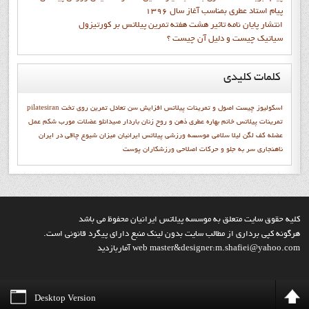
پيام استاد عطري بمناسب آغاز سال 1396
انتشار پايان نامه تاثیر هشت هفته تمرین پیلاتس بر کورتیزول
سیاتیک چیست و دلیل آن چیست ؟
کلمات
کلیدی
اسکولیوز چیست
اصول و تمرينات پيلاتس
افزایش سن
تعادل
تمرين روي تخت
pilatesiran
تمرينات پيلاتس
خانم بهاره عطري
ذهن و روح
زنان باردار
صیدانلو
عضلات مورب شکم
عمل
عضله
كف لگن
ليلا سلامي
موسسه ورزشی پیلاتس ایرانیان
میزان شیوع چاقی در ایران
ناهنجاری سر به جلو و حرکات اصلاحی
ورزشكاران
پوست
کليه حقوق سايت متعلق به موسسه پيلاتس ايرانيان محفوظ مي باشد
هرگونه کپي برداري از مطالب سايت بدون لينک منبع داراي پيگرد قانوني است.
web master&designer:m.shafiei@yahoo.com آماربازديد
Desktop Version