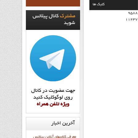
کلیک ها
9588
مشترک
کانال پيلاتس
11237
شويد
جهت عضويت در کانال
روي لوگوکليک کنيد
ويژه تلفن همراه
آخرین
اخبار
معرفی کلاسهای آنلاین پیلاتس