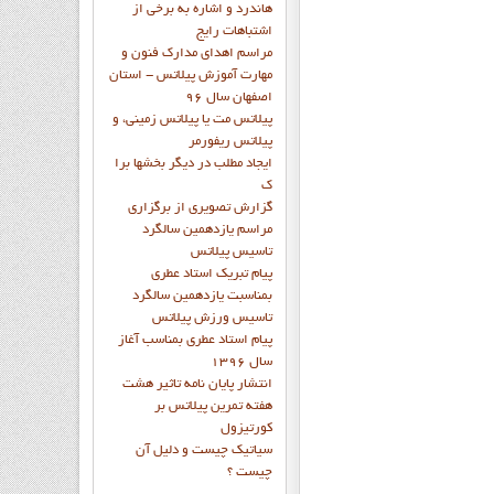
هاندرد و اشاره به برخي از
اشتباهات رايج
مراسم اهدای مدارک فنون و
مهارت آموزش پیلاتس - استان
اصفهان سال 96
پیلاتس مت یا پیلاتس زمینی، و
پیلاتس ریفورمر
ايجاد مطلب در ديگر بخشها برا
ک
گزارش تصويري از برگزاري
مراسم يازدهمين سالگرد
تاسيس پيلاتس
پيام تبريک استاد عطري
بمناسبت يازدهمين سالگرد
تاسيس ورزش پيلاتس
پيام استاد عطري بمناسب آغاز
سال 1396
انتشار پايان نامه تاثیر هشت
هفته تمرین پیلاتس بر
کورتیزول
سیاتیک چیست و دلیل آن
چیست ؟