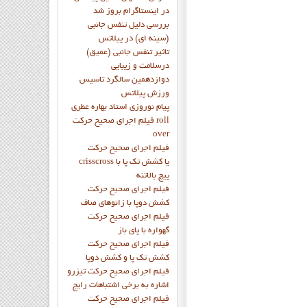
در اینستاگرام بروز شد
بررسی دلیل تنفس جانبی
(سینه ای) در پیلاتس
تاثیر تنفس جانبی (عمیق)
درسلامت و زیبایی
دوازدهمين سالگرد تاسيس
ورزش پيلاتس
پيام نوروزي استاد بهاره عطري
فيلم اجراي صحيح حرکت roll
over
فيلم اجراي صحيح حركت
crisscross يا كشش تك پا با
پيچ بالاتنه
فيلم اجراي صحيح حرکت
كشش دوپا با زانوهاي صاف
فيلم اجراي صحيح حرکت
گهواره با پاي باز
فيلم اجراي صحيح حرکت
کشش تک پا و کشش دوپا
فيلم اجراي صحيح حرکت تيزرو
اشاره به برخي اشتباهات رايج
فيلم اجراي صحيح حرکت