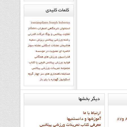
کلمات
کلیدی
iranianpilates
Joseph hubertus
استخوان شرمگاهي
اضطراب
pilates
تفاوت پیلاتس و یوگا
حرکات قدرتی
رشته ورزشی پیلاتس
ریزش
سميه
هاشيمان
عضلات اسکلتی
عضله سوئز
خاصره ای
عضویت در موسسه
فدراسیون ورزش های همگانی
فواید ورزش پیلاتس
قيچي پا
كتاب
مجموعه تمرينات ورزشي پيلاتس
مسابقه
ناهنجاری های سر
چهار گروه
اسکولیوز
گهواره با پاي باز
ديگر
بخشها
ارتباط با ما
آموزشها و دانستنيها
معرفي کتاب تمرينات ورزشي پيلاتس