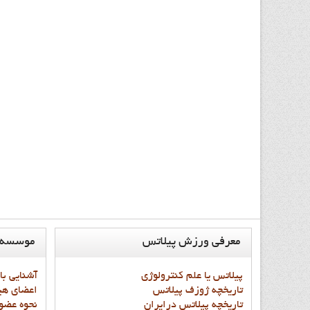
معرفي
ورزش پيلاتس
موسسه
پيلاتس يا علم کنترولوژي
آشنايي با
تاريخچه ژوزف پيلاتس
اعضاي هي
تاريخچه پيلاتس درايران
نحوه عضو