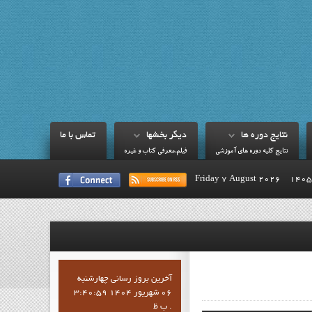
نتايج دوره ها
ديگر بخشها
تماس با ما
نتايج کليه دوره هاي آموزشي
فيلم،معرفي کتاب و غيره
Friday 7 August 2026
آخرين بروز رساني چهارشنبه
06 شهریور 1404 3:40:59
ب ظ .