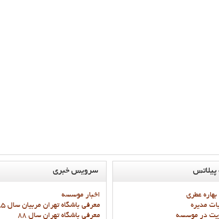
پيلاتس
سرويس
خبري
 بهاره عطري
اخبار موسسه
ات مديره
معرفي باشگاه تهران مربيان سال 85 و87
يت در موسسه
معرفي باشگاه تهران سال 88