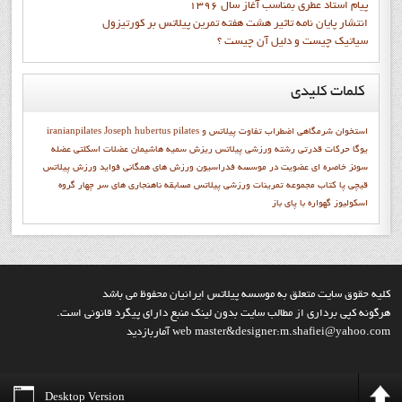
پيام استاد عطري بمناسب آغاز سال 1396
انتشار پايان نامه تاثیر هشت هفته تمرین پیلاتس بر کورتیزول
سیاتیک چیست و دلیل آن چیست ؟
کلمات
کلیدی
استخوان شرمگاهي
اضطراب
تفاوت پیلاتس و
Joseph hubertus pilates
iranianpilates
یوگا
حرکات قدرتی
رشته ورزشی پیلاتس
ریزش
سميه هاشيمان
عضلات اسکلتی
عضله
سوئز خاصره ای
عضویت در موسسه
فدراسیون ورزش های همگانی
فواید ورزش پیلاتس
قيچي پا
كتاب مجموعه تمرينات ورزشي پيلاتس
مسابقه
ناهنجاری های سر
چهار گروه
اسکولیوز
گهواره با پاي باز
کليه حقوق سايت متعلق به موسسه پيلاتس ايرانيان محفوظ مي باشد
هرگونه کپي برداري از مطالب سايت بدون لينک منبع داراي پيگرد قانوني است.
web master&designer:m.shafiei@yahoo.com آماربازديد
Desktop Version