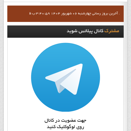
آخرين بروز رساني چهارشنبه 06 شهریور 1404 3:40:59 ب ظ .
مشترک
کانال پيلاتس شويد
جهت عضويت در کانال
روي لوگوکليک کنيد