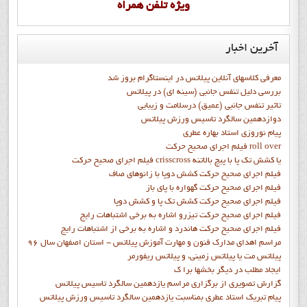
ويژه تلفن همراه
آخرین
اخبار
معرفی کلاسهای آنلاین پیلاتس در اینستاگرام بروز شد
بررسی دلیل تنفس جانبی (سینه ای) در پیلاتس
تاثیر تنفس جانبی (عمیق) درسلامت و زیبایی
دوازدهمين سالگرد تاسيس ورزش پيلاتس
پيام نوروزي استاد بهاره عطري
فيلم اجراي صحيح حرکت roll over
فيلم اجراي صحيح حركت crisscross يا كشش تك پا با پيچ بالاتنه
فيلم اجراي صحيح حرکت كشش دوپا با زانوهاي صاف
فيلم اجراي صحيح حرکت گهواره با پاي باز
فيلم اجراي صحيح حرکت کشش تک پا و کشش دوپا
فيلم اجراي صحيح حرکت تيزرو اشاره به برخي اشتباهات رايج
فيلم اجراي صحيح حرکت هاندرد و اشاره به برخي از اشتباهات رايج
مراسم اهدای مدارک فنون و مهارت آموزش پیلاتس - استان اصفهان سال 96
پیلاتس مت یا پیلاتس زمینی، و پیلاتس ریفورمر
ايجاد مطلب در ديگر بخشها برا ک
گزارش تصويري از برگزاري مراسم يازدهمين سالگرد تاسيس پيلاتس
پيام تبريک استاد عطري بمناسبت يازدهمين سالگرد تاسيس ورزش پيلاتس