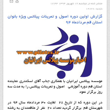
منتشر شده در دوشنبه, 16 شهریور 1394 17:44
بازدید: 12828
گزارش اولین دوره اصول و تمرینات پیلاتس ویژه بانوان
استان قم مردادماه 94
موسسه پيلاتس ايرانيان با همکاري جناب آقاي اسکندري نماينده
استان قم دوره آموزشي اصول و تمرينات پيلاتس را به مدت سه
روز برگزار نمود
در اين دوره که از تاريخ 28 لغايت 30 مردادماه سال 94 در
شهرستان قم برگزار گرديد تعداد 20 نفر از علاقمندان به رشته