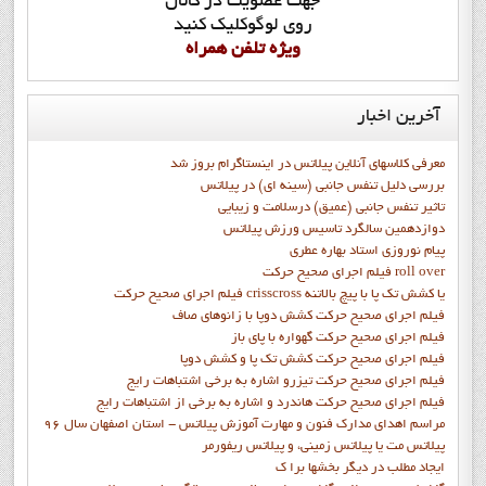
جهت عضويت در کانال
روي لوگوکليک کنيد
ويژه تلفن همراه
آخرین
اخبار
معرفی کلاسهای آنلاین پیلاتس در اینستاگرام بروز شد
بررسی دلیل تنفس جانبی (سینه ای) در پیلاتس
تاثیر تنفس جانبی (عمیق) درسلامت و زیبایی
دوازدهمين سالگرد تاسيس ورزش پيلاتس
پيام نوروزي استاد بهاره عطري
فيلم اجراي صحيح حرکت roll over
فيلم اجراي صحيح حركت crisscross يا كشش تك پا با پيچ بالاتنه
فيلم اجراي صحيح حرکت كشش دوپا با زانوهاي صاف
فيلم اجراي صحيح حرکت گهواره با پاي باز
فيلم اجراي صحيح حرکت کشش تک پا و کشش دوپا
فيلم اجراي صحيح حرکت تيزرو اشاره به برخي اشتباهات رايج
فيلم اجراي صحيح حرکت هاندرد و اشاره به برخي از اشتباهات رايج
مراسم اهدای مدارک فنون و مهارت آموزش پیلاتس - استان اصفهان سال 96
پیلاتس مت یا پیلاتس زمینی، و پیلاتس ریفورمر
ايجاد مطلب در ديگر بخشها برا ک