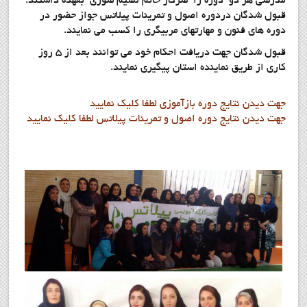
مدرسي هر دو دوره را سرکار خانم نسيم سوري بعهده داشتند.
قبول شدگان دردوره اصول و تمرينات پيلاتس جواز حضور در
دوره هاي فنون و مهارتهاي مربيگري را کسب مي نمايند.
قبول شدگان جهت دريافت احکام خود مي توانند بعد از 5 روز
کاري از طريق نماينده استان پيگيري نمايند.
جهت ديدن نتايج دوره بازآموزي لطفا کليک نماييد
جهت ديدن نتايج دوره اصول و تمرينات پيلاتس لطفا کليک نماييد