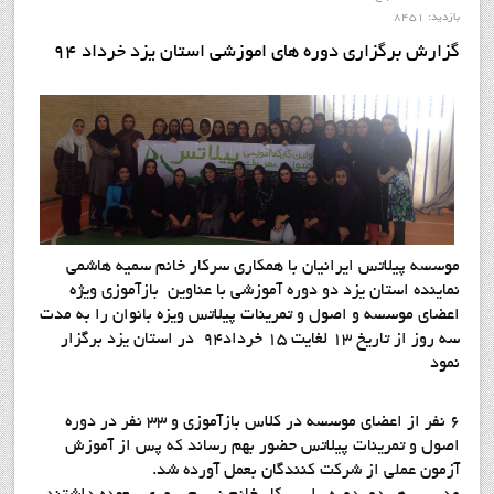
بازدید: 8451
گزارش برگزاري دوره هاي اموزشي استان يزد خرداد 94
موسسه پيلاتس ايرانيان با همکاري سرکار خانم سميه هاشمي
نماينده استان يزد دو دوره آموزشي با عناوين بازآموزي ويژه
اعضاي موسسه و اصول و تمرينات پيلاتس ویزه بانوان را به مدت
سه روز از تاریخ 13 لغایت 15 خرداد94 در استان يزد برگزار
نمود
6 نفر از اعضاي موسسه در کلاس بازآموزي و 33 نفر در دوره
اصول و تمرينات پيلاتس حضور بهم رساند که پس از آموزش
آزمون عملي از شرکت کنندگان بعمل آورده شد.