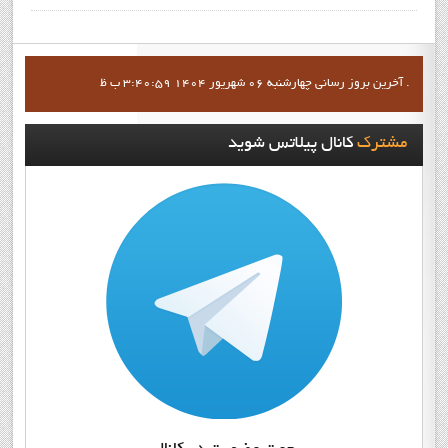
آخرين بروز رساني چهارشنبه 06 شهریور 1404 3:40:59 ب ظ .
مشترک
کانال پيلاتس شويد