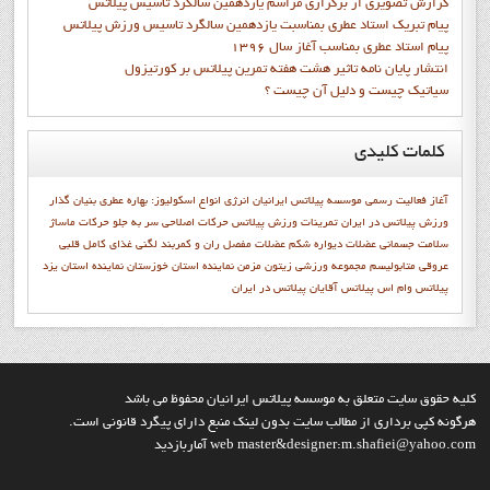
گزارش تصويري از برگزاري مراسم يازدهمين سالگرد تاسيس پيلاتس
پيام تبريک استاد عطري بمناسبت يازدهمين سالگرد تاسيس ورزش پيلاتس
پيام استاد عطري بمناسب آغاز سال 1396
انتشار پايان نامه تاثیر هشت هفته تمرین پیلاتس بر کورتیزول
سیاتیک چیست و دلیل آن چیست ؟
کلمات
کلیدی
آغاز فعاليت رسمي موسسه پيلاتس ايرانيان
انرژی
انواع اسکولیوز:
بهاره عطري بنيان گذار
ورزش پيلاتس در ايران
تمرينات ورزش پيلاتس
حرکات اصلاحی سر به جلو
حرکات ماساژ
سلامت جسمانی
عضلات دیواره شکم
عضلات مفصل ران و کمربند لگنی
غذای کامل
قلبی
عروقی
متابوليسم
مجموعه ورزشی زیتون
مزمن
نماينده استان خوزستان
نماينده استان يزد
پيلاتس وام اس
پیلاتس آقایان
پیلاتس در ایران
کليه حقوق سايت متعلق به موسسه پيلاتس ايرانيان محفوظ مي باشد
هرگونه کپي برداري از مطالب سايت بدون لينک منبع داراي پيگرد قانوني است.
web master&designer:m.shafiei@yahoo.com آماربازديد