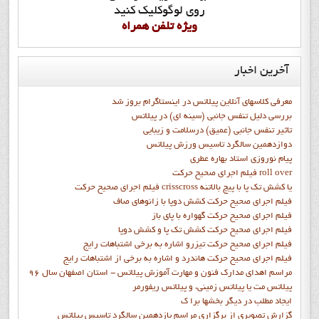
روي لوگوکليک کنيد
ويژه تلفن همراه
آخرین
اخبار
معرفی کلاسهای آنلاین پیلاتس در اینستاگرام بروز شد
بررسی دلیل تنفس جانبی (سینه ای) در پیلاتس
تاثیر تنفس جانبی (عمیق) درسلامت و زیبایی
دوازدهمين سالگرد تاسيس ورزش پيلاتس
پيام نوروزي استاد بهاره عطري
فيلم اجراي صحيح حرکت roll over
فيلم اجراي صحيح حركت crisscross يا كشش تك پا با پيچ بالاتنه
فيلم اجراي صحيح حرکت كشش دوپا با زانوهاي صاف
فيلم اجراي صحيح حرکت گهواره با پاي باز
فيلم اجراي صحيح حرکت کشش تک پا و کشش دوپا
فيلم اجراي صحيح حرکت تيزرو اشاره به برخي اشتباهات رايج
فيلم اجراي صحيح حرکت هاندرد و اشاره به برخي از اشتباهات رايج
مراسم اهدای مدارک فنون و مهارت آموزش پیلاتس - استان اصفهان سال 96
پیلاتس مت یا پیلاتس زمینی، و پیلاتس ریفورمر
ايجاد مطلب در ديگر بخشها برا ک
گزارش تصويري از برگزاري مراسم يازدهمين سالگرد تاسيس پيلاتس