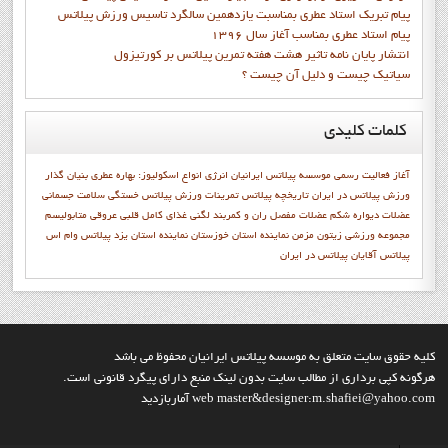
پيام تبريک استاد عطري بمناسبت يازدهمين سالگرد تاسيس ورزش پيلاتس
پيام استاد عطري بمناسب آغاز سال 1396
انتشار پايان نامه تاثیر هشت هفته تمرین پیلاتس بر کورتیزول
سیاتیک چیست و دلیل آن چیست ؟
کلمات
کلیدی
آغاز فعاليت رسمي موسسه پيلاتس ايرانيان
انرژی
انواع اسکولیوز:
بهاره عطري بنيان گذار
ورزش پيلاتس در ايران
تاريخچه پيلاتس
تمرينات ورزش پيلاتس
خستگی
سلامت جسمانی
عضلات دیواره شکم
عضلات مفصل ران و کمربند لگنی
غذای کامل
قلبی عروقی
متابوليسم
مجموعه ورزشی زیتون
مزمن
نماينده استان خوزستان
نماينده استان يزد
پيلاتس وام اس
پیلاتس آقایان
پیلاتس در ایران
کليه حقوق سايت متعلق به موسسه پيلاتس ايرانيان محفوظ مي باشد
هرگونه کپي برداري از مطالب سايت بدون لينک منبع داراي پيگرد قانوني است.
web master&designer:m.shafiei@yahoo.com آماربازديد