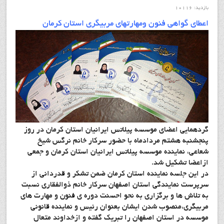
بازدید: 10116
اعطای گواهی فنون ومهارتهای مربیگری استان کرمان
گردهمایی اعضای موسسه پیلاتس ایرانیان استان کرمان در روز
پنجشنبه هشتم مردادماه با حضور سرکار خانم نرگس شیخ
شعاعی، نماینده موسسه پیلاتس ایرانیان استان کرمان و جمعی
ازاعضا تشکیل شد.
در این جلسه نماینده استان کرمان ضمن تشکر و قدردانی از
سرپرست نمایندگی استان اصفهان سرکار خانم ذوالفقاری نسبت
به تلاش ها و برگزاری به نحو احسنت دوره ی فنون و مهارت های
مربیگری،منصوب شدن ایشان بعنوان رئيس و نماينده قانوني
موسسه در استان اصفهان را تبریک گفته و ازخداوند متعال