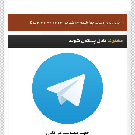
آخرين بروز رساني چهارشنبه 06 شهریور 1404 3:40:59 ب ظ .
مشترک
کانال پيلاتس شويد
جهت عضويت در کانال