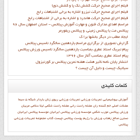
فيلم اجراي صحيح حرکت کشش تک پا و کشش دوپا
فيلم اجراي صحيح حرکت تيزرو اشاره به برخي اشتباهات رايج
فيلم اجراي صحيح حرکت هاندرد و اشاره به برخي از اشتباهات رايج
مراسم اهدای مدارک فنون و مهارت آموزش پیلاتس - استان اصفهان سال 96
پیلاتس مت یا پیلاتس زمینی، و پیلاتس ریفورمر
ايجاد مطلب در ديگر بخشها برا ک
گزارش تصويري از برگزاري مراسم يازدهمين سالگرد تاسيس پيلاتس
پيام تبريک استاد عطري بمناسبت يازدهمين سالگرد تاسيس ورزش پيلاتس
پيام استاد عطري بمناسب آغاز سال 1396
انتشار پايان نامه تاثیر هشت هفته تمرین پیلاتس بر کورتیزول
سیاتیک چیست و دلیل آن چیست ؟
کلمات
کلیدی
آموزش
بیوشیمیایی
تمرينات ورزشي
تمرینات ورزشی
ریوی
زنان باردار
شبكه 5 سيما
عضلات اصلی خم کننده ران
عضله راست رانی
عضله راست شکمی
ليلا سلامي
مربیان
ورزش پیلاتس
مورب شکمی
موسسه ورزشی پیلاتس ایرانیان
موسسه پيلاتس ايرانيان
نسترن صالح زهتاب
ورزش يا رژيم
پوست
پيلاتس چيست
کتاب مجموعه تمرينات ورزشي
پيلاتس