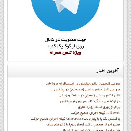
جهت عضويت در کانال
روي لوگوکليک کنيد
ويژه تلفن همراه
آخرین
اخبار
معرفی کلاسهای آنلاین پیلاتس در اینستاگرام بروز شد
بررسی دلیل تنفس جانبی (سینه ای) در پیلاتس
تاثیر تنفس جانبی (عمیق) درسلامت و زیبایی
دوازدهمين سالگرد تاسيس ورزش پيلاتس
پيام نوروزي استاد بهاره عطري
فيلم اجراي صحيح حرکت roll over
فيلم اجراي صحيح حركت crisscross يا كشش تك پا با پيچ بالاتنه
فيلم اجراي صحيح حرکت كشش دوپا با زانوهاي صاف
فيلم اجراي صحيح حرکت گهواره با پاي باز