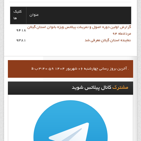
کلیک
عنوان
ها
گزارش اولین دوره اصول و تمرینات پیلاتس ویژه بانوان استان گيلان
9418
مردادماه 94
نماينده استان گيلان معرفي شد
9381
آخرين بروز رساني چهارشنبه 06 شهریور 1404 3:40:59 ب ظ .
مشترک
کانال پيلاتس شويد