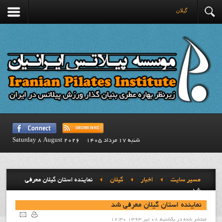
گيلان
شنبه 17 مرداد 1405
Saturday 8 August 2026
مسیر سایت
اخبار
گيلان
نماينده استان گيلان معرفي
شد
نماينده استان گيلان معرفي شد
منتشر شده در یکشنبه, 08 تیر 1393 12:30