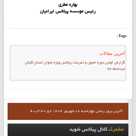
بهاره عطري
رئيس موسسه پيلاتس ايرانيان
Tags:
آخرین مقالات
گزارش اولین دوره اصول و تمرینات پیلاتس ویژه بانوان استان گيلان
مردادماه 94
آخرين بروز رساني چهارشنبه 06 شهریور 1404 3:40:59 ب ظ .
مشترک
کانال پيلاتس شويد