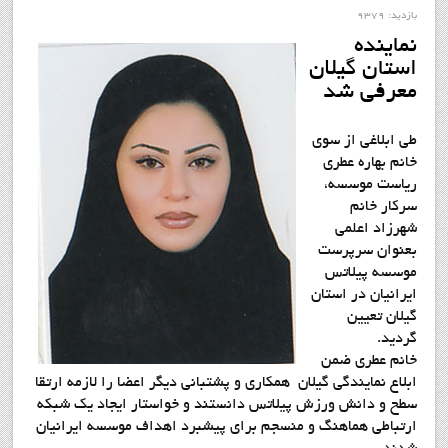
بازدید: 9379
نماينده
استان گيلان
معرفي شد
طي ابلاغي از سوي
خانم بهاره عطري
رياست موسسه،
سرکار خانم
شهرزاد اعلمي
بعنوان سرپرست
موسسه پيلاتس
ايرانيان در استان
گيلان تعيين
گرديد.
خانم عطری ضمن
ابلاع نمایندگی گيلان همکاری و پشتبانی دیگر اعضا را لازمه ارتقا
سطح و دانش ورزش پیلاتس دانستند و خواستار ایجاد یک شبکه
ارتباطی هماهنگ و منسجم برای پیشبرد اهداف موسسه ایرانیان