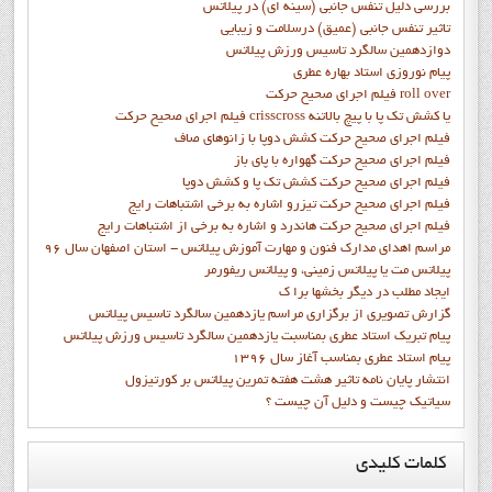
بررسی دلیل تنفس جانبی (سینه ای) در پیلاتس
تاثیر تنفس جانبی (عمیق) درسلامت و زیبایی
دوازدهمين سالگرد تاسيس ورزش پيلاتس
پيام نوروزي استاد بهاره عطري
فيلم اجراي صحيح حرکت roll over
فيلم اجراي صحيح حركت crisscross يا كشش تك پا با پيچ بالاتنه
فيلم اجراي صحيح حرکت كشش دوپا با زانوهاي صاف
فيلم اجراي صحيح حرکت گهواره با پاي باز
فيلم اجراي صحيح حرکت کشش تک پا و کشش دوپا
فيلم اجراي صحيح حرکت تيزرو اشاره به برخي اشتباهات رايج
فيلم اجراي صحيح حرکت هاندرد و اشاره به برخي از اشتباهات رايج
مراسم اهدای مدارک فنون و مهارت آموزش پیلاتس - استان اصفهان سال 96
پیلاتس مت یا پیلاتس زمینی، و پیلاتس ریفورمر
ايجاد مطلب در ديگر بخشها برا ک
گزارش تصويري از برگزاري مراسم يازدهمين سالگرد تاسيس پيلاتس
پيام تبريک استاد عطري بمناسبت يازدهمين سالگرد تاسيس ورزش پيلاتس
پيام استاد عطري بمناسب آغاز سال 1396
انتشار پايان نامه تاثیر هشت هفته تمرین پیلاتس بر کورتیزول
سیاتیک چیست و دلیل آن چیست ؟
کلمات
کلیدی