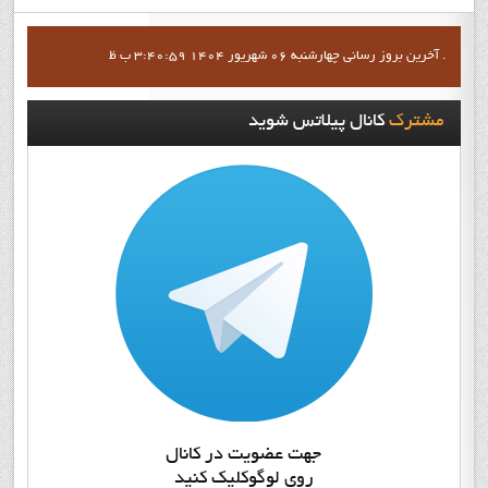
آخرين بروز رساني چهارشنبه 06 شهریور 1404 3:40:59 ب ظ .
مشترک
کانال پيلاتس شويد
جهت عضويت در کانال
روي لوگوکليک کنيد