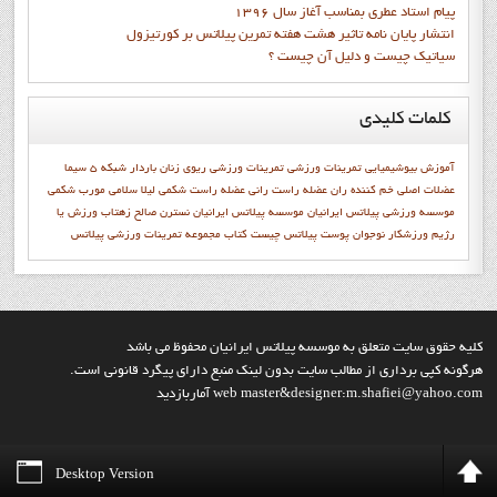
پيام استاد عطري بمناسب آغاز سال 1396
انتشار پايان نامه تاثیر هشت هفته تمرین پیلاتس بر کورتیزول
سیاتیک چیست و دلیل آن چیست ؟
کلمات
کلیدی
آموزش
بیوشیمیایی
تمرينات ورزشي
تمرینات ورزشی
ریوی
زنان باردار
شبكه 5 سيما
عضلات اصلی خم کننده ران
عضله راست رانی
عضله راست شکمی
ليلا سلامي
مورب شکمی
موسسه ورزشی پیلاتس ایرانیان
موسسه پيلاتس ايرانيان
نسترن صالح زهتاب
ورزش يا
رژيم
ورزشکار نوجوان
پوست
پيلاتس چيست
کتاب مجموعه تمرينات ورزشي پيلاتس
کليه حقوق سايت متعلق به موسسه پيلاتس ايرانيان محفوظ مي باشد
هرگونه کپي برداري از مطالب سايت بدون لينک منبع داراي پيگرد قانوني است.
web master&designer:m.shafiei@yahoo.com آماربازديد
Desktop Version