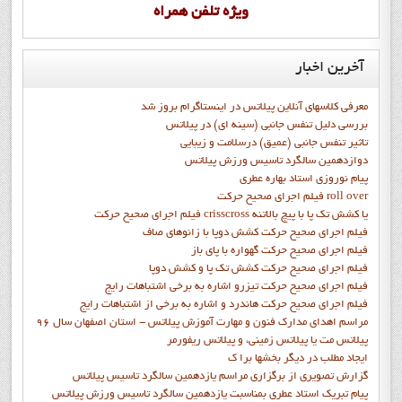
ويژه تلفن همراه
آخرین
اخبار
معرفی کلاسهای آنلاین پیلاتس در اینستاگرام بروز شد
بررسی دلیل تنفس جانبی (سینه ای) در پیلاتس
تاثیر تنفس جانبی (عمیق) درسلامت و زیبایی
دوازدهمين سالگرد تاسيس ورزش پيلاتس
پيام نوروزي استاد بهاره عطري
فيلم اجراي صحيح حرکت roll over
فيلم اجراي صحيح حركت crisscross يا كشش تك پا با پيچ بالاتنه
فيلم اجراي صحيح حرکت كشش دوپا با زانوهاي صاف
فيلم اجراي صحيح حرکت گهواره با پاي باز
فيلم اجراي صحيح حرکت کشش تک پا و کشش دوپا
فيلم اجراي صحيح حرکت تيزرو اشاره به برخي اشتباهات رايج
فيلم اجراي صحيح حرکت هاندرد و اشاره به برخي از اشتباهات رايج
مراسم اهدای مدارک فنون و مهارت آموزش پیلاتس - استان اصفهان سال 96
پیلاتس مت یا پیلاتس زمینی، و پیلاتس ریفورمر
ايجاد مطلب در ديگر بخشها برا ک
گزارش تصويري از برگزاري مراسم يازدهمين سالگرد تاسيس پيلاتس
پيام تبريک استاد عطري بمناسبت يازدهمين سالگرد تاسيس ورزش پيلاتس