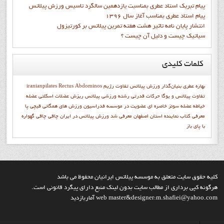
پيام تبريک استاد عطري بمناسبت يازدهمين سالگرد تاسيس ورزش پيلاتس
پيام استاد عطري بمناسب آغاز سال 1396
انتشار پايان نامه تاثیر هشت هفته تمرین پیلاتس بر کورتیزول
سیاتیک چیست و دلیل آن چیست ؟
کلمات
کلیدی
بهاره عطري بنيان‌گذار ورزش پيلاتس
تفاوت رژيم
Rectus Abdominos
iranianpilates
تفاوت پیلاتس و یوگا
حرکات قدرتی
رشته ورزشی پیلاتس
ریزش
عضلات اسکلتی
عضله
خیاطه
عضله سوئز خاصره ای
عضویت در موسسه
فدراسیون ورزش های همگانی
قيچي پا
معرفي کتاب
نماينده استان اصفهان معرفي شد
ورزش پيلاتس در ايران
چاقي
چاقی
گهواره
با پاي باز
کليه حقوق سايت متعلق به موسسه پيلاتس ايرانيان محفوظ مي باشد
هرگونه کپي برداري از مطالب سايت بدون لينک منبع داراي پيگرد قانوني است.
web master&designer:m.shafiei@yahoo.com آماربازديد