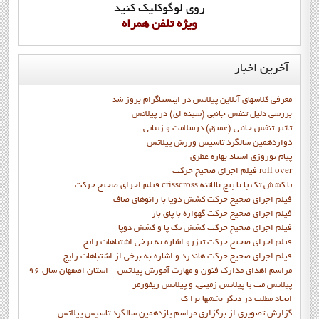
روي لوگوکليک کنيد
ويژه تلفن همراه
آخرین
اخبار
معرفی کلاسهای آنلاین پیلاتس در اینستاگرام بروز شد
بررسی دلیل تنفس جانبی (سینه ای) در پیلاتس
تاثیر تنفس جانبی (عمیق) درسلامت و زیبایی
دوازدهمين سالگرد تاسيس ورزش پيلاتس
پيام نوروزي استاد بهاره عطري
فيلم اجراي صحيح حرکت roll over
فيلم اجراي صحيح حركت crisscross يا كشش تك پا با پيچ بالاتنه
فيلم اجراي صحيح حرکت كشش دوپا با زانوهاي صاف
فيلم اجراي صحيح حرکت گهواره با پاي باز
فيلم اجراي صحيح حرکت کشش تک پا و کشش دوپا
فيلم اجراي صحيح حرکت تيزرو اشاره به برخي اشتباهات رايج
فيلم اجراي صحيح حرکت هاندرد و اشاره به برخي از اشتباهات رايج
مراسم اهدای مدارک فنون و مهارت آموزش پیلاتس - استان اصفهان سال 96
پیلاتس مت یا پیلاتس زمینی، و پیلاتس ریفورمر
ايجاد مطلب در ديگر بخشها برا ک
گزارش تصويري از برگزاري مراسم يازدهمين سالگرد تاسيس پيلاتس