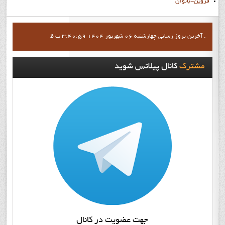
قزوين-بانوان
آخرين بروز رساني چهارشنبه 06 شهریور 1404 3:40:59 ب ظ .
مشترک
کانال پيلاتس شويد
جهت عضويت در کانال