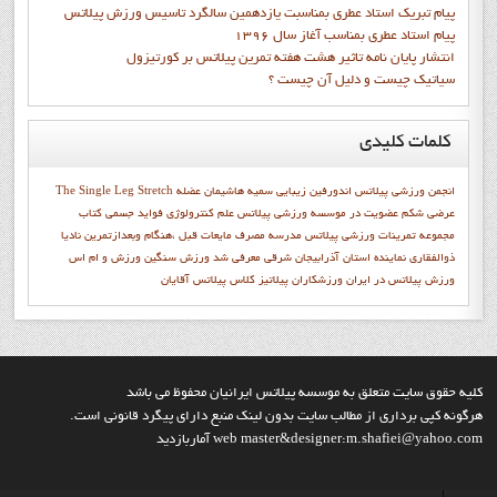
پيام تبريک استاد عطري بمناسبت يازدهمين سالگرد تاسيس ورزش پيلاتس
پيام استاد عطري بمناسب آغاز سال 1396
انتشار پايان نامه تاثیر هشت هفته تمرین پیلاتس بر کورتیزول
سیاتیک چیست و دلیل آن چیست ؟
کلمات
کلیدی
انجمن ورزشي پيلاتس
اندورفین
زیبایی
سميه هاشيمان
عضله
The Single Leg Stretch
عرضی شکم
عضويت در موسسه ورزشي پيلاتس
علم کنترولوژي
فواید جسمی
كتاب
مجموعه تمرينات ورزشي پيلاتس
مدرسه
مصرف مایعات قبل ،هنگام وبعدازتمرین
ناديا
ذوالفقاري
نماينده استان آذرابيجان شرقي معرفي شد
ورزش سنگین
ورزش و ام اس
ورزش پیلاتس در ایران
ورزشکاران
پيلاتيز
کلاس پیلاتس آقایان
کليه حقوق سايت متعلق به موسسه پيلاتس ايرانيان محفوظ مي باشد
هرگونه کپي برداري از مطالب سايت بدون لينک منبع داراي پيگرد قانوني است.
web master&designer:m.shafiei@yahoo.com آماربازديد