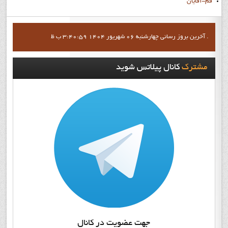
قم-آقايان
آخرين بروز رساني چهارشنبه 06 شهریور 1404 3:40:59 ب ظ .
مشترک
کانال پيلاتس شويد
جهت عضويت در کانال