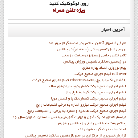
روي لوگوکليک کنيد
ويژه تلفن همراه
آخرین
اخبار
معرفی کلاسهای آنلاین پیلاتس در اینستاگرام بروز شد
بررسی دلیل تنفس جانبی (سینه ای) در پیلاتس
تاثیر تنفس جانبی (عمیق) درسلامت و زیبایی
دوازدهمين سالگرد تاسيس ورزش پيلاتس
پيام نوروزي استاد بهاره عطري
فيلم اجراي صحيح حرکت roll over
فيلم اجراي صحيح حركت crisscross يا كشش تك پا با پيچ بالاتنه
فيلم اجراي صحيح حرکت كشش دوپا با زانوهاي صاف
فيلم اجراي صحيح حرکت گهواره با پاي باز
فيلم اجراي صحيح حرکت کشش تک پا و کشش دوپا
فيلم اجراي صحيح حرکت تيزرو اشاره به برخي اشتباهات رايج
فيلم اجراي صحيح حرکت هاندرد و اشاره به برخي از اشتباهات رايج
مراسم اهدای مدارک فنون و مهارت آموزش پیلاتس - استان اصفهان سال 96
پیلاتس مت یا پیلاتس زمینی، و پیلاتس ریفورمر
ايجاد مطلب در ديگر بخشها برا ک
گزارش تصويري از برگزاري مراسم يازدهمين سالگرد تاسيس پيلاتس