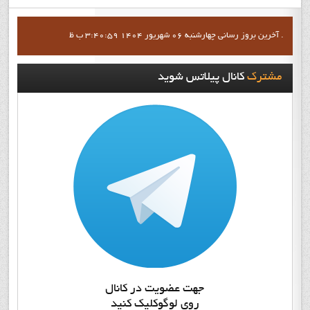
آخرين بروز رساني چهارشنبه 06 شهریور 1404 3:40:59 ب ظ .
مشترک
کانال پيلاتس شويد
جهت عضويت در کانال
روي لوگوکليک کنيد