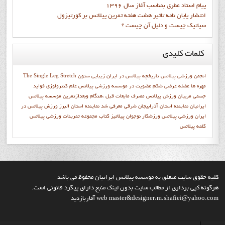
پيام استاد عطري بمناسب آغاز سال 1396
انتشار پايان نامه تاثیر هشت هفته تمرین پیلاتس بر کورتیزول
سیاتیک چیست و دلیل آن چیست ؟
کلمات
کلیدی
انجمن ورزشي پيلاتس
تاریخچه پیلاتس در ایران
زیبایی
ستون
The Single Leg Stretch
مهره ها
عضله عرضی شکم
عضويت در موسسه ورزشي پيلاتس
علم کنترولوژي
فواید
جسمی
مربیان ورزش پیلاتس
مصرف مایعات قبل ،هنگام وبعدازتمرین
موسسه پیلاتس
ایرانیان
نماينده استان آذرابيجان شرقي معرفي شد
نماينده استان البرز
ورزش پیلاتس در
ایران
ورزشي پيلاتس
ورزشکار نوجوان
پيلاتيز
کتاب مجموعه تمرينات ورزشي پيلاتس
کلمه پيلاتس
کليه حقوق سايت متعلق به موسسه پيلاتس ايرانيان محفوظ مي باشد
هرگونه کپي برداري از مطالب سايت بدون لينک منبع داراي پيگرد قانوني است.
web master&designer:m.shafiei@yahoo.com آماربازديد