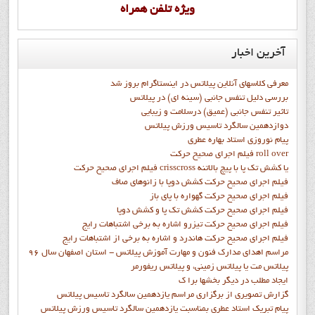
ويژه تلفن همراه
آخرین
اخبار
معرفی کلاسهای آنلاین پیلاتس در اینستاگرام بروز شد
بررسی دلیل تنفس جانبی (سینه ای) در پیلاتس
تاثیر تنفس جانبی (عمیق) درسلامت و زیبایی
دوازدهمين سالگرد تاسيس ورزش پيلاتس
پيام نوروزي استاد بهاره عطري
فيلم اجراي صحيح حرکت roll over
فيلم اجراي صحيح حركت crisscross يا كشش تك پا با پيچ بالاتنه
فيلم اجراي صحيح حرکت كشش دوپا با زانوهاي صاف
فيلم اجراي صحيح حرکت گهواره با پاي باز
فيلم اجراي صحيح حرکت کشش تک پا و کشش دوپا
فيلم اجراي صحيح حرکت تيزرو اشاره به برخي اشتباهات رايج
فيلم اجراي صحيح حرکت هاندرد و اشاره به برخي از اشتباهات رايج
مراسم اهدای مدارک فنون و مهارت آموزش پیلاتس - استان اصفهان سال 96
پیلاتس مت یا پیلاتس زمینی، و پیلاتس ریفورمر
ايجاد مطلب در ديگر بخشها برا ک
گزارش تصويري از برگزاري مراسم يازدهمين سالگرد تاسيس پيلاتس
پيام تبريک استاد عطري بمناسبت يازدهمين سالگرد تاسيس ورزش پيلاتس