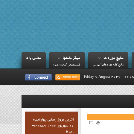
نتايج دوره ها
ديگر بخشها
تماس با ما
نتايج کليه دوره هاي آموزشي
فيلم،معرفي کتاب و غيره
Friday 7 August 2026
آخرين بروز رساني چهارشنبه
06 شهریور 1404 3:40:59
ب ظ .