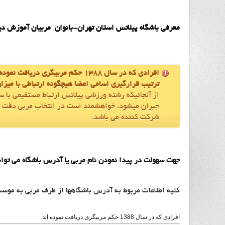
معرفي باشگاه پيلاتس استان تهران-بانوان مربيان آموزش ديده
افرادی که در سال 1388 حکم مربیگری دریافت نموده اند
ترتیب قرارگیری اسامی اعضا هیچگونه ارتباطی با میزان
از آنجائيکه رشته ورزشي پيلاتس ارتباط مستقيمي با 
جبران ميشود، خواهشمند است در انتخاب مربي دقت لا
شرکت کننده مي باشد.
جهت سهولت در پيدا نمودن نام مربي يا آدرس باشگاه مي توان
کليه اطلاعات مربوط به آدرس باشگاهها از طرف مربي به موسسه اعلام شده
افرادی که در سال 1388 حکم مربیگری دریافت نموده اند