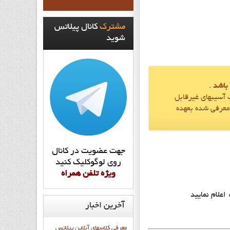
مشترک
کانال پيلاتس
شويد
 باشد
.
 آسيبهاي غيرقابل
معرفي شده بعهده
جهت عضويت در کانال
روي لوگوکليک کنيد
ويژه تلفن همراه
آخرین
اخبار
معرفی کلاسهای آنلاین پیلاتس