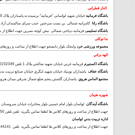
الناز قطرانی
باشگاه فرمانیه
خیابان شهید لواسانی "فرمانیه" نرسیده به پاسداران پلاک 10 جهت اطلاع از ساعت و روزهای کلاس ها لطفا تماس بگیرید تلفن 22293756
باشگاه راتا
کامرانیه شمالی بن بست سرخس جنب سرای سالمندان آراد .پلاک 21 . لطفا جهت اطلاع از ساعت و روزهای کلاس ها لطفا تماس بگیریدتلف
باشگاه تسلیمی
فرمانیه دیباجی شمالی نبش کوچه نسرین جهت اطلاع از ساعت 
ندا توکلی
مجموعه ورزشی خرد
ولنجک بلوار دانشجو جهت اطلاع از ساعت و روزهای کلاس 
الهه براتي
باشگاه اکستيرم
فرمانيه غربي خيايان شهيد صالحي پلاک 1 تلفن 22232349
باشگاه عفاف
پاسداران نوبنياد خيابان شهيد لنگري خيابان صنايع تربيت بدني 
مجتمع الماس هروي
پاسداران گلستن پنجم ضلع شمال شرقي ميدان هروي طبقه
شهره نقيبان
باشگاه آيندگان
لواسان بلوار امام خميني بلوار مخابرات خيابان سروستان
جهت اطلاع از ساعت و روزهای کلاس ها لطفا تماس بگیرید تلفن تلفن 26541050
اداره تربيت بدني لواسان
جهت اطلاع از ساعت و روزهای کلاس ها لطفا تماس بگیرید تلفن 26544141