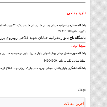
ناهید مداحی
باشگاه ستاره
زعفرانیه خیابان پسیان شارستان ششم پلاک 23 جهت اطلاع از ساعت و روزهای کلاس ها لطفا تماس
بگیرید تلفن22411688
باشگاه تاج بانو
زعفرانیه خیابان شهید فلاحی روبروی پرزین ب
سونیا الوانی
یاشگاه خیریه عمل
میدان پونک انتهای بلوار میرزا بابایی نرسیده به ستار
لطفا تماس بگیرید تلفن 44604600
باشگاه لشگری
بلوار پاکنژاد میدان بهرود جنب پارک پرواز جهت اطلاع از ساعت
Tags:
آخرین مقالات