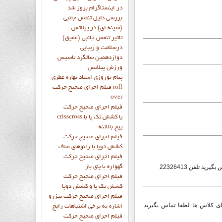
در اینستاگرام بروز شد
بررسی دلیل تنفس جانبی
(سینه ای) در پیلاتس
تاثیر تنفس جانبی (عمیق)
درسلامت و زیبایی
دوازدهمين سالگرد تاسيس
ورزش پيلاتس
پيام نوروزي استاد بهاره عطري
فيلم اجراي صحيح حرکت roll
over
فيلم اجراي صحيح حركت
crisscross يا كشش تك پا با
پيچ بالاتنه
فيلم اجراي صحيح حرکت
كشش دوپا با زانوهاي صاف
فيلم اجراي صحيح حرکت
 بگیرید تلفن
22326413
گهواره با پاي باز
فيلم اجراي صحيح حرکت
کشش تک پا و کشش دوپا
فيلم اجراي صحيح حرکت تيزرو
 60واحد 4 جنوبی جهت اطلاع از ساعت و روزهای کلاس ها لطفا تماس بگیرید
اشاره به برخي اشتباهات رايج
فيلم اجراي صحيح حرکت