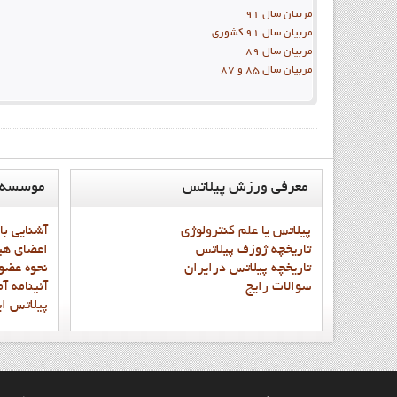
مربيان سال 91
مربيان سال 91 کشوري
مربيان سال 89
مربيان سال 85 و 87
معرفي
ورزش پيلاتس
موسسه
پيلاتس يا علم کنترولوژي
آشنايي با
تاريخچه ژوزف پيلاتس
اعضاي هي
تاريخچه پيلاتس درايران
نحوه عضو
سوالات رايج
آئينامه آ
پيلاتس اي