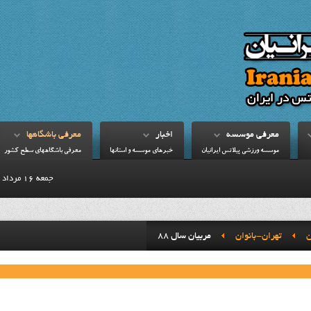
معرفي موسسه
اخبار
معرفي باشگاهها
موسسه ورزشي پيلاتس ايرانيان
خبرهاي موسسه و استانها
معرفي باشگاههاي سطح کشور
جمعه 16 مرداد 1405
ن
تهران-بانوان
مربيان سال 88