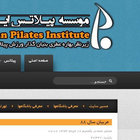
صفحه اصلي
پيلاتس
مسیر سایت
معرفي باشگاهها
معرفي باشگاهها
تهرا
مربيان سال 88
منتشر شده در یکشنبه, 18 خرداد 1393 07:07
بازدید: 42437