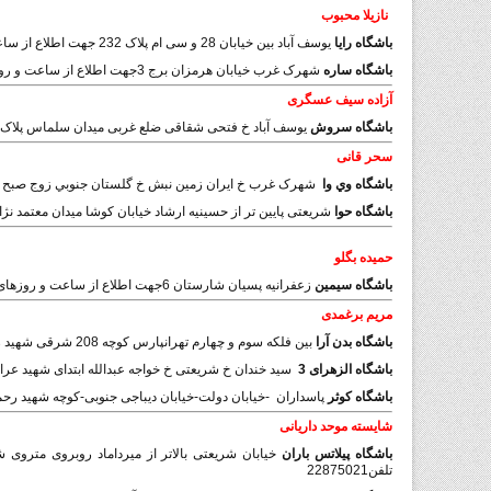
نازیلا محبوب
باشگاه رایا
یوسف آباد بین خیابان 28 و سی ام پلاک 232 جهت اطلاع از ساعت و روزهای کلاس ها لطفا تماس بگیرید تلفن88721492
باشگاه ساره
شهرک غرب خیابان هرمزان برج 3جهت اطلاع از ساعت و روزهای کلاس ها لطفا تماس بگیریدتلفن 88371174
آزاده سیف عسگری
باشگاه سروش
یوسف آباد خ فتحی شقاقی ضلع غربی میدان سلماس پلاک 121
سحر قانی
باشگاه وي وا
شهرک غرب خ ايران زمين نبش خ گلستان جنوبي زوج صبح 88082255
باشگاه حوا
شریعتی پایین تر از حسینیه ارشاد خیابان کوشا میدان معتمد نژاد خیابان وزی
حمیده بگلو
باشگاه سیمین
زعفرانیه پسیان شارستان 6جهت اطلاع از ساعت و روزهای کلاس ها لطفا تماس بگیرید تلفن 22407331
مریم برغمدی
باشگاه بدن آرا
بین فلکه سوم و چهارم تهرانپارس کوچه 208 شرقی شهید رعنائی پلاک 3 تلفن 77062654
باشگاه الزهرای 3
سید خندان خ شریعتی خ خواجه عبدالله ابتدای شهید ع
باشگاه کوثر
پاسداران -خیابان دولت-خیابان دیباجی جنوبی-کوچه شهید رحمانی
شایسته موحد داریانی
باشگاه پیلاتس باران
تلفن22875021