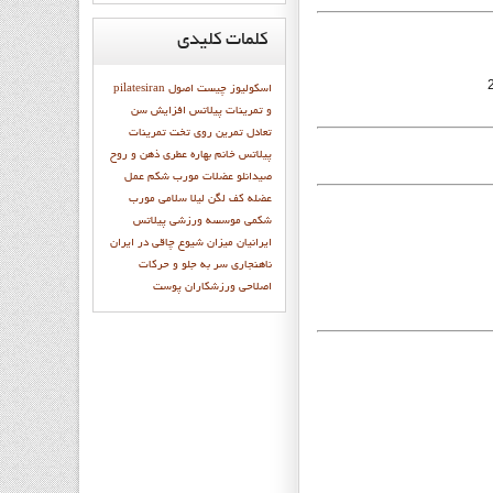
کلمات
کلیدی
اسکولیوز چیست
اصول
pilatesiran
و تمرينات پيلاتس
افزایش سن
تعادل
تمرين روي تخت
تمرينات
پيلاتس
خانم بهاره عطري
ذهن و روح
صیدانلو
عضلات مورب شکم
عمل
عضله
كف لگن
ليلا سلامي
مورب
شکمی
موسسه ورزشی پیلاتس
ایرانیان
میزان شیوع چاقی در ایران
ناهنجاری سر به جلو و حرکات
اصلاحی
ورزشكاران
پوست