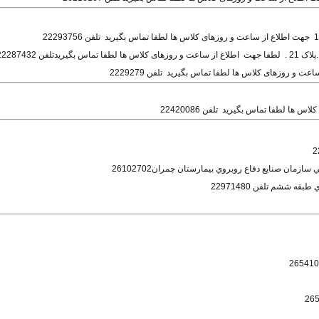
ن 22287432
و روزهای کلاس ها لطفا تماس بگیرید تلفن 2229279
ها لطفا تماس بگیرید تلفن 22420086
سازمان صنايع دفاع روبروي بيمارستان چمران26102702
 ششم تلفن 22971480