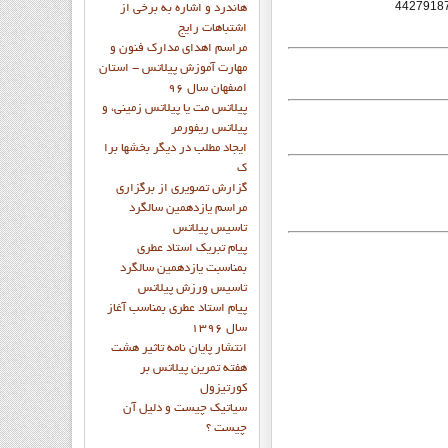
هاندرد و اشاره به برخي از
اشتباهات رايج
مراسم اهدای مدارک فنون و
مهارت آموزش پیلاتس - استان
اصفهان سال 96
پیلاتس مت یا پیلاتس زمینی، و
پیلاتس ریفورمر
ايجاد مطلب در ديگر بخشها برا
ک
گزارش تصويري از برگزاري
مراسم يازدهمين سالگرد
تاسيس پيلاتس
پيام تبريک استاد عطري
بمناسبت يازدهمين سالگرد
تاسيس ورزش پيلاتس
پيام استاد عطري بمناسب آغاز
سال 1396
انتشار پايان نامه تاثیر هشت
هفته تمرین پیلاتس بر
کورتیزول
سیاتیک چیست و دلیل آن
چیست ؟