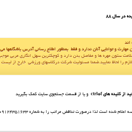
 در سال 88
 مهارت و توانایی آنان ندارد و فقط بمنظور اطلاع رسانی آدرس باشگاهها می
سلامت ستون مهره ها و مفاصل بدن دارد و کوچکترين سهل انگاري مربي موجب
زم را لحاظ نماييد.ضمنا مسئوليت شرکت درکلاسهاي ورزشي خارج از ليست 
يد از کليده هاي
ctrl+f
و يا از قسمت جستجوي سايت کمک بگيريد
 است لذا درصورت تناقض مراتب را به شماره 09124351633 اعلام نماييد