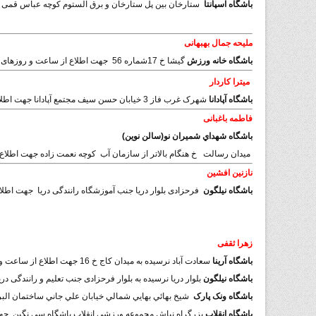
باشگاه اسپانتا
ستارخان بین پل ستارخان و برق آلستوم کوچه عباس قمی 
ملیحه جمال بهبهانی
باشگاه خانه ورزش
گیشا خ 17شماره 56
جهت اطلاع از ساعت و روزهای کلاس 
میترا کاردار
باشگاه آپادانا
شهرک غرب فاز 3 خیابان حسن سیف مجتمع آپادانا جهت اطلاع از ساعت و روزهای کلاس ها لطفا تماس بگیرید تلفن 88090009
فاطمه باغبانی
باشگاه شهداي شميران نو(سالن نوین)
میدان رسالت
خ هنگام بالاتر از سازمان آب کوچه نعمت زاده جهت اطلاع
نازنین افشین
باشگاه نیلگون
فرحزادی بلوار دریا جنب آموزشگاه رانندگی دریا
جهت اطلاع 
زهرا ثقفی
باشگاه آرینا
سعادت آباد نرسیده به میدان کاج خ 16 جهت اطلاع از ساعت و روزهای کلاس ها لطفا تماس بگیرید تلفن 22145165
باشگاه نیلگون
بلوار دریا نرسیده به بلوار فرحزادی جنب تعلیم و رانندگی دری
باشگاه ونک پارک
شيخ بهائي بهايي شمالي خيابان علي جاني ساختمان البرز تلفن1
باشگاه انقلاب
بزرگراه نیاش مجموعه ورزشی انقلاب باشگاه سی نگین
جهت