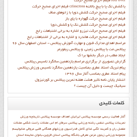
فيلم اجراي صحيح حرکت roll over
فيلم اجراي صحيح حركت crisscross يا كشش تك پا با پيچ بالاتنه
فيلم اجراي صحيح حرکت كشش دوپا با زانوهاي صاف
فيلم اجراي صحيح حرکت گهواره با پاي باز
فيلم اجراي صحيح حرکت کشش تک پا و کشش دوپا
فيلم اجراي صحيح حرکت تيزرو اشاره به برخي اشتباهات رايج
فيلم اجراي صحيح حرکت هاندرد و اشاره به برخي از اشتباهات رايج
مراسم اهدای مدارک فنون و مهارت آموزش پیلاتس - استان اصفهان سال 96
پیلاتس مت یا پیلاتس زمینی، و پیلاتس ریفورمر
ايجاد مطلب در ديگر بخشها برا ک
گزارش تصويري از برگزاري مراسم يازدهمين سالگرد تاسيس پيلاتس
پيام تبريک استاد عطري بمناسبت يازدهمين سالگرد تاسيس ورزش پيلاتس
پيام استاد عطري بمناسب آغاز سال 1396
انتشار پايان نامه تاثیر هشت هفته تمرین پیلاتس بر کورتیزول
سیاتیک چیست و دلیل آن چیست ؟
کلمات
کلیدی
آغاز فعاليت رسمي موسسه پيلاتس ايرانيان
اهداف موسسه پيلاتس
تاريخچه ورزش
تمرینات پیلاتس
تنفس
رشته ورزشي پيلاتس
سرطان ام اس
عضلات راست شکمی
عضلات
مفصل ران و کمربند لگنی
غذای کامل
فدراسيون ورزشهاي همگاني
قلبی عروقی
متابوليسم
مجموعه ورزشی زیتون
مزمن
معرفي باشگاه پيلاتس استان قزوين-بانوان
نماينده استان