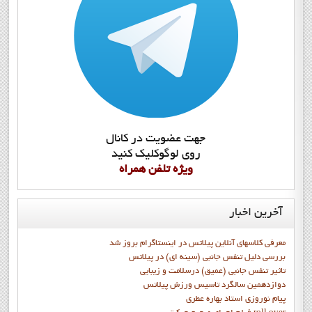
جهت عضويت در کانال
روي لوگوکليک کنيد
ويژه تلفن همراه
آخرین
اخبار
معرفی کلاسهای آنلاین پیلاتس در اینستاگرام بروز شد
بررسی دلیل تنفس جانبی (سینه ای) در پیلاتس
تاثیر تنفس جانبی (عمیق) درسلامت و زیبایی
دوازدهمين سالگرد تاسيس ورزش پيلاتس
پيام نوروزي استاد بهاره عطري