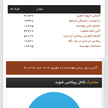
عنوان
کلیک ها
آشنايي با بهاره عطري
40837
درخواست نمايندگي استانها
14348
اعضاي اصلي موسسه
18625
آئين نامه عضويت
43269
آئينامه آموزشي پيلاتس ايرانيان
52077
پيلاتس ايرانيان در يک نگاه
18631
مشخصات موسسه
18475
آخرين بروز رساني چهارشنبه 06 شهریور 1404 3:40:59 ب ظ .
مشترک
کانال پيلاتس شويد