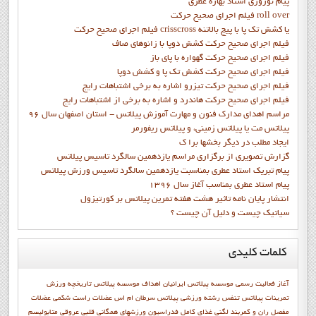
پيام نوروزي استاد بهاره عطري
فيلم اجراي صحيح حرکت roll over
فيلم اجراي صحيح حركت crisscross يا كشش تك پا با پيچ بالاتنه
فيلم اجراي صحيح حرکت كشش دوپا با زانوهاي صاف
فيلم اجراي صحيح حرکت گهواره با پاي باز
فيلم اجراي صحيح حرکت کشش تک پا و کشش دوپا
فيلم اجراي صحيح حرکت تيزرو اشاره به برخي اشتباهات رايج
فيلم اجراي صحيح حرکت هاندرد و اشاره به برخي از اشتباهات رايج
مراسم اهدای مدارک فنون و مهارت آموزش پیلاتس - استان اصفهان سال 96
پیلاتس مت یا پیلاتس زمینی، و پیلاتس ریفورمر
ايجاد مطلب در ديگر بخشها برا ک
گزارش تصويري از برگزاري مراسم يازدهمين سالگرد تاسيس پيلاتس
پيام تبريک استاد عطري بمناسبت يازدهمين سالگرد تاسيس ورزش پيلاتس
پيام استاد عطري بمناسب آغاز سال 1396
انتشار پايان نامه تاثیر هشت هفته تمرین پیلاتس بر کورتیزول
سیاتیک چیست و دلیل آن چیست ؟
کلمات
کلیدی
آغاز فعاليت رسمي موسسه پيلاتس ايرانيان
اهداف موسسه پيلاتس
تاريخچه ورزش
تمرینات پیلاتس
تنفس
رشته ورزشي پيلاتس
سرطان ام اس
عضلات راست شکمی
عضلات
مفصل ران و کمربند لگنی
غذای کامل
فدراسيون ورزشهاي همگاني
قلبی عروقی
متابوليسم