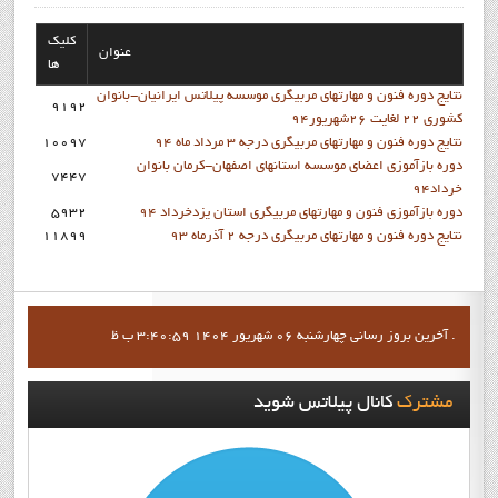
کلیک
عنوان
ها
نتايج دوره فنون و مهارتهاي مربيگري موسسه پيلاتس ايرانيان-بانوان
9192
کشوري 22 لغايت 26شهريور94
نتايج دوره فنون و مهارتهاي مربيگري درجه 3 مرداد ماه 94
10097
دوره بازآموزي اعضاي موسسه استانهاي اصفهان-کرمان بانوان
7447
خرداد94
دوره بازآموزي فنون و مهارتهاي مربيگري استان يزدخرداد 94
5932
نتايج دوره فنون و مهارتهاي مربيگري درجه 2 آذرماه 93
11899
آخرين بروز رساني چهارشنبه 06 شهریور 1404 3:40:59 ب ظ .
مشترک
کانال پيلاتس شويد