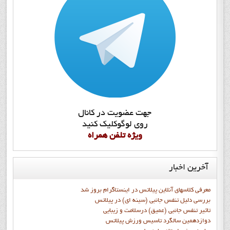
جهت عضويت در کانال
روي لوگوکليک کنيد
ويژه تلفن همراه
آخرین
اخبار
معرفی کلاسهای آنلاین پیلاتس در اینستاگرام بروز شد
بررسی دلیل تنفس جانبی (سینه ای) در پیلاتس
تاثیر تنفس جانبی (عمیق) درسلامت و زیبایی
دوازدهمين سالگرد تاسيس ورزش پيلاتس