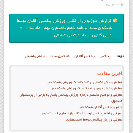
بازدید: 16814
گزارش تلوزيوني از کلاس ورزشي پیلاتس آقایان توسط
شبكه 5 سيما برنامه باهم باشيم
5 بهمن ماه سال 91
مربي کلاس استاد مرتضي شفيعي
Tags:
پيلاتس
پیلاتس آقایان
شبكه 5 سيما
مرتضي شفيعي
آخرین مقالات
نمايش بخش تکميلي برنامه کلينيک ورزشي شبکه خبر
نمايش بخش دوم برنامه کلينيک ورزشي شبکه خبر
معرفی و توضیح مختصر درباره ورزش پیلاتس پاسخ به برخی از پرسشهای
متداول
کلاس پيلاتس آقايان شبکه خبر
معرفي رشته پيلاتس توسط استاد بهاره عطري قسمت دوم
معرفي ورزش پيلاتس توسط استادعطري