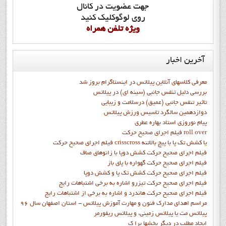
جهت عضويت در کانال
روي لوگوکليک کنيد
ويژه تلفن همراه
آخرین
اخبار
معرفی کلاسهای آنلاین پیلاتس در اینستاگرام بروز شد
بررسی دلیل تنفس جانبی (سینه ای) در پیلاتس
تاثیر تنفس جانبی (عمیق) درسلامت و زیبایی
دوازدهمين سالگرد تاسيس ورزش پيلاتس
پيام نوروزي استاد بهاره عطري
فيلم اجراي صحيح حرکت roll over
فيلم اجراي صحيح حركت crisscross يا كشش تك پا با پيچ بالاتنه
فيلم اجراي صحيح حرکت كشش دوپا با زانوهاي صاف
فيلم اجراي صحيح حرکت گهواره با پاي باز
فيلم اجراي صحيح حرکت کشش تک پا و کشش دوپا
فيلم اجراي صحيح حرکت تيزرو اشاره به برخي اشتباهات رايج
فيلم اجراي صحيح حرکت هاندرد و اشاره به برخي از اشتباهات رايج
مراسم اهدای مدارک فنون و مهارت آموزش پیلاتس - استان اصفهان سال 96
پیلاتس مت یا پیلاتس زمینی، و پیلاتس ریفورمر
ايجاد مطلب در ديگر بخشها برا ک