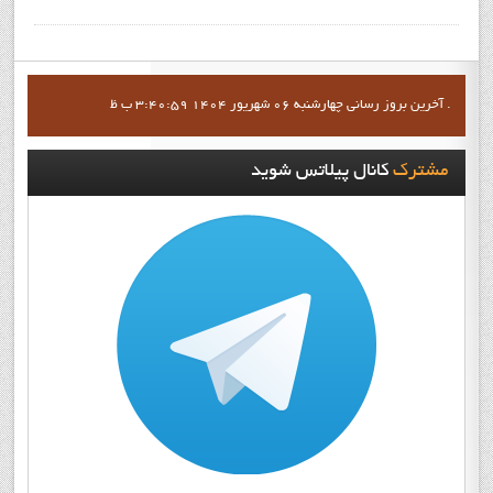
آخرين بروز رساني چهارشنبه 06 شهریور 1404 3:40:59 ب ظ .
مشترک
کانال پيلاتس شويد