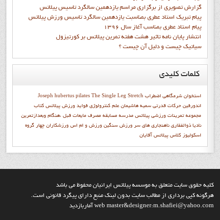
گزارش تصويري از برگزاري مراسم يازدهمين سالگرد تاسيس پيلاتس
پيام تبريک استاد عطري بمناسبت يازدهمين سالگرد تاسيس ورزش پيلاتس
پيام استاد عطري بمناسب آغاز سال 1396
انتشار پايان نامه تاثیر هشت هفته تمرین پیلاتس بر کورتیزول
سیاتیک چیست و دلیل آن چیست ؟
کلمات
کلیدی
استخوان شرمگاهي
اضطراب
The Single Leg Stretch
Joseph hubertus pilates
اندورفین
حرکات قدرتی
سميه هاشيمان
علم کنترولوژي
فواید ورزش پیلاتس
كتاب
مجموعه تمرينات ورزشي پيلاتس
مدرسه
مسابقه
مصرف مایعات قبل ،هنگام وبعدازتمرین
ناديا ذوالفقاري
ناهنجاری های سر
ورزش سنگین
ورزش و ام اس
ورزشکاران
چهار گروه
اسکولیوز
کلاس پیلاتس آقایان
کليه حقوق سايت متعلق به موسسه پيلاتس ايرانيان محفوظ مي باشد
هرگونه کپي برداري از مطالب سايت بدون لينک منبع داراي پيگرد قانوني است.
web master&designer:m.shafiei@yahoo.com آماربازديد