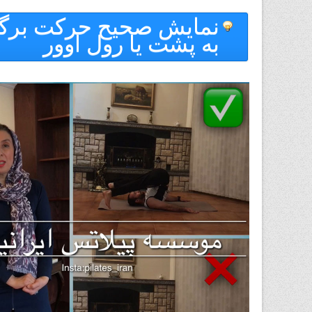
نمايش صحيح حركت بر
به پشت يا رول اوور