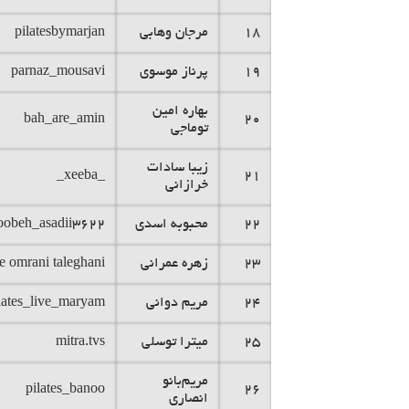
18
مرجان وهابی
pilatesbymarjan
19
پرناز موسوی
parnaz_mousavi
بهاره امین
bah_are_amin
20
توماجی
زیبا سادات
_xeeba_
21
خرازانی
22
محبوبه اسدی
obeh_asadii3622
23
زهره عمرانی
e omrani taleghani
24
مریم دوانی
lates_live_maryam
25
میترا توسلی
mitra.tvs
مریم‌بانو
pilates_banoo
26
انصاری