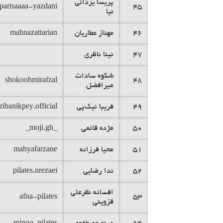
پریسا یزدانی
parisaaaa-yazdani
45
نیا
46
مهناز عطاریان
mahnazattarian
47
نینا ناظری
شکوه سادات
shokoohmirafzal
48
میرافضل
49
فریبا نیک‌پی
aribanikpey.official
50
مژده قائمی
_moji.gh_
51
محیا فرزانه
mahyafarzane
52
ندا رضایی
pilates.nrezaei
افسانه نظرعلی
afna-pilates
53
قزوینی