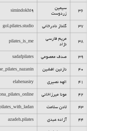
سیمین
simindokht9
36
زردوست
37
گلناز نادرخانی
gol.pilates.studio
مریم فارسی
pilates_is_me
38
نژاد
39
صدف معصومی
sadafpilates
40
نازنین افشین
ne_pilates_nazanin
41
الهه نصیری
elahenasiry
42
مونا میرزاخانی
na_pilates_online
43
لادن سلامت
pilates_with_ladan
44
آزاده عبدی
azadeh.pilates