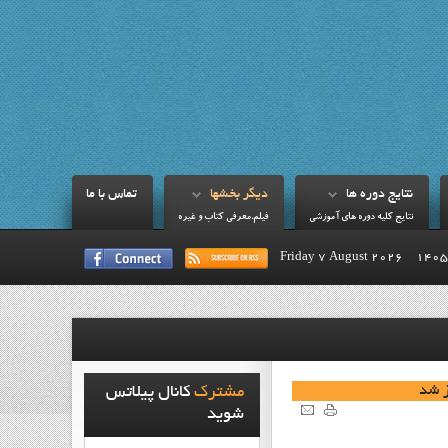
نتايج دوره ها
ديگر بخشها
تماس با ما
نتايج کليه دوره هاي آموزشي
فيلم،معرفي کتاب و غيره
Friday 7 August 2026
ز شد
مشترک
کانال پيلاتس
شويد