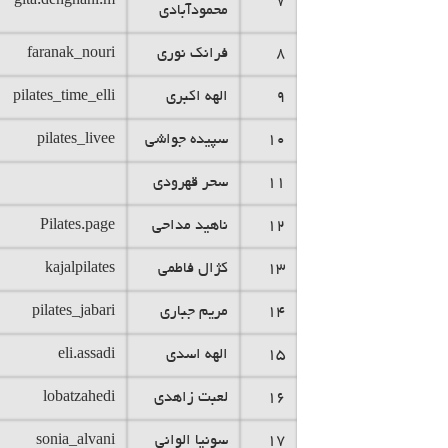
gita.dehghani.m
7
محمودآبادی
8
فرانک نوری
faranak_nouri
9
الهه اکبری
pilates_time_elli
10
سپیده جواشی
pilates_livee
11
سحر قهرودی
12
ناهید مداحی
Pilates.page
13
کژال فاطمی
kajalpilates
14
مریم جباری
pilates_jabari
15
الهه اسدی
eli.assadi
16
لعبت زاهدی
lobatzahedi
17
سونیا الوانی
sonia_alvani