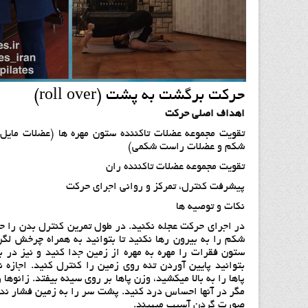
حركت برگشت به پشت (roll over)
اهداف اصلي حركت
تقويت مجموعه عضلات تاكننده ستون مهره ها (عضلات مايل 
شكم و عضلات راست شكمي)
تقويت مجموعه عضلات تاكننده ران
پيشرفت كنترل، تمركز و رواني اجراي حركت
نكات و توصيه ها
در اجرای حرکت عجله نکنید. در طول تمرین کنترل بدن را ح
شکم را به بیرون رها نکنید تا بتوانيد به همراه چرخش ل
ستون فقرات را مهره به مهره از زمين جدا كنيد و نيز در
بتوانيد پايين آوردن تنه روي زمين را كنترل كنيد. اجازه ن
پاها را به بالا میکشید، وزن پاها بر روی سینه بیفتد. زانوها 
مگر در آنها احساس درد کنید. پشت سر را به زمین فشار نده
صورت گردن آسیب میبیند.