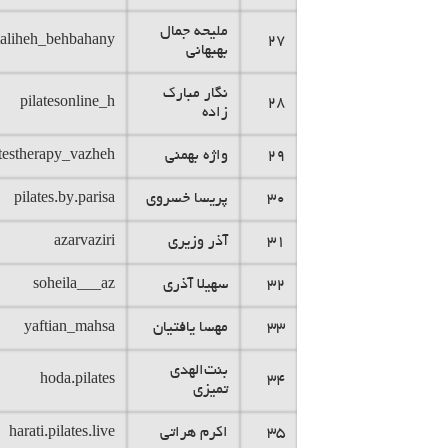
ملیحه جمال
aliheh_behbahany
27
بهبهانی
نگار مبارک
pilatesonline_h
28
زاده
29
واژه بهمنی
atestherapy_vazheh
30
پریسا خسروی
pilates.by.parisa
31
آذر وزیری
azarvaziri
32
سهیلا آذری
soheila___az
33
مهسا یافتیان
yaftian_mahsa
بنت‌الهدی
hoda.pilates
34
تمیزی
35
اکرم هراتی
harati.pilates.live