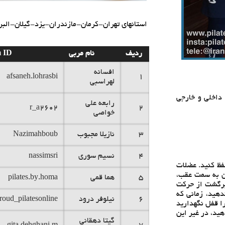
استانهای تهران-
کرمان-مازندران-یزد-گیلان-البر
ردیف
نام مربی
m ID
افسانه
afsaneh.lohrasbi
1
لهراسبی
داخلي و خارجي
رابعه علی
r_a2602
2
خواصی
3
نازیلا مجبوب
Nazimahboub
4
نسیم سوری
nassimsri
فظ کنید. عضلات
گن به سمت عقب،
5
هما قمی
pilates.by.homa
 برگشت از حركت
دهید، زمانی که
6
نیلوفر درود
roud_pilatesonline
را قفل نگهدارید
ید، در غیر این
گیتا دهقانی