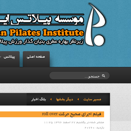
صفحه اصلي
پيلاتس
مسیر سایت
ديگر بخشها
بلاگ اخبار
فيلم اجراي صحيح حرکت roll over
منتشر شده در یکشنبه, 27 اسفند 1396 11:25
بازدید: 20760