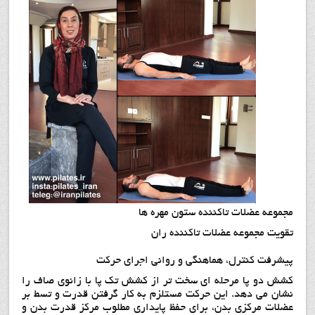
مجموعه عضلات تاكننده ستون مهره ها
تقويت مجموعه عضلات تاكننده ران
پيشرفت كنترل، هماهنگي و رواني اجراي حركت
كشش دو پا مرحله اي سخت تر از كشش تك پا با زانوي صاف را
نشان مي دهد. اين حركت مستلزم به كار گرفتن قدرت و تسط بر
عضلات مركزي بدن، براي حفظ پايداري مطلوب مركز قدرت بدن و