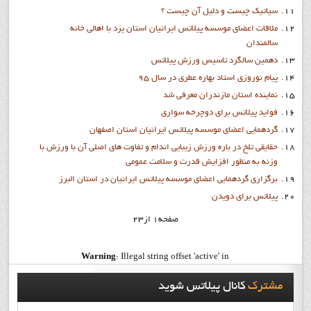
سیاتیک چیست و دلیل آن چیست ؟
ملاقات اعضاي موسسه پیلاتس ایرانیان استان یزد با اهالی خانه
سالمندان
دهمين سالگرد تاسيس ورزش پيلاتس
پيام نوروزي استاد بهاره عطري در سال 95
نماينده استان مازندران معرفي شد
فواید پيلاتس برای دوچرخه سواری
گردهمایی اعضای موسسه پیلاتس ایرانیان استان اصفهان
حقایقی تلخ در باره ورزش زیبایی اندام و تفاوت های اصلی آن با ورزش با
وزنه به منظور افزایش قدرت و سلامت عمومی
برگزاری گردهمایی اعضای موسسه پیلاتس ایرانیان در استان البرز
پیلاتس برای دویدن
صفحه1 از23
Warning
: Illegal string offset 'active' in
/home/ipilate6/public_html/templates/soul_search/html/pagination.php
مشترک
کانال پيلاتس شويد
on line
90