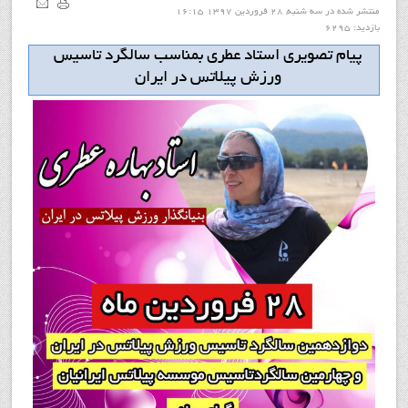
منتشر شده در سه شنبه, 28 فروردين 1397 16:15
بازدید: 6295
پيام تصويري استاد عطري بمناسب سالگرد تاسيس
ورزش پيلاتس در ايران