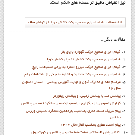
نيز انقباض دقيق تر عضله هاي شكم است.
ادامه مطلب: فيلم اجراي صحيح حرکت كشش دوپا با زانوهاي صاف
مقالات دیگر...
فيلم اجراي صحيح حرکت گهواره با پاي باز
فيلم اجراي صحيح حرکت کشش تک پا و کشش دوپا
فيلم اجراي صحيح حرکت تيزرو اشاره به برخي اشتباهات رايج
فيلم اجراي صحيح حرکت هاندرد و اشاره به برخي از اشتباهات رايج
مراسم اهدای مدارک فنون و مهارت آموزش پیلاتس - استان اصفهان
سال 96
پیلاتس مت یا پیلاتس زمینی، و پیلاتس ریفورمر
گزارش تصويري از برگزاري مراسم يازدهمين سالگرد تاسيس پيلاتس
پيام تبريک استاد عطري بمناسبت يازدهمين سالگرد تاسيس ورزش
پيلاتس
پيام استاد عطري بمناسب آغاز سال 1396
انتشار پايان نامه تاثیر هشت هفته تمرین پیلاتس بر کورتیزول