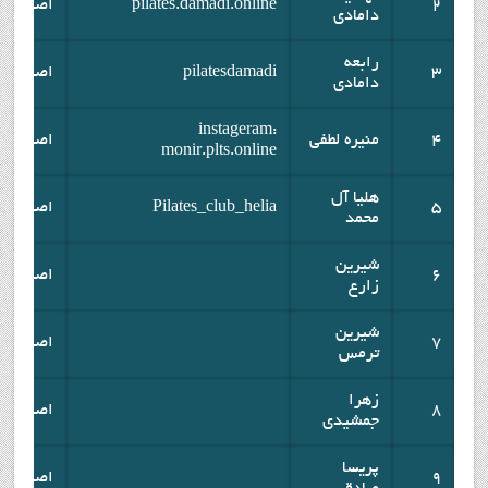
2
pilates.damadi.online
اصفهان
دامادی
رابعه
3
pilatesdamadi
اصفهان
دامادی
instageram:
4
منیره لطفی
اصفهان
monir.plts.online
هلیا آل
5
Pilates_club_helia
اصفهان
محمد
شیرین
6
اصفهان
زارع
شیرین
7
اصفهان
ترمس
زهرا
8
اصفهان
جمشیدی
پریسا
9
اصفهان