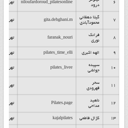
6
niloufardoroud_pilatesonline
تهران
درود
گیتا دهقانی
7
gita.dehghani.m
تهران
محمودآبادی
فرانک
8
faranak_nouri
تهران
نوری
9
الهه اکبری
pilates_time_elli
تهران
سپیده
10
pilates_livee
تهران
جواشی
سحر
11
تهران
قهرودی
ناهید
12
Pilates.page
تهران
مداحی
13
کژال فاطمی
kajalpilates
تهران