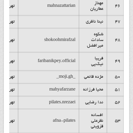
مهناز
46
mahnazattarian
تهران
عطاریان
47
نینا ناظری
تهران
شکوه
48
سادات
shokoohmirafzal
تهران
میرافضل
فریبا
49
faribanikpey.official
تهران
نیک‌پی
50
مژده قائمی
_moji.gh_
تهران
51
محیا فرزانه
mahyafarzane
تهران
52
ندا رضایی
pilates.nrezaei
تهران
افسانه
53
نظرعلی
afna-pilates
تهران
قزوینی