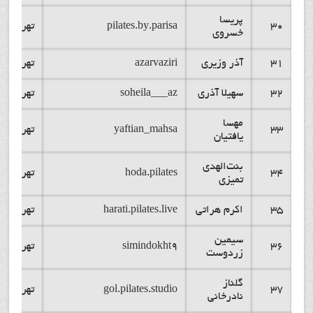
پریسا
30
pilates.by.parisa
تهران
خسروی
31
آذر وزیری
azarvaziri
تهران
32
سهیلا آذری
soheila___az
تهران
مهسا
33
yaftian_mahsa
تهران
یافتیان
بنت‌الهدی
34
hoda.pilates
تهران
تمیزی
35
اکرم هراتی
harati.pilates.live
تهران
سیمین
36
simindokht9
تهران
زردوست
گلناز
37
gol.pilates.studio
تهران
نادرخانی