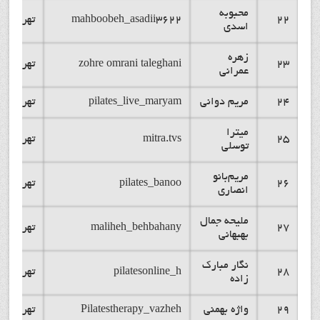
محبوبه
22
mahboobeh_asadii3622
تهران
اسدی
زهره
23
zohre omrani taleghani
تهران
عمرانی
24
مریم دوانی
pilates_live_maryam
تهران
میترا
25
mitra.tvs
تهران
توسلی
مریم‌بانو
26
pilates_banoo
تهران
انصاری
ملیحه جمال
27
maliheh_behbahany
تهران
بهبهانی
نگار مبارک
28
pilatesonline_h
تهران
زاده
29
واژه بهمنی
Pilatestherapy_vazheh
تهران