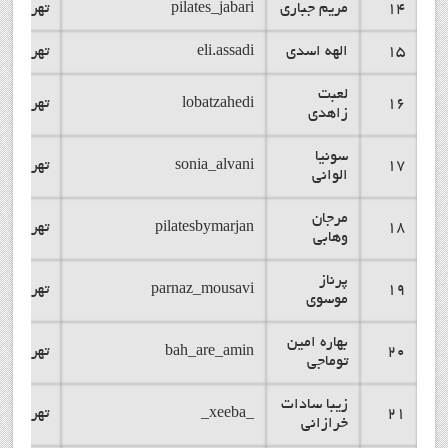
14
مریم جباری
pilates_jabari
تهران
15
الهه اسدی
eli.assadi
تهران
لعبت
16
lobatzahedi
تهران
زاهدی
سونیا
17
sonia_alvani
تهران
الوانی
مرجان
18
pilatesbymarjan
تهران
وهابی
پرناز
19
parnaz_mousavi
تهران
موسوی
بهاره امین
20
bah_are_amin
تهران
توماجی
زیبا سادات
21
_xeeba_
تهران
خرازانی