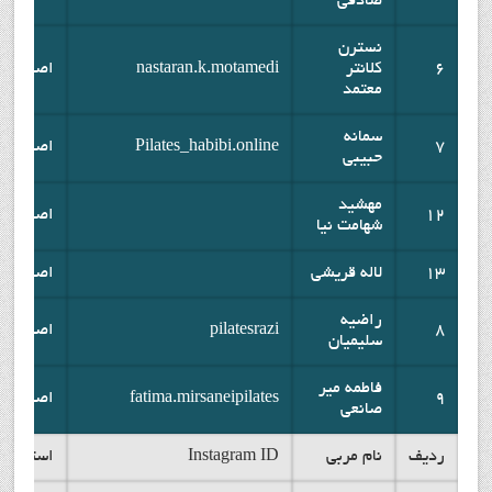
صادقی
نسترن
6
کلانتر
nastaran.k.motamedi
اصفهان
معتمد
سمانه
7
Pilates_habibi.online
اصفهان
حبیبی
مهشید
12
اصفهان
شهامت نیا
13
لاله قریشی
اصفهان
راضیه
8
pilatesrazi
اصفهان
سلیمیان
فاطمه میر
9
fatima.mirsaneipilates
اصفهان
صانعی
ردیف
نام مربی
Instagram ID
استان