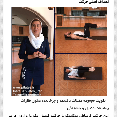
اهداف اصلي حركت
- تقويت مجموعه عضلات تاكننده و چرخاننده ستون فقرات
پيشرفت كنترل و هماهنگي
اين حركت ارتباطي تنگاتنگ با حركت كشش تك پا دارد؛ اما در