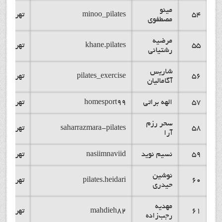
مینو
54
minoo_pilates
تهران
مصطفوی
مرضیه
55
khane.pilates
تهران
رشتیانی
شاریس
56
pilates_exercise
تهران
آگامالیان
57
الهه براتی
homesport99
تهران
سحر رزم
58
saharrazmara-pilates
تهران
آرا
59
نسیم نوید
nasiimnaviid
تهران
نوشین
60
pilates.heidari
تهران
حیدری
مهدیه
61
mahdieh82
تهران
رجب‌زاده