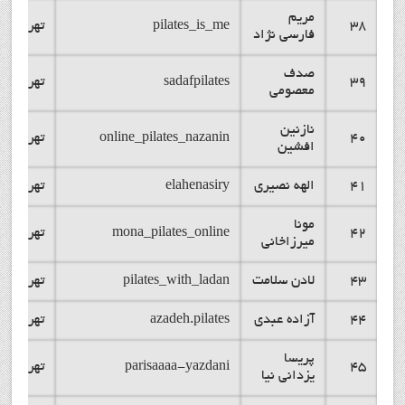
مریم
38
pilates_is_me
تهران
فارسی نژاد
صدف
39
sadafpilates
تهران
معصومی
نازنین
40
online_pilates_nazanin
تهران
افشین
41
الهه نصیری
elahenasiry
تهران
مونا
42
mona_pilates_online
تهران
میرزاخانی
43
لادن سلامت
pilates_with_ladan
تهران
44
آزاده عبدی
azadeh.pilates
تهران
پریسا
45
parisaaaa-yazdani
تهران
یزدانی نیا