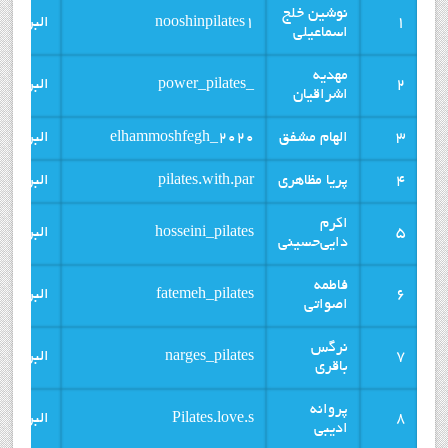
نوشین خلج
1
nooshinpilates1
البرز
اسماعیلی
مهدیه
2
_power_pilates
البرز
اشراقیان
3
الهام مشفق
elhammoshfegh_2020
البرز
4
پریا مظاهری
pilates.with.par
البرز
اکرم
5
hosseini_pilates
البرز
دایی‌حسینی
فاطمه
6
fatemeh_pilates
البرز
اصواتی
نرگس
7
narges_pilates
البرز
باقری
پروانه
8
Pilates.love.s
البرز
ادیبی