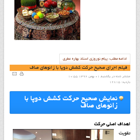
ادامه مطلب: پيام نوروزي استاد بهاره عطري
فيلم اجراي صحيح حرکت كشش دوپا با زانوهاي صاف
منتشر شده در یکشنبه, 01 بهمن 1396 10:55
بازدید: 12815
نمايش صحيح حركت كشش دوپا با
زانوهاي صاف
اهداف اصلي حركت
تقويت