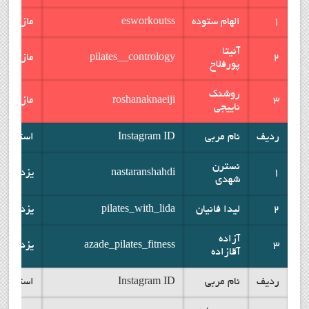
1
الهام ستوده
esworkoutss
مازندران
آنیتا
2
pilates__contrology
مازندران
پورفلاح
روشنک
3
roshanaknaeiji
مازندران
ناییجی
ردیف
نام مربی
Instagram ID
استان
نسترن
1
nastaranshahdi
یزد
شهدی
2
لیدا فانیان
pilates_with_lida
یزد
آزاده
3
azade_pilates_fitness
یزد
آقازاده
ردیف
نام مربی
Instagram ID
استان