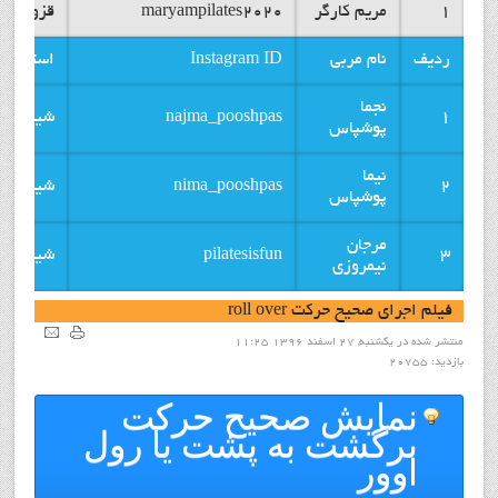
1
مریم کارگر
maryampilates2020
قزوین
ردیف
نام مربی
Instagram ID
استان
نجما
1
najma_pooshpas
شیراز
پوشپاس
نیما
2
nima_pooshpas
شیراز
پوشپاس
مرجان
3
pilatesisfun
شیراز
نیمروزی
فيلم اجراي صحيح حرکت roll over
منتشر شده در یکشنبه, 27 اسفند 1396 11:25
بازدید: 20755
نمايش صحيح حركت
برگشت به پشت يا رول
اوور