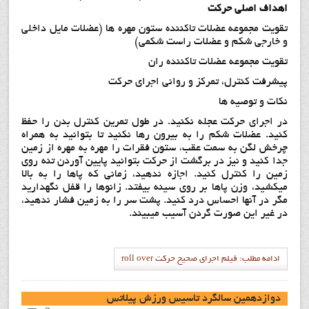
اهداف اصلي حركت
تقويت مجموعه عضلات تاكننده ستون مهره ها (عضلات مايل داخلي
و خارجي شكم و عضلات راست شكمي)
تقويت مجموعه عضلات تاكننده ران
پيشرفت كنترل، تمركز و رواني اجراي حركت
نكات و توصيه ها
در اجرای حرکت عجله نکنید. در طول تمرین کنترل بدن را حفظ
کنید. عضلات شکم را به بیرون رها نکنید تا بتوانيد به همراه
چرخش لگن به سمت عقب، ستون فقرات را مهره به مهره از زمين
جدا كنيد و نيز در برگشت از حركت بتوانيد پايين آوردن تنه روي
زمين را كنترل كنيد. اجازه ندهید، زمانی که پاها را به بالا
میکشید، وزن پاها بر روی سینه بیفتد. زانوها را قفل نگهدارید
مگر در آنها احساس درد کنید. پشت سر را به زمین فشار ندهید،
در غیر این صورت گردن آسیب میبیند.
ادامه مطلب: فيلم اجراي صحيح حرکت roll over
دوازدهمين سالگرد تاسيس ورزش پيلاتس