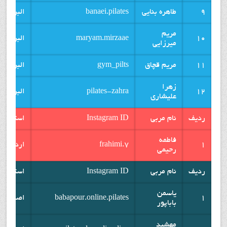
9
طاهره بنایی
banaei.pilates
البرز
مریم
10
maryam.mirzaae
البرز
میرزایی
11
مریم قچاق
gym_pilts
البرز
زهرا
12
pilates-zahra
البرز
علیشاری
ردیف
نام مربی
Instagram ID
استان
فاطمه
1
frahimi.7
اردبیل
رحیمی
ردیف
نام مربی
Instagram ID
استان
یاسمن
1
babapour.online.pilates
اصفهان
باباپور
مهشید