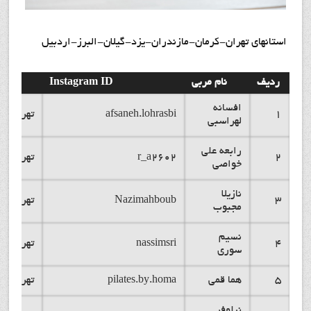
استانهای تهران-
کرمان-مازندران-یزد-گیلان-البرز-اردبیل
ردیف
نام مربی
Instagram ID
استا
افسانه
1
afsaneh.lohrasbi
تهران
لهراسبی
رابعه علی
2
r_a2602
تهران
خواصی
نازیلا
3
Nazimahboub
تهران
مجبوب
نسیم
4
nassimsri
تهران
سوری
5
هما قمی
pilates.by.homa
تهران
نیلوفر