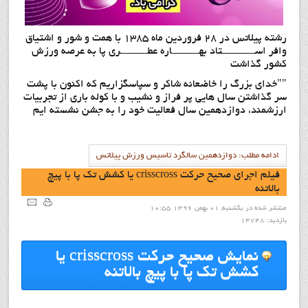
رشته پيلاتس در ٢٨ فروردين ماه ١٣٨٥ با همت و شور و اشتیاق
وافر اســــــــــــتاد بهــــــــــاره عطــــــــــري پا به عرصه ورزش
كشور گذاشت
""خدای بزرگ را خاضعانه شاکر و سپاسگزاریم که اكنون با پشت
سر گذاشتن سال هايي پر فراز و نشیب و با کوله باری از تجربیات
ارزشمند، دوازدهمین سال فعالیت خود را به جشن نشسته ايم
ادامه مطلب: دوازدهمين سالگرد تاسيس ورزش پيلاتس
فيلم اجراي صحيح حركت crisscross يا كشش تك پا با پيچ
بالاتنه
منتشر شده در یکشنبه, 01 بهمن 1396 10:55
بازدید: 14748
نمايش صحيح حركت crisscross يا
كشش تك پا با پيچ بالاتنه