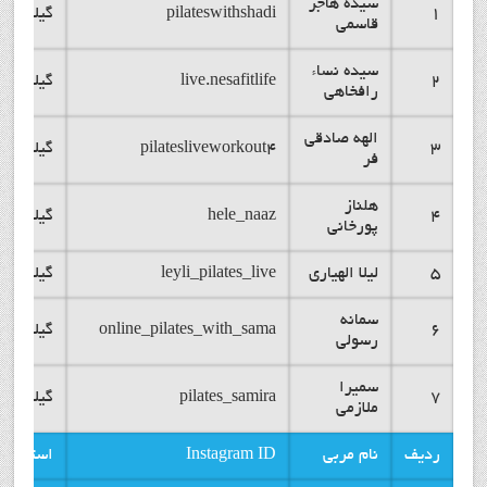
سیده هاجر
1
pilateswithshadi
گیلان
قاسمی
سیده نساء
2
live.nesafitlife
گیلان
رافخاهی
الهه صادقی
3
pilatesliveworkout4
گیلان
فر
هلناز
4
hele_naaz
گیلان
پورخانی
5
لیلا الهیاری
leyli_pilates_live
گیلان
سمانه
6
online_pilates_with_sama
گیلان
رسولی
سمیرا
7
pilates_samira
گیلان
ملازمی
ردیف
نام مربی
Instagram ID
استان