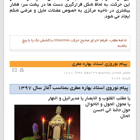
اين حركت، به لحاظ شكل قرارگيري دست ها در پشت سر؛ فشار
بيشتري در ناحيه مركزي به خصوص عضلات مايل و عرضي شكم
ايجاد مي شود.
ادامه مطلب: فيلم اجراي صحيح حركت crisscross يا كشش تك پا با پيچ
بالاتنه
پيام نوروزي استاد بهاره عطري
منتشر شده در سه شنبه, 29 اسفند 1396 18:00
بازدید: 7099
پيام نوروي استاد بهاره عطري بمناسب آغاز سال 1397
يا مقلب القلوب و الابصار یا مدبرالیل و النهار
یا محول الحول و الاحوال
حول حالنا الی احسن
الحال