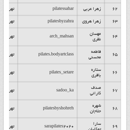
62
زهرا عربی
pilatessahar
تهران
63
زهرا هروی
pilatesbyzahra
تهران
مهسان
64
arch_mahsan
تهران
نظری
فاطمه
65
pilates.bodyartclass
تهران
محسنی
ستاره
66
pilates_setare
تهران
باقری
صدف
67
sadoo_ka
تهران
کارائی
شهره
68
pilatesbyshohreh
تهران
حلاجان
سارا
69
sarapilates2020
تهران
توکلیان