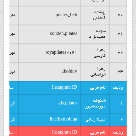
بهشته
70
pilates_beh
تهران
کاشانی
سوده
71
soudeh.pilates
تهران
مجیدنژاد
زهرا
72
royapilates2021
تهران
فارسی
زهرا
73
itisshiny
تهران
خراسانی
ردیف
نام مربی
Instagram ID
استان
شکوفه
1
sds.pilates
کرمان
دوزنده‌مبرز
2
مبینا زمانی
live.bymobina
کرمان
ردیف
نام مربی
Instagram ID
استان