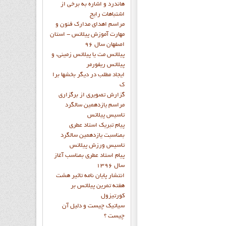
هاندرد و اشاره به برخي از
اشتباهات رايج
مراسم اهدای مدارک فنون و
مهارت آموزش پیلاتس - استان
اصفهان سال 96
پیلاتس مت یا پیلاتس زمینی، و
پیلاتس ریفورمر
ايجاد مطلب در ديگر بخشها برا
ک
گزارش تصويري از برگزاري
مراسم يازدهمين سالگرد
تاسيس پيلاتس
پيام تبريک استاد عطري
بمناسبت يازدهمين سالگرد
تاسيس ورزش پيلاتس
پيام استاد عطري بمناسب آغاز
سال 1396
انتشار پايان نامه تاثیر هشت
هفته تمرین پیلاتس بر
کورتیزول
سیاتیک چیست و دلیل آن
چیست ؟