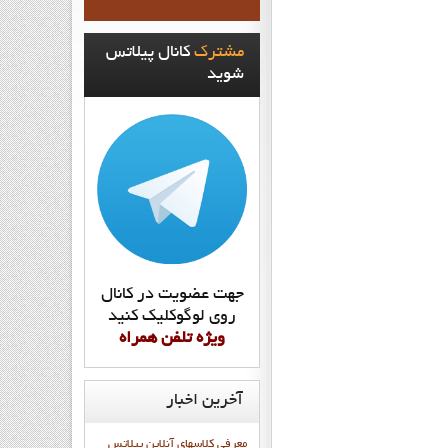
مشترک
کانال پيلاتس
شويد
جهت عضويت در کانال
روي لوگوکليک کنيد
ويژه تلفن همراه
آخرین
اخبار
معرفی کلاسهای آنلاین پیلاتس