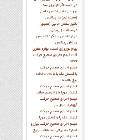
در اینستاگرام بروز شد
بررسی دلیل تنفس جانبی
(سینه ای) در پیلاتس
تاثیر تنفس جانبی (عمیق)
درسلامت و زیبایی
دوازدهمين سالگرد تاسيس
ورزش پيلاتس
پيام نوروزي استاد بهاره عطري
فيلم اجراي صحيح حرکت roll
over
فيلم اجراي صحيح حركت
crisscross يا كشش تك پا با
پيچ بالاتنه
فيلم اجراي صحيح حرکت
كشش دوپا با زانوهاي صاف
فيلم اجراي صحيح حرکت
گهواره با پاي باز
فيلم اجراي صحيح حرکت
کشش تک پا و کشش دوپا
فيلم اجراي صحيح حرکت تيزرو
اشاره به برخي اشتباهات رايج
فيلم اجراي صحيح حرکت