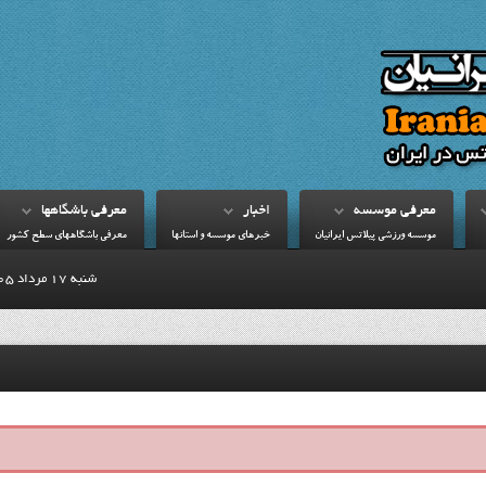
معرفي موسسه
اخبار
معرفي باشگاهها
موسسه ورزشي پيلاتس ايرانيان
خبرهاي موسسه و استانها
معرفي باشگاههاي سطح کشور
شنبه 17 مرداد 1405