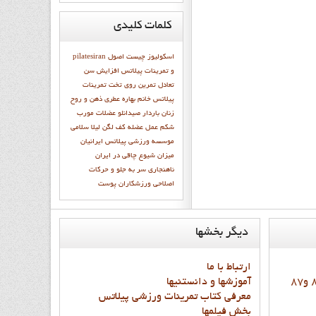
کلمات
کلیدی
اسکولیوز چیست
اصول
pilatesiran
و تمرينات پيلاتس
افزایش سن
تعادل
تمرين روي تخت
تمرينات
پيلاتس
خانم بهاره عطري
ذهن و روح
زنان باردار
صیدانلو
عضلات مورب
شکم
عمل عضله
كف لگن
ليلا سلامي
موسسه ورزشی پیلاتس ایرانیان
میزان شیوع چاقی در ایران
ناهنجاری سر به جلو و حرکات
اصلاحی
ورزشكاران
پوست
ديگر
بخشها
ارتباط با ما
آموزشها و دانستنيها
معرفي کتاب تمرينات ورزشي پيلاتس
بخش فيلمها