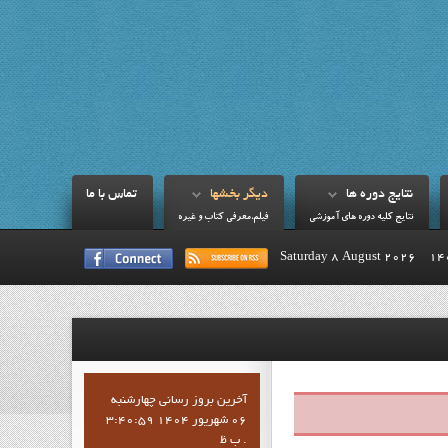
نتايج دوره ها
ديگر بخشها
تماس با ما
نتايج کليه دوره هاي آموزشي
فيلم،معرفي کتاب و غيره
Saturday 8 August 2026
آخرين بروز رساني چهارشنبه
06 شهریور 1404 3:40:59
ب ظ .