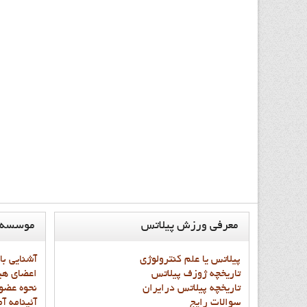
معرفي
ورزش پيلاتس
موسسه
پيلاتس يا علم کنترولوژي
آشنايي با
تاريخچه ژوزف پيلاتس
اعضاي هي
تاريخچه پيلاتس درايران
نحوه عضو
سوالات رايج
آئينامه آ