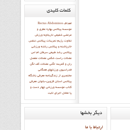
کلمات
کلیدی
اهداف
Rectus Abdominos
موسسه پيلاتس
بهاره عطري و
مرتضي شفيعي
تاريخچه ورزش
تفاوت رژيم
تمرینات پیلاتس
تنفس
خارپاشنه و پیلاتس
رشته ورزشي
پيلاتس
رشد طبيعي
سرطان ام اس
عضلات راست شکمی
عضلات مفصل
ران و کمربند لگنی
عضلات کف لگن
فدراسيون ورزشهاي همگاني
مختصري از زندگينامه
معرفي باشگاه
پيلاتس استان قزوين-بانوان
معرفي
کتاب
موسسه ورزشي
چهار دست و
پا تعادل اجراي ثابت
ديگر
بخشها
ارتباط با ما