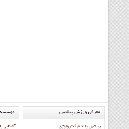
معرفي
ورزش پيلاتس
موسسه
پيلاتس يا علم کنترولوژي
آشنايي با