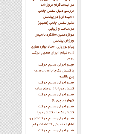
در اینستاگرام بروز شد
بررسی دلیل تنفس جانبی
(سینه ای) در پیلاتس
تاثیر تنفس جانبی (عمیق)
درسلامت و زیبایی
دوازدهمين سالگرد تاسيس
ورزش پيلاتس
پيام نوروزي استاد بهاره عطري
فيلم اجراي صحيح حرکت roll
over
فيلم اجراي صحيح حركت
crisscross يا كشش تك پا با
پيچ بالاتنه
فيلم اجراي صحيح حرکت
كشش دوپا با زانوهاي صاف
فيلم اجراي صحيح حرکت
گهواره با پاي باز
فيلم اجراي صحيح حرکت
کشش تک پا و کشش دوپا
فيلم اجراي صحيح حرکت تيزرو
اشاره به برخي اشتباهات رايج
فيلم اجراي صحيح حرکت