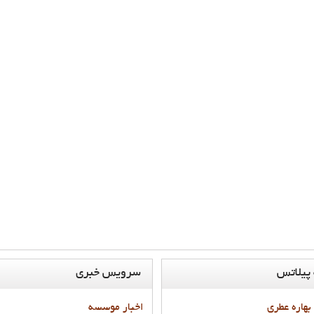
پيلاتس
سرويس
خبري
 بهاره عطري
اخبار موسسه