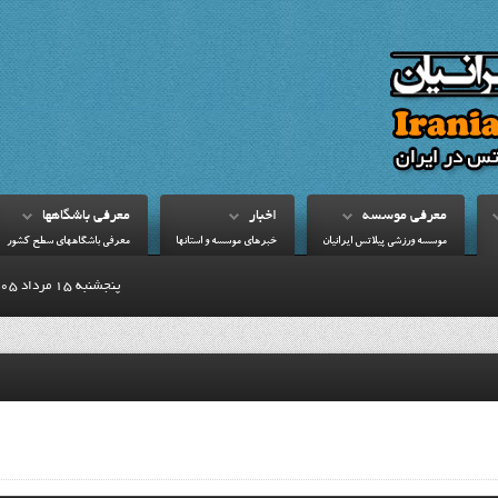
معرفي موسسه
اخبار
معرفي باشگاهها
موسسه ورزشي پيلاتس ايرانيان
خبرهاي موسسه و استانها
معرفي باشگاههاي سطح کشور
پنجشنبه 15 مرداد 1405