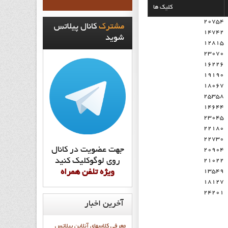
کلیک ها
20754
مشترک
کانال پيلاتس
14742
شويد
12815
23070
16226
19190
18067
25358
14644
23045
22180
22730
جهت عضويت در کانال
20904
روي لوگوکليک کنيد
21022
ويژه تلفن همراه
13549
18127
24201
آخرین
اخبار
معرفی کلاسهای آنلاین پیلاتس