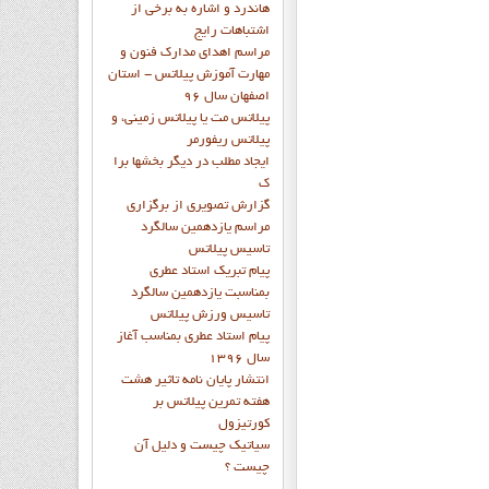
هاندرد و اشاره به برخي از
اشتباهات رايج
مراسم اهدای مدارک فنون و
مهارت آموزش پیلاتس - استان
اصفهان سال 96
پیلاتس مت یا پیلاتس زمینی، و
پیلاتس ریفورمر
ايجاد مطلب در ديگر بخشها برا
ک
گزارش تصويري از برگزاري
مراسم يازدهمين سالگرد
تاسيس پيلاتس
پيام تبريک استاد عطري
بمناسبت يازدهمين سالگرد
تاسيس ورزش پيلاتس
پيام استاد عطري بمناسب آغاز
سال 1396
انتشار پايان نامه تاثیر هشت
هفته تمرین پیلاتس بر
کورتیزول
سیاتیک چیست و دلیل آن
چیست ؟