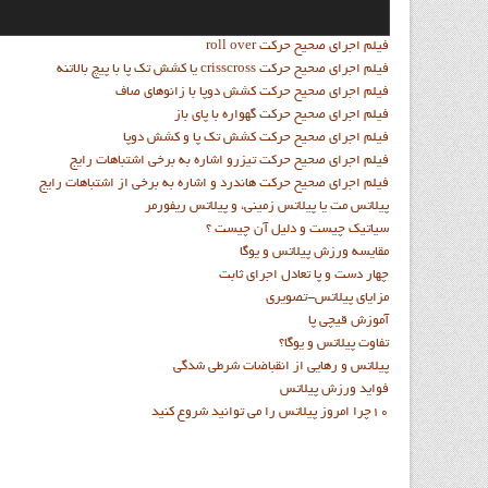
فيلم اجراي صحيح حرکت roll over
فيلم اجراي صحيح حركت crisscross يا كشش تك پا با پيچ بالاتنه
فيلم اجراي صحيح حرکت كشش دوپا با زانوهاي صاف
فيلم اجراي صحيح حرکت گهواره با پاي باز
فيلم اجراي صحيح حرکت کشش تک پا و کشش دوپا
فيلم اجراي صحيح حرکت تيزرو اشاره به برخي اشتباهات رايج
فيلم اجراي صحيح حرکت هاندرد و اشاره به برخي از اشتباهات رايج
پیلاتس مت یا پیلاتس زمینی، و پیلاتس ریفورمر
سیاتیک چیست و دلیل آن چیست ؟
مقايسه ورزش پيلاتس و يوگا
چهار دست و پا تعادل اجراي ثابت
مزاياي پيلاتس-تصويري
آموزش قيچي پا
تفاوت پيلاتس و يوگا؟
پیلاتس و رهایی از انقباضات شرطی شدگی
فواید ورزش پيلاتس
10چرا امروز پيلاتس را مي توانيد شروع کنيد