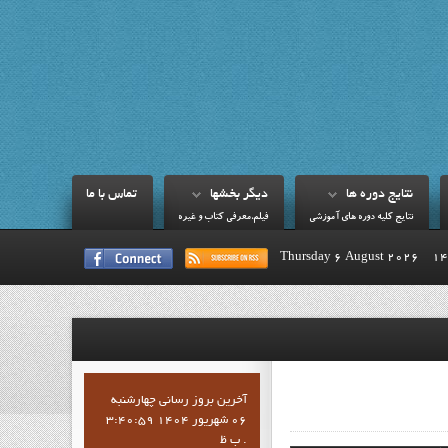
نتايج دوره ها
ديگر بخشها
تماس با ما
نتايج کليه دوره هاي آموزشي
فيلم،معرفي کتاب و غيره
Thursday 6 August 2026
آخرين بروز رساني چهارشنبه
06 شهریور 1404 3:40:59
ب ظ .