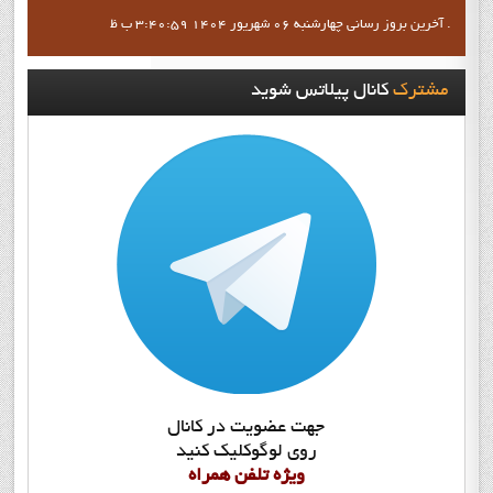
آخرين بروز رساني چهارشنبه 06 شهریور 1404 3:40:59 ب ظ .
مشترک
کانال پيلاتس شويد
جهت عضويت در کانال
روي لوگوکليک کنيد
ويژه تلفن همراه