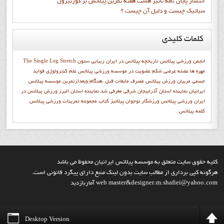
انتشار پايان نامه تاثیر هشت هفته تمرین پیلاتس بر کورتیزول
سیاتیک چیست و دلیل آن چیست ؟
کلمات
کلیدی
انجمن ورزشي پيلاتس
تاریخچه پیلاتس در ایران
زیبایی
ستون
The Single Leg Stretch
مهره ها
عضله عرضی شکم
عضويت در موسسه ورزشي پيلاتس
علم کنترولوژي
فواید
جسمی
مربیان ورزش پیلاتس
مصرف مایعات قبل ،هنگام وبعدازتمرین
موسسه پیلاتس
ایرانیان
نماينده استان آذرابيجان شرقي معرفي شد
نماينده استان البرز
ورزش پیلاتس در
ایران
ورزشي پيلاتس
ورزشکار نوجوان
پيلاتيز
کتاب مجموعه تمرينات ورزشي پيلاتس
کلمه پيلاتس
کليه حقوق سايت متعلق به موسسه پيلاتس ايرانيان محفوظ مي باشد
هرگونه کپي برداري از مطالب سايت بدون لينک منبع داراي پيگرد قانوني است.
web master&designer:m.shafiei@yahoo.com آماربازديد
Desktop Version