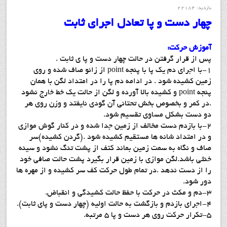
بازدید: 22184
چهار دست و پا تعادل اجراي ثابت
آموزش حركت:
پس از قرار گرفتن در حالت چهار دست و پا ي ثابت .
1-با اجراي دم يك پا با پنجه point از زانو صاف شده و روي
زمين كشيده شود . در ادامه دم پا را در امتداد لگن با همان
پنجه point و كشيده بالا آورده و لگن از حالت يك خط خارج نشود
.در كمر و بخصوص بخش تحتاني آن گودي نايفتد و وزن روي هر
دو دست بشكل مساوي تقسيم شود.
2-با بازدم دست مخالف از زمين جدا شده و در كنار گوش موازي
و در امتداد شانه ها مستقيم كشيده شود .(گردن كشيده)سر
صاف و نگاه به سمت زمين بماند كتف از پشت تنگ نشود و سينه
خنثي باشد.لگن موازي با زمين قرار بگيرد پشت حالت صافي خود
را از دست ندهد .در تمام طول حركت كف سر كشيده و از مهره ها
دور شود.
3-دم و مكث در حركت با حفظ حالت كشيدگي و انقباض.
4-اجراي بازدم و بازگشت به حالت اوليه (چهار دست و پاي ثابت).
5-تكرار حركت روي هر دست و پا 5 مرتبه.