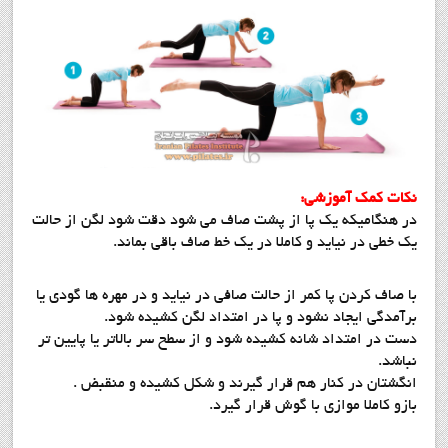
نكات كمك آموزشي:
در هنگاميكه يك پا از پشت صاف مي شود دقت شود لگن از حالت
يك خطي در نيايد و كاملا در يك خط صاف باقي بماند.
با صاف كردن پا كمر از حالت صافي در نيايد و در مهره ها گودي يا
برآمدگي ايجاد نشود و پا در امتداد لگن كشيده شود.
دست در امتداد شانه كشيده شود و از سطح سر بالاتر يا پايين تر
نباشد.
انگشتان در كنار هم قرار گيرند و شكل كشيده و منقبض .
بازو كاملا موازي با گوش قرار گيرد.