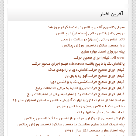
آخرین
اخبار
معرفی کلاسهای آنلاین پیلاتس در اینستاگرام بروز شد
بررسی دلیل تنفس جانبی (سینه ای) در پیلاتس
تاثیر تنفس جانبی (عمیق) درسلامت و زیبایی
دوازدهمين سالگرد تاسيس ورزش پيلاتس
پيام نوروزي استاد بهاره عطري
فيلم اجراي صحيح حرکت roll over
فيلم اجراي صحيح حركت crisscross يا كشش تك پا با پيچ بالاتنه
فيلم اجراي صحيح حرکت كشش دوپا با زانوهاي صاف
فيلم اجراي صحيح حرکت گهواره با پاي باز
فيلم اجراي صحيح حرکت کشش تک پا و کشش دوپا
فيلم اجراي صحيح حرکت تيزرو اشاره به برخي اشتباهات رايج
فيلم اجراي صحيح حرکت هاندرد و اشاره به برخي از اشتباهات رايج
مراسم اهدای مدارک فنون و مهارت آموزش پیلاتس - استان اصفهان سال 96
پیلاتس مت یا پیلاتس زمینی، و پیلاتس ریفورمر
ايجاد مطلب در ديگر بخشها برا ک
گزارش تصويري از برگزاري مراسم يازدهمين سالگرد تاسيس پيلاتس
پيام تبريک استاد عطري بمناسبت يازدهمين سالگرد تاسيس ورزش پيلاتس
پيام استاد عطري بمناسب آغاز سال 1396