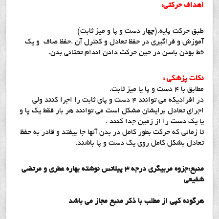
اهداف حركتي:
طبق حركت پايه.(چهار دست و پا و ميز ثابت)
آموزش و فراگيري در حفظ تعادل و كنترل آن .حفظ صاف و يك
خط بودن باسن در حين حركت دادن اندام تحتاني بدن.
نكات پزشكي :
مطابق با 4 دست و پا يا ميز ثابت.
در افراديكه مي توانند 4 دست و پاي ثابت را اجرا كنند ولي
اجراي تعادل برايشان مشكل است مي توانند هر بار فقط يك پا و
يا يك دست را از زمين جدا كنند .
تا زماني كه حركت بطور كامل در بدن آنها جا بيفتد و قادر به حفظ
تعادل بشكل كامل روي يك دست و پا باشند.
منبع:جزوه مربيگري درجه 3 پيلاتس نوشته بهاره عطري و مرتضي
شفيعي
هرگونه کپي از مطلب با ذکر منبع مجاز مي باشد