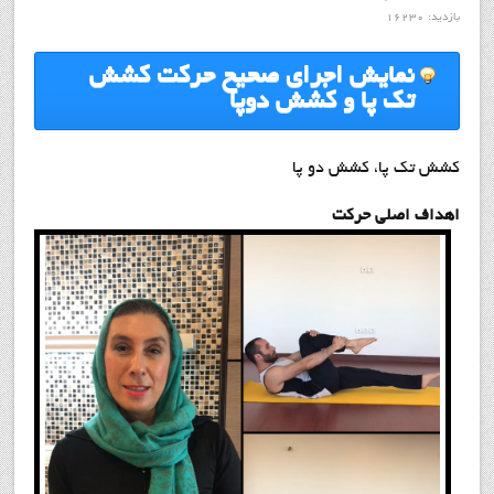
بازدید: 16230
نمايش اجراي صحيح حرکت کشش
تک پا و کشش دوپا
كشش تك پا، كشش دو پا
اهداف اصلي حركت