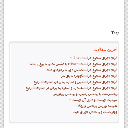
Tags:
آخرین مقالات
فيلم اجراي صحيح حرکت roll over
فيلم اجراي صحيح حركت crisscross يا كشش تك پا با پيچ بالاتنه
فيلم اجراي صحيح حرکت كشش دوپا با زانوهاي صاف
فيلم اجراي صحيح حرکت گهواره با پاي باز
فيلم اجراي صحيح حرکت تيزرو اشاره به برخي اشتباهات رايج
فيلم اجراي صحيح حرکت هاندرد و اشاره به برخي از اشتباهات رايج
پیلاتس مت یا پیلاتس زمینی، و پیلاتس ریفورمر
سیاتیک چیست و دلیل آن چیست ؟
مقايسه ورزش پيلاتس و يوگا
چهار دست و پا تعادل اجراي ثابت