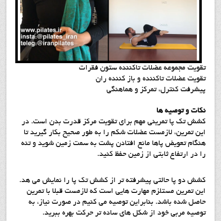
تقويت مجموعه عضلات تاكننده ستون فقرات
تقويت عضلات تاكننده و باز كننده ران
پيشرفت كنترل، تمركز و هماهنگي
نكات و توصيه ها
كشش تك پا تمريني مهم براي تقويت مركز قدرت بدن است. در
اين تمرين، لازمست عضلات شكم را به طور صحيح بكار گيريد تا
هنگام تعويض پاها مانع افتادن پشت به سمت زمين شويد و تنه
را در ارتفاع ثابتي از زمين حفظ كنيد.
كشش دو پا حالتي پيشرفته تر از كشش تك پا را نمايش مي هد.
اين تمرين مستلزم مهارت هايي است كه لازمست قبلا با تمرين
حاصل شده باشد. بنابراين توصيه مي كنيم در صورت نياز، به
توصيه مربي خود از شكل هاي ساده تر حركت بهره ببريد.