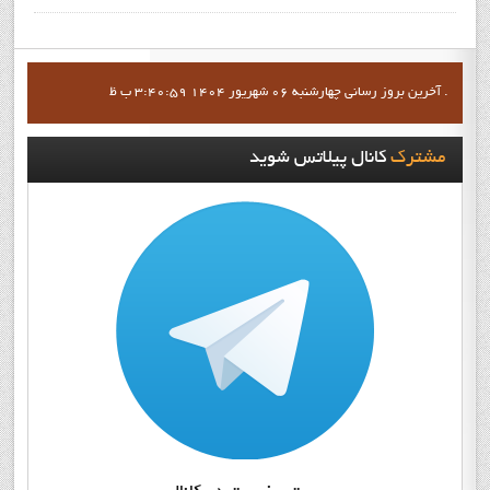
آخرين بروز رساني چهارشنبه 06 شهریور 1404 3:40:59 ب ظ .
مشترک
کانال پيلاتس شويد