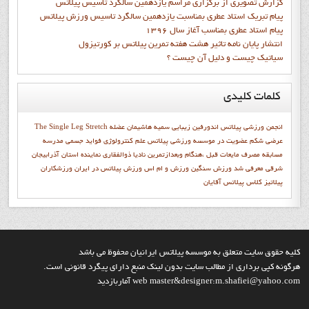
گزارش تصويري از برگزاري مراسم يازدهمين سالگرد تاسيس پيلاتس
پيام تبريک استاد عطري بمناسبت يازدهمين سالگرد تاسيس ورزش پيلاتس
پيام استاد عطري بمناسب آغاز سال 1396
انتشار پايان نامه تاثیر هشت هفته تمرین پیلاتس بر کورتیزول
سیاتیک چیست و دلیل آن چیست ؟
کلمات
کلیدی
انجمن ورزشي پيلاتس
اندورفین
زیبایی
سميه هاشيمان
عضله
The Single Leg Stretch
عرضی شکم
عضويت در موسسه ورزشي پيلاتس
علم کنترولوژي
فواید جسمی
مدرسه
مسابقه
مصرف مایعات قبل ،هنگام وبعدازتمرین
ناديا ذوالفقاري
نماينده استان آذرابيجان
شرقي معرفي شد
ورزش سنگین
ورزش و ام اس
ورزش پیلاتس در ایران
ورزشکاران
پيلاتيز
کلاس پیلاتس آقایان
کليه حقوق سايت متعلق به موسسه پيلاتس ايرانيان محفوظ مي باشد
هرگونه کپي برداري از مطالب سايت بدون لينک منبع داراي پيگرد قانوني است.
web master&designer:m.shafiei@yahoo.com آماربازديد