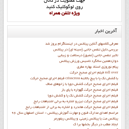
جهت عضويت در کانال
روي لوگوکليک کنيد
ويژه تلفن همراه
آخرین
اخبار
معرفی کلاسهای آنلاین پیلاتس در اینستاگرام بروز شد
بررسی دلیل تنفس جانبی (سینه ای) در پیلاتس
تاثیر تنفس جانبی (عمیق) درسلامت و زیبایی
دوازدهمين سالگرد تاسيس ورزش پيلاتس
پيام نوروزي استاد بهاره عطري
فيلم اجراي صحيح حرکت roll over
فيلم اجراي صحيح حركت crisscross يا كشش تك پا با پيچ بالاتنه
فيلم اجراي صحيح حرکت كشش دوپا با زانوهاي صاف
فيلم اجراي صحيح حرکت گهواره با پاي باز
فيلم اجراي صحيح حرکت کشش تک پا و کشش دوپا
فيلم اجراي صحيح حرکت تيزرو اشاره به برخي اشتباهات رايج
فيلم اجراي صحيح حرکت هاندرد و اشاره به برخي از اشتباهات رايج
مراسم اهدای مدارک فنون و مهارت آموزش پیلاتس - استان اصفهان سال 96
پیلاتس مت یا پیلاتس زمینی، و پیلاتس ریفورمر
ايجاد مطلب در ديگر بخشها برا ک