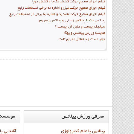
فيلم اجراي صحيح حرکت کشش تک پا و کشش دوپا
فيلم اجراي صحيح حرکت تيزرو اشاره به برخي اشتباهات رايج
فيلم اجراي صحيح حرکت هاندرد و اشاره به برخي از اشتباهات رايج
پیلاتس مت یا پیلاتس زمینی، و پیلاتس ریفورمر
سیاتیک چیست و دلیل آن چیست ؟
مقايسه ورزش پيلاتس و يوگا
چهار دست و پا تعادل اجراي ثابت
معرفي
ورزش پيلاتس
موسسه
پيلاتس يا علم کنترولوژي
آشنايي با