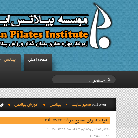
صفحه اصلي
پيلاتس
فيلم اجراي صحيح حرکت roll over
مسیر سایت
پيلاتس
آموزش پيلاتس
فيلم اجراي صحيح حرکت roll over
منتشر شده در یکشنبه, 27 اسفند 1396 11:25
بازدید: 20758