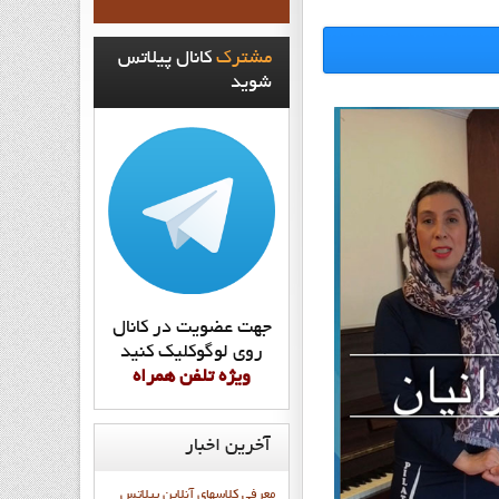
مشترک
کانال پيلاتس
شويد
جهت عضويت در کانال
روي لوگوکليک کنيد
ويژه تلفن همراه
آخرین
اخبار
معرفی کلاسهای آنلاین پیلاتس