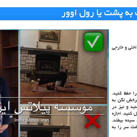
ه پشت يا رول اوور
اخلي و خارجي
ا حفظ کنید.
چرخش لگن به
يد و نيز در
 كنيد. اجازه
 سینه بیفتد.
شت سر را به