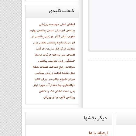
کلمات
کلیدی
اعضاي اصلي موسسه ورزشي
پيلاتس ايرانيان
انجمن پيلاتس
بهاره
عطري بنيان گذار ورزش پيلاتس در
ايران
تاريخچه پيلاتس
تعادل وزن
تقويت مركز قدرت بدن
حرکات
اصلاحی سر به جلو
حرکات ماساژ
خستگی
روش تمرینی پیلاتس
سوالات رايج
شناخت عضلات شکم
عمل عضله
فوايد ورزش پيلاتس
میزان شیوع چاقی در ایران
نادیا
ذوالفقاری
چه مقدارآب مورد نیاز
بدن است
کشش تک پا
کلاس
پيلاتس
کمر درد و ورزش
ديگر
بخشها
ارتباط با ما