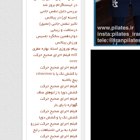
در اینستاگرام بروز شد
بررسی دلیل تنفس جانبی
(سینه ای) در پیلاتس
تاثیر تنفس جانبی (عمیق)
درسلامت و زیبایی
دوازدهمين سالگرد تاسيس
ورزش پيلاتس
پيام نوروزي استاد بهاره عطري
فيلم اجراي صحيح حرکت roll
over
فيلم اجراي صحيح حركت
crisscross يا كشش تك پا با
پيچ بالاتنه
فيلم اجراي صحيح حرکت
كشش دوپا با زانوهاي صاف
فيلم اجراي صحيح حرکت
گهواره با پاي باز
فيلم اجراي صحيح حرکت
کشش تک پا و کشش دوپا
فيلم اجراي صحيح حرکت تيزرو
اشاره به برخي اشتباهات رايج
فيلم اجراي صحيح حرکت