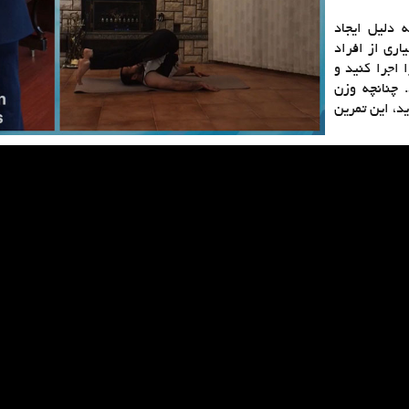
 دليل ايجاد
ري از افراد
 اجرا كنيد و
 چنانچه وزن
ید، این تمرین