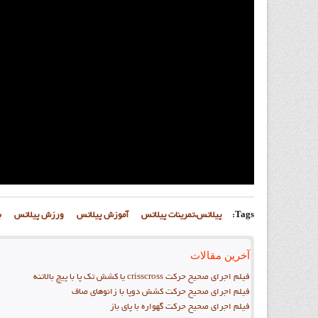
Tags:
پيلاتس،تمرينات پيلاتس
آموزش پيلاتس
ورزش پيلاتس
ب
آخرین مقالات
فيلم اجراي صحيح حركت crisscross يا كشش تك پا با پيچ بالاتنه
فيلم اجراي صحيح حرکت كشش دوپا با زانوهاي صاف
فيلم اجراي صحيح حرکت گهواره با پاي باز