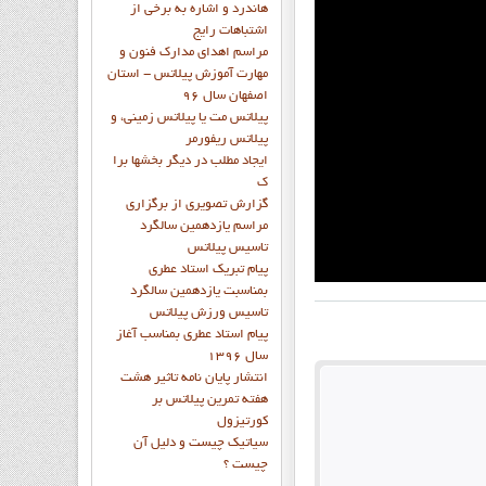
هاندرد و اشاره به برخي از
اشتباهات رايج
مراسم اهدای مدارک فنون و
مهارت آموزش پیلاتس - استان
اصفهان سال 96
پیلاتس مت یا پیلاتس زمینی، و
پیلاتس ریفورمر
ايجاد مطلب در ديگر بخشها برا
ک
گزارش تصويري از برگزاري
مراسم يازدهمين سالگرد
تاسيس پيلاتس
پيام تبريک استاد عطري
بمناسبت يازدهمين سالگرد
تاسيس ورزش پيلاتس
پيام استاد عطري بمناسب آغاز
سال 1396
انتشار پايان نامه تاثیر هشت
هفته تمرین پیلاتس بر
کورتیزول
سیاتیک چیست و دلیل آن
چیست ؟