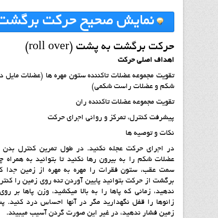
نمايش صحيح حركت برگشت ب
حركت برگشت به پشت (roll over)
اهداف اصلي حركت
تقويت مجموعه عضلات تاكننده ستون مهره ها (عضلات مايل د
شكم و عضلات راست شكمي)
تقويت مجموعه عضلات تاكننده ران
پيشرفت كنترل، تمركز و رواني اجراي حركت
نكات و توصيه ها
در اجرای حرکت عجله نکنید. در طول تمرین کنترل بدن ر
عضلات شکم را به بیرون رها نکنید تا بتوانيد به همراه 
سمت عقب، ستون فقرات را مهره به مهره از زمين جدا كن
برگشت از حركت بتوانيد پايين آوردن تنه روي زمين را كنترل
ندهید، زمانی که پاها را به بالا میکشید، وزن پاها بر روی
زانوها را قفل نگهدارید مگر در آنها احساس درد کنید. پ
زمین فشار ندهید، در غیر این صورت گردن آسیب میبیند.