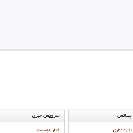
پيلاتس
سرويس
خبري
 بهاره عطري
اخبار موسسه