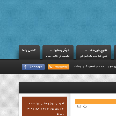
نتايج دوره ها
ديگر بخشها
تماس با ما
نتايج کليه دوره هاي آموزشي
فيلم،معرفي کتاب و غيره
Friday 7 August 2026
آخرين بروز رساني چهارشنبه
06 شهریور 1404 3:40:59
ب ظ .