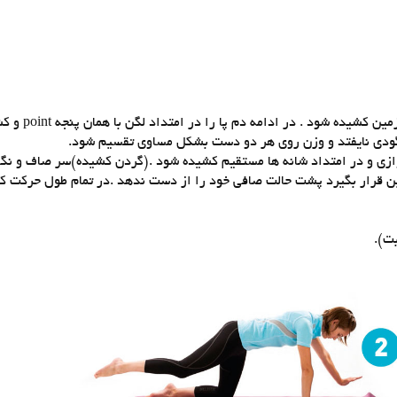
1-با اجراي دم يك پا با پ
ودي نايفتد و وزن روي هر دو دست بشكل مساوي تقسيم شود.
وازي و در امتداد شانه ها مستقيم كشيده شود .(گردن كشيده)سر صاف و نگا
ن قرار بگيرد پشت حالت صافي خود را از دست ندهد .در تمام طول حركت كف