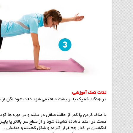
نكات كمك آموزشي:
در هنگاميكه يك پا از پشت صاف مي شود دقت شود لگن از حال
با صاف كردن پا كمر از حالت صافي در نيايد و در مهره ها گود
دست در امتداد شانه كشيده شود و از سطح سر بالاتر يا پايين
انگشتان در كنار هم قرار گيرند و شكل كشيده و منقبض .