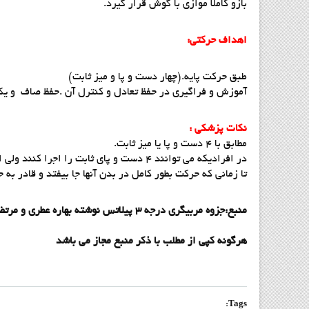
بازو كاملا موازي با گوش قرار گيرد.
اهداف حركتي:
طبق حركت پايه.(چهار دست و پا و ميز ثابت)
آموزش و فراگيري در حفظ تعادل و كنترل آن .حفظ صاف و يك
نكات پزشكي :
مطابق با 4 دست و پا يا ميز ثابت.
در افراديكه مي توانند 4 دست و پاي ثابت را اجرا كنند ولي اجراي تعادل برايشان مشكل است مي توانند هر بار فقط يك پا و يا يك دست را از زمين جدا كنند .
تا زماني كه حركت بطور كامل در بدن آنها جا بيفتد و قادر 
منبع:جزوه مربيگري درجه 3 پيلاتس نوشته بهاره عطري و مرتضي شفيعي
هرگونه کپي از مطلب با ذکر منبع مجاز مي باشد
Tags: