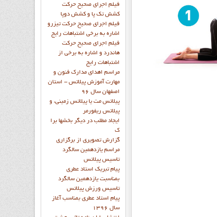
فيلم اجراي صحيح حرکت
کشش تک پا و کشش دوپا
فيلم اجراي صحيح حرکت تيزرو
اشاره به برخي اشتباهات رايج
فيلم اجراي صحيح حرکت
هاندرد و اشاره به برخي از
اشتباهات رايج
مراسم اهدای مدارک فنون و
مهارت آموزش پیلاتس - استان
اصفهان سال 96
پیلاتس مت یا پیلاتس زمینی، و
پیلاتس ریفورمر
ايجاد مطلب در ديگر بخشها برا
ک
گزارش تصويري از برگزاري
مراسم يازدهمين سالگرد
تاسيس پيلاتس
پيام تبريک استاد عطري
بمناسبت يازدهمين سالگرد
تاسيس ورزش پيلاتس
پيام استاد عطري بمناسب آغاز
سال 1396