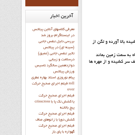
آخرین
اخبار
معرفی کلاسهای آنلاین پیلاتس
در اینستاگرام بروز شد
نجه point از زانو صاف شده و روي زمين كشيده شود . در ادامه دم پا را در امتداد لگن با همان پنجه point و كشيده بالا آورده و لگن از
بررسی دلیل تنفس جانبی
(سینه ای) در پیلاتس
تاثیر تنفس جانبی (عمیق)
ه به سمت زمين بماند
درسلامت و زیبایی
 سر كشيده و از مهره ها
دوازدهمين سالگرد تاسيس
ورزش پيلاتس
پيام نوروزي استاد بهاره عطري
فيلم اجراي صحيح حرکت roll
over
فيلم اجراي صحيح حركت
crisscross يا كشش تك پا با
پيچ بالاتنه
فيلم اجراي صحيح حرکت
كشش دوپا با زانوهاي صاف
فيلم اجراي صحيح حرکت
گهواره با پاي باز