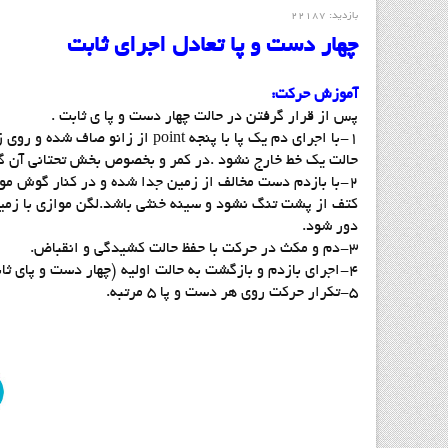
بازدید: 22187
چهار دست و پا تعادل اجراي ثابت
آموزش حركت:
پس از قرار گرفتن در حالت چهار دست و پا ي ثابت .
حالت يك خط خارج نشود .در كمر و بخصوص بخش تحتاني آن گ
2-با بازدم دست مخالف از زمين جدا شده و در كنار گوش م
كتف از پشت تنگ نشود و سينه خنثي باشد.لگن موازي با زمي
دور شود.
3-دم و مكث در حركت با حفظ حالت كشيدگي و انقباض.
4-اجراي بازدم و بازگشت به حالت اوليه (چهار دست و پاي ثابت).
5-تكرار حركت روي هر دست و پا 5 مرتبه.