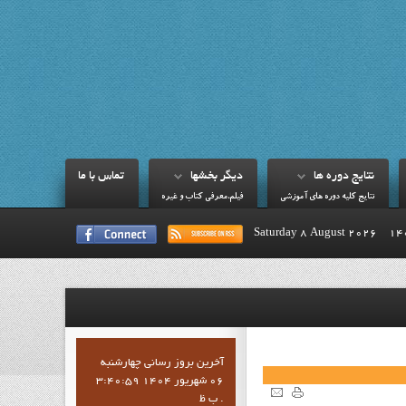
نتايج دوره ها
ديگر بخشها
تماس با ما
نتايج کليه دوره هاي آموزشي
فيلم،معرفي کتاب و غيره
Saturday 8 August 2026
آخرين بروز رساني چهارشنبه
06 شهریور 1404 3:40:59
ب ظ .