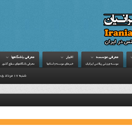
معرفي موسسه
اخبار
معرفي باشگاهها
موسسه ورزشي پيلاتس ايرانيان
خبرهاي موسسه و استانها
معرفي باشگاههاي سطح کشور
شنبه 17 مرداد 1405