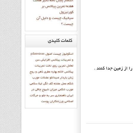
انتشار پايان نامه تاثیر هشت
هفته تمرین پیلاتس بر
کورتیزول
سیاتیک چیست و دلیل آن
چیست ؟
کلمات
کلیدی
اسکولیوز چیست
اصول
pilatesiran
و تمرينات پيلاتس
افزایش سن
تعادل
تمرين روي تخت
تمرينات
پيلاتس
خانم بهاره عطري
ذهن و روح
زنان باردار
صیدانلو
عضلات مورب
شکم
عمل عضله
كف لگن
ليلا سلامي
مورب شکمی
میزان شیوع چاقی در
ایران
ناهنجاری سر به جلو و حرکات
اصلاحی
ورزشكاران
پوست