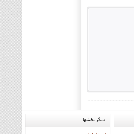
ديگر
بخشها