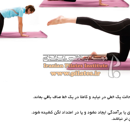
ت يك خطي در نيايد و كاملا در يك خط صاف باقي بماند.
ي يا برآمدگي ايجاد نشود و پا در امتداد لگن كشيده شود.
 تر نباشد.