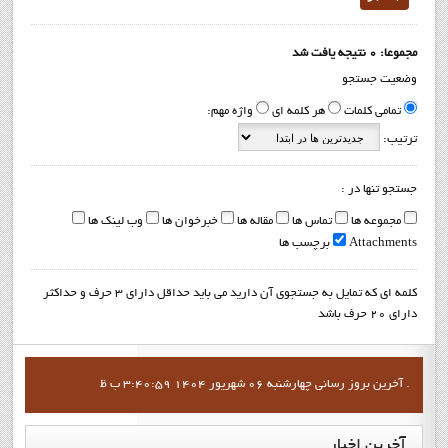
مجموعا: 0 نتیجه یافت شد
وضعیت جستجو
تمامی کلمات
هر کلمه ای
واژه مهم:
ترتیب:
جستجو تنها در :
مجموعه ها
تماس ها
مقاله ها
خبرخوان ها
وب لینک ها
Attachments
برچسب ها
کلمه ای که تمایل به جستجوی آن دارید می باید حداقل دارای 3 حرف و حداکثر
دارای 20 حرف باشد
آخرين بروز رساني چهارشنبه 06 شهریور 1404 3:40:59 ب ظ .
آخرین
اخبار