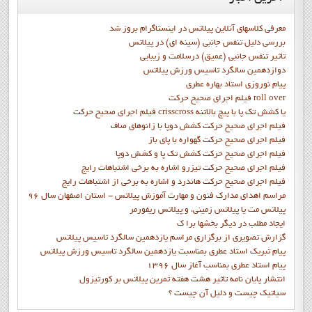
معرفی کلاسهای آنلاین پیلاتس در اینستاگرام بروز شد
بررسی دلیل تنفس جانبی (سینه ای) در پیلاتس
تاثیر تنفس جانبی (عمیق) درسلامت و زیبایی
دوازدهمين سالگرد تاسيس ورزش پيلاتس
پيام نوروزي استاد بهاره عطري
فيلم اجراي صحيح حرکت roll over
فيلم اجراي صحيح حركت crisscross يا كشش تك پا با پيچ بالاتنه
فيلم اجراي صحيح حرکت كشش دوپا با زانوهاي صاف
فيلم اجراي صحيح حرکت گهواره با پاي باز
فيلم اجراي صحيح حرکت کشش تک پا و کشش دوپا
فيلم اجراي صحيح حرکت تيزرو اشاره به برخي اشتباهات رايج
فيلم اجراي صحيح حرکت هاندرد و اشاره به برخي از اشتباهات رايج
مراسم اهدای مدارک فنون و مهارت آموزش پیلاتس - استان اصفهان سال 96
پیلاتس مت یا پیلاتس زمینی، و پیلاتس ریفورمر
ايجاد مطلب در ديگر بخشها برا ک
گزارش تصويري از برگزاري مراسم يازدهمين سالگرد تاسيس پيلاتس
پيام تبريک استاد عطري بمناسبت يازدهمين سالگرد تاسيس ورزش پيلاتس
پيام استاد عطري بمناسب آغاز سال 1396
انتشار پايان نامه تاثیر هشت هفته تمرین پیلاتس بر کورتیزول
سیاتیک چیست و دلیل آن چیست ؟