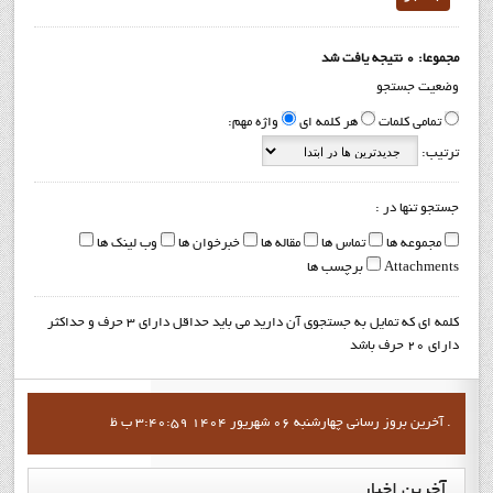
مجموعا: 0 نتیجه یافت شد
وضعیت جستجو
تمامی کلمات
هر کلمه ای
واژه مهم:
ترتیب:
جستجو تنها در :
مجموعه ها
تماس ها
مقاله ها
خبرخوان ها
وب لینک ها
Attachments
برچسب ها
کلمه ای که تمایل به جستجوی آن دارید می باید حداقل دارای 3 حرف و حداکثر
دارای 20 حرف باشد
آخرين بروز رساني چهارشنبه 06 شهریور 1404 3:40:59 ب ظ .
آخرین
اخبار