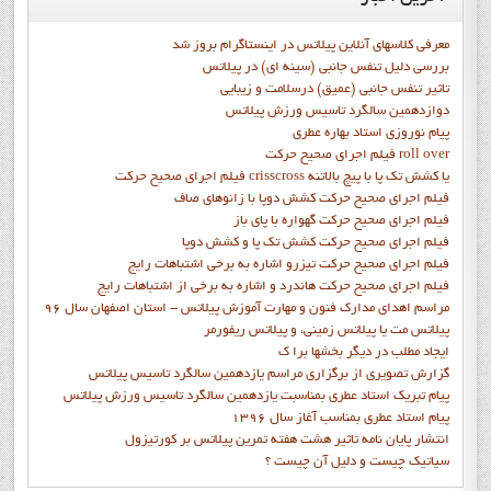
معرفی کلاسهای آنلاین پیلاتس در اینستاگرام بروز شد
بررسی دلیل تنفس جانبی (سینه ای) در پیلاتس
تاثیر تنفس جانبی (عمیق) درسلامت و زیبایی
دوازدهمين سالگرد تاسيس ورزش پيلاتس
پيام نوروزي استاد بهاره عطري
فيلم اجراي صحيح حرکت roll over
فيلم اجراي صحيح حركت crisscross يا كشش تك پا با پيچ بالاتنه
فيلم اجراي صحيح حرکت كشش دوپا با زانوهاي صاف
فيلم اجراي صحيح حرکت گهواره با پاي باز
فيلم اجراي صحيح حرکت کشش تک پا و کشش دوپا
فيلم اجراي صحيح حرکت تيزرو اشاره به برخي اشتباهات رايج
فيلم اجراي صحيح حرکت هاندرد و اشاره به برخي از اشتباهات رايج
مراسم اهدای مدارک فنون و مهارت آموزش پیلاتس - استان اصفهان سال 96
پیلاتس مت یا پیلاتس زمینی، و پیلاتس ریفورمر
ايجاد مطلب در ديگر بخشها برا ک
گزارش تصويري از برگزاري مراسم يازدهمين سالگرد تاسيس پيلاتس
پيام تبريک استاد عطري بمناسبت يازدهمين سالگرد تاسيس ورزش پيلاتس
پيام استاد عطري بمناسب آغاز سال 1396
انتشار پايان نامه تاثیر هشت هفته تمرین پیلاتس بر کورتیزول
سیاتیک چیست و دلیل آن چیست ؟