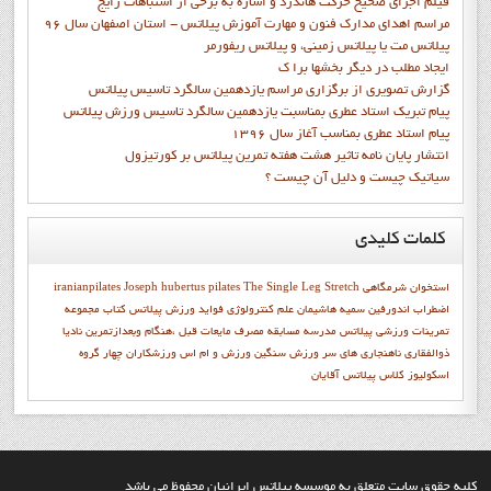
فيلم اجراي صحيح حرکت هاندرد و اشاره به برخي از اشتباهات رايج
مراسم اهدای مدارک فنون و مهارت آموزش پیلاتس - استان اصفهان سال 96
پیلاتس مت یا پیلاتس زمینی، و پیلاتس ریفورمر
ايجاد مطلب در ديگر بخشها برا ک
گزارش تصويري از برگزاري مراسم يازدهمين سالگرد تاسيس پيلاتس
پيام تبريک استاد عطري بمناسبت يازدهمين سالگرد تاسيس ورزش پيلاتس
پيام استاد عطري بمناسب آغاز سال 1396
انتشار پايان نامه تاثیر هشت هفته تمرین پیلاتس بر کورتیزول
سیاتیک چیست و دلیل آن چیست ؟
کلمات
کلیدی
استخوان شرمگاهي
The Single Leg Stretch
Joseph hubertus pilates
iranianpilates
اضطراب
اندورفین
سميه هاشيمان
علم کنترولوژي
فواید ورزش پیلاتس
كتاب مجموعه
تمرينات ورزشي پيلاتس
مدرسه
مسابقه
مصرف مایعات قبل ،هنگام وبعدازتمرین
ناديا
ذوالفقاري
ناهنجاری های سر
ورزش سنگین
ورزش و ام اس
ورزشکاران
چهار گروه
اسکولیوز
کلاس پیلاتس آقایان
کليه حقوق سايت متعلق به موسسه پيلاتس ايرانيان محفوظ مي باشد