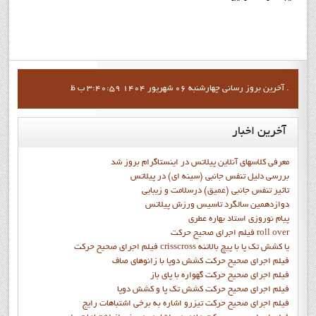
آخرين بروز رساني چهارشنبه 06 شهریور 1404 3:40:59 ب ظ .
آخرین
اخبار
معرفی کلاسهای آنلاین پیلاتس در اینستاگرام بروز شد
بررسی دلیل تنفس جانبی (سینه ای) در پیلاتس
تاثیر تنفس جانبی (عمیق) درسلامت و زیبایی
دوازدهمين سالگرد تاسيس ورزش پيلاتس
پيام نوروزي استاد بهاره عطري
فيلم اجراي صحيح حرکت roll over
فيلم اجراي صحيح حركت crisscross يا كشش تك پا با پيچ بالاتنه
فيلم اجراي صحيح حرکت كشش دوپا با زانوهاي صاف
فيلم اجراي صحيح حرکت گهواره با پاي باز
فيلم اجراي صحيح حرکت کشش تک پا و کشش دوپا
فيلم اجراي صحيح حرکت تيزرو اشاره به برخي اشتباهات رايج