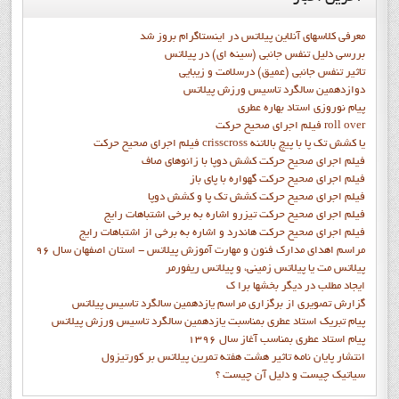
معرفی کلاسهای آنلاین پیلاتس در اینستاگرام بروز شد
بررسی دلیل تنفس جانبی (سینه ای) در پیلاتس
تاثیر تنفس جانبی (عمیق) درسلامت و زیبایی
دوازدهمين سالگرد تاسيس ورزش پيلاتس
پيام نوروزي استاد بهاره عطري
فيلم اجراي صحيح حرکت roll over
فيلم اجراي صحيح حركت crisscross يا كشش تك پا با پيچ بالاتنه
فيلم اجراي صحيح حرکت كشش دوپا با زانوهاي صاف
فيلم اجراي صحيح حرکت گهواره با پاي باز
فيلم اجراي صحيح حرکت کشش تک پا و کشش دوپا
فيلم اجراي صحيح حرکت تيزرو اشاره به برخي اشتباهات رايج
فيلم اجراي صحيح حرکت هاندرد و اشاره به برخي از اشتباهات رايج
مراسم اهدای مدارک فنون و مهارت آموزش پیلاتس - استان اصفهان سال 96
پیلاتس مت یا پیلاتس زمینی، و پیلاتس ریفورمر
ايجاد مطلب در ديگر بخشها برا ک
گزارش تصويري از برگزاري مراسم يازدهمين سالگرد تاسيس پيلاتس
پيام تبريک استاد عطري بمناسبت يازدهمين سالگرد تاسيس ورزش پيلاتس
پيام استاد عطري بمناسب آغاز سال 1396
انتشار پايان نامه تاثیر هشت هفته تمرین پیلاتس بر کورتیزول
سیاتیک چیست و دلیل آن چیست ؟