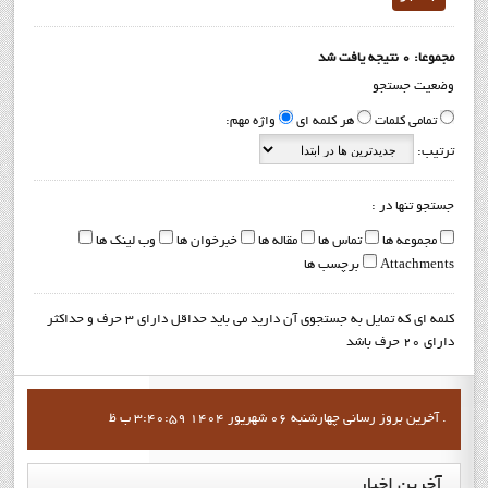
مجموعا: 0 نتیجه یافت شد
وضعیت جستجو
تمامی کلمات
هر کلمه ای
واژه مهم:
ترتیب:
جستجو تنها در :
مجموعه ها
تماس ها
مقاله ها
خبرخوان ها
وب لینک ها
Attachments
برچسب ها
کلمه ای که تمایل به جستجوی آن دارید می باید حداقل دارای 3 حرف و حداکثر
دارای 20 حرف باشد
آخرين بروز رساني چهارشنبه 06 شهریور 1404 3:40:59 ب ظ .
آخرین
اخبار