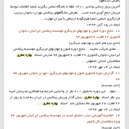
(معرفي باشگاهها)
آخرين بروز رساني 25تیر 1401 لطفا با باشگاه تماس بگیرید ضمنا اطلاعات توسط
مربیان جمع آوری شده است معرفي باشگاههاي پيلاتس تهران-بانوان ترتیب
قرارگیری اسامی اعضا هیچگونه ارتباطی با میزان مهارت ...
ایجاد در 05 آبان 1394
10.
نتايج دوره فنون و مهارتهاي مربيگري موسسه پيلاتس ايرانيان-بانوان
کشوري 22 لغايت 26شهريور94
(نتايج دوره هاي فنون و مهارتهاي مربيگري)
... بعدي شرکت نماييد . نتايج دوره فنون و مهارتهاي مربيگري موسسه پيلاتس
ايرانيان-بانوان کشوري 22 لغايت 26شهريور94 مدرس:استاد
بهاره عطري
متقاضيان استان اصفهان ...
ایجاد در 04 مهر 1394
11.
گزارش دوره کشوري فنون و مهارتهاي مربيگري -تهران بانوان شهريور ماه
94
(اخبار موسسه)
... نمود. اين دوره باحضور 201 نفر از واجدين شرايط وبا همکاري مدرسان خبره
زير نظر استاد
بهاره عطري
بنيان گذار ورزش پيلاتس در ايران به مدت 5 روز از
22 لغايت 26 شهريور ماه تشکيل شد. استاد
بهاره عطري
...
ایجاد در 04 مهر 1394
12.
اطلاعيه آموزشي جذب اعضاي جديد در موسسه پيلاتس ايرانيان شهريور 94
ويژه متقاضيان کل کشور
(اخبار موسسه)