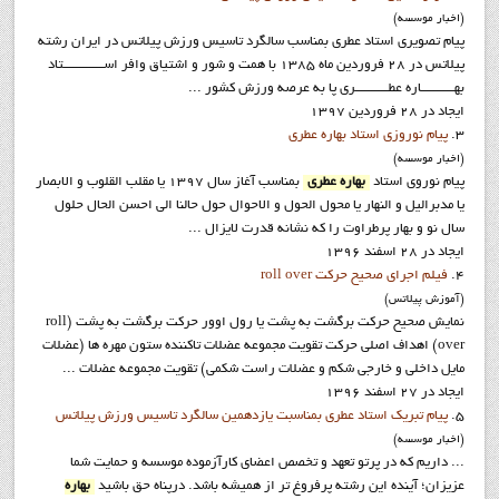
(اخبار موسسه)
پيام تصويري استاد عطري بمناسب سالگرد تاسيس ورزش پيلاتس در ايران رشته
پيلاتس در ٢٨ فروردين ماه ١٣٨٥ با همت و شور و اشتیاق وافر اســــــــــــتاد
بهــــــــــاره عطــــــــــري پا به عرصه ورزش كشور ...
ایجاد در 28 فروردين 1397
3.
پيام نوروزي استاد بهاره عطري
(اخبار موسسه)
پيام نوروي استاد
بهاره عطري
بمناسب آغاز سال 1397 يا مقلب القلوب و الابصار
یا مدبرالیل و النهار یا محول الحول و الاحوال حول حالنا الی احسن الحال حلول
سال نو و بهار پرطراوت را که نشانه قدرت لایزال ...
ایجاد در 28 اسفند 1396
4.
فيلم اجراي صحيح حرکت roll over
(آموزش پيلاتس)
نمايش صحيح حركت برگشت به پشت يا رول اوور حركت برگشت به پشت (roll
over) اهداف اصلي حركت تقويت مجموعه عضلات تاكننده ستون مهره ها (عضلات
مايل داخلي و خارجي شكم و عضلات راست شكمي) تقويت مجموعه عضلات ...
ایجاد در 27 اسفند 1396
5.
پيام تبريک استاد عطري بمناسبت يازدهمين سالگرد تاسيس ورزش پيلاتس
(اخبار موسسه)
... داريم كه در پرتو تعهد و تخصص اعضاي كارآزموده موسسه و حمايت شما
عزيزان؛ آينده اين رشته پرفروغ تر از هميشه باشد. درپناه حق باشيد
بهاره