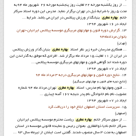
... از روز يکشنبه مورخه 22 لغايت روز پنجشنبه مورخه 26 شهريور ماه 94به
مدت 5 روز با شرايط ذيل در تهران برگزار نمايد. مدرس اين دوره استاد سرکار
خانم
بهاره عطري
بنيانگذار ورزش پيلاتس در ايران مي باشد. شرايط ...
ایجاد در 16 شهریور 1394
13.
گزارش دوره فنون و مهارتهاي مربيگري موسسه پيلاتس ايرانيان-تهران
بانوان مردادماه94
(تهران)
... همکاري مدرسان خبره زير نظر استاد
بهاره عطري
بنيان گذار ورزش پيلاتس
در ايران از 11 لغايت 15 مرداد ماه برگزار شد. افرادي که موفق به گذراندن اين
دوره شده اند گواهي فنون و مهارتهاي مربيگري موسسه پيلاتس ...
ایجاد در 07 شهریور 1394
14.
نتايج دوره فنون و مهارتهاي مربيگري درجه 3 مرداد ماه 94
(نتايج دوره هاي فنون و مهارتهاي مربيگري)
... فنون ومهارتها نام مدرس: استاد
بهاره عطري
تهران مرداد ماه 94 شماره
عضويت نام نام خانوادگي نام پدر نتيجه 167 آمنه چيذري ...
ایجاد در 07 شهریور 1394
15.
سرپرست استان اصفهان ابلاغ خود را دريافت کرد
(اصفهان)
... از سوي سرکار خانم
بهاره عطري
رياست محترم موسسه پيلاتس ايرانيان
،سرکار خانم ناديا ذوالفقاري بعنوان رئيس و نماينده قانوني موسسه در استان
اصفهان به مدت 3 سال منصوب شدند. گفتني است ايشان از تيرماه سال 93 ...