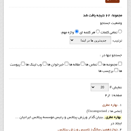
مجموعا: 62 نتیجه یافت شد
وضعیت جستجو
تمامی کلمات
هر کلمه ای
واژه مهم:
ترتیب:
جستجو تنها در :
مجموعه ها
تماس ها
مقاله ها
خبرخوان ها
وب لینک ها
پیوست
ها
برچسب ها
نمایش #
صفحه1 از4
1.
بهاره عطري
(تماس ها / Uncategorised)
بهاره عطري
, بنيان گذار ورزش پيلاتس و رئيس موسسه پيلاتس ايرانيان ...
ایجاد در
2.
دوازدهمين سالگرد تاسيس ورزش پيلاتس