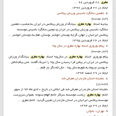
عطري
28 فروردين 96 ...
ایجاد در 27 فروردين 1396
6.
دهمين سالگرد تاسيس ورزش پيلاتس
(اخبار موسسه)
بيانيه استاد
بهاره عطري
بنيانگذار ورزش پيلاتس در ايران به مناسبت دهمين
سالگرد تاسيس ورزش پيلاتس در ايران و دومين سالگرد تاسيس موسسه
پيلاتس ايرانيان ز جهان، گرچه بوستان خوشتر بوستان، هم به دوستان خوشتر ...
ایجاد در 26 فروردين 1395
7.
پيام نوروزي استاد بهاره عطري در سال 95
(اخبار موسسه)
پيام نوروزي استاد
بهاره عطري
در سال95 استاد
بهاره عطري
بنيانگذار ورزش
پيلاتس در ايران در پيامي فرا رسيدن سال 95 را تبريک گفتند. متن پيام شامل
4 پوستر مربوط به تقويم سال 95 : حال که دگر بار قلم ...
ایجاد در 29 اسفند 1394
8.
نماينده استان مازندران معرفي شد
(مازندران)
نماينده استان مازندران معرفي شد طي ابلاغي در تاريخ 20دي ماه 94 از سوي
خانم
بهاره عطري
رياست موسسه، سرکار خانم الهام ستوده بعنوان سرپرست
موسسه پيلاتس ايرانيان در استان مازندران تعيين گرديد. خانم عطری ...
ایجاد در 29 دی 1394
9.
تهران- بانوان