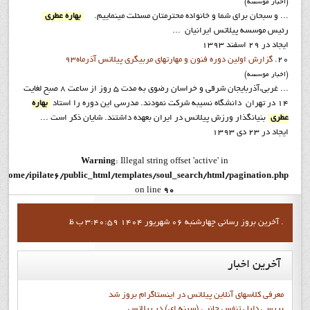
(اخبار موسسه)
... و سبحان برای شما و خانواده محترمتان مسئلت مینماییم.
بهاره عطري
رئيس موسسه پيلاتس ايرانيان ...
ایجاد در 29 اسفند 1393
20.
گزارش اولين دوره فنون و مهارتهاي مربيگري پيلاتس آذرماه93
(اخبار موسسه)
... غربي،آذربايجان شرقي و خراسان رضوي به مدت 5 روز از ساعت 8 صبح لغايت
14 در تهران دانشگاه نسيبه شرکت نمودند. مدرسي اين دوره را استاد
بهاره
عطري
بنيانگذار ورزش پيلاتس در ايران بعهده داشتند. شايان ذکر است ...
ایجاد در 23 دی 1393
Warning
: Illegal string offset 'active' in
/home/ipilate6/public_html/templates/soul_search/html/pagination.php
on line
90
Warning
: Illegal string offset 'active' in
آخرين بروز رساني چهارشنبه 06 شهریور 1404 3:40:59 ب ظ .
/home/ipilate6/public_html/templates/soul_search/html/pagination.php
on line
96
آخرین
اخبار
Warning
: Illegal string offset 'active' in
/home/ipilate6/public_html/templates/soul_search/html/pagination.php
معرفی کلاسهای آنلاین پیلاتس در اینستاگرام بروز شد
on line
90
بررسی دلیل تنفس جانبی (سینه ای) در پیلاتس