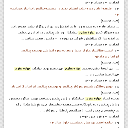
ایجاد در 17 مرداد 1394
16.
اطلاعيه اولين دوره جذب اعضاي جديد در موسسه پيلاتس ايرانيان مردادماه
94
(اخبار موسسه)
... مرداد ماه 94به مدت 5 روز با شرايط ذيل در تهران برگزار نمايد. مدرس اين
دوره سرکار خانم
بهاره عطري
بنيانگذار ورزش پيلاتس در ايران مي باشد.
شرايط و مدارک متقاضيان شركت در دوره : 1- داشتن صحت سلامت ...
ایجاد در 03 مرداد 1394
17.
ليست متقاضيان داراي مجوز ورود به دوره آموزشي موسسه پيلاتس
ايرانيان مرداد94
(اخبار موسسه)
... 51 آتوسا جعفري محمود
بهاره عطري
52 نسيم نويد جهانگير
بهاره عطري
53 آناهيتا صالحي راد ...
ایجاد در 03 مرداد 1394
18.
نهمين سالگرد تاسيس ورزش پيلاتس و موسسه پيلاتس ايرانيان گرامي باد
(اخبار موسسه)
بيانيه استاد
بهاره عطري
بنيانگذار ورزش پيلاتس بمناسب نهمين ساگرد تاسيس
ورزش پيلاتس : به نامِ یگانه هستی‌دهنده حمایت‌های بی‌دریغ شما عزیزان که
سرچشمه‌ی بی‌پایان است از هنگامه‌ی پایه‌گذاری ورزش ...
ایجاد در 27 فروردين 1394
19.
بيانيه استاد بهارعطري بمناسبت حلول سال 94