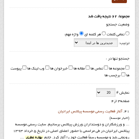
مجموعا: 62 نتیجه یافت شد
وضعیت جستجو
تمامی کلمات
هر کلمه ای
واژه مهم:
ترتیب:
جستجو تنها در :
مجموعه ها
تماس ها
مقاله ها
خبرخوان ها
وب لینک ها
پیوست
ها
برچسب ها
نمایش #
صفحه3 از4
41.
آغاز فعاليت رسمي موسسه پيلاتس ايرانيان
(اخبار موسسه)
... و ورزشکاران و دوستداران ورزش پیلاتس برسانیم. سایت رسمی موسسه
پیلاتس ایرانیان در طي مراسمي با حضور اعضای اصلی در تاريخ 5 خرداد 1393
رونمایی شد و موسسه رسماً فعالیت خود را آغاز کرد. خانم
بهاره عطري
...