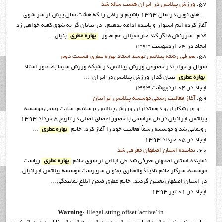
57.
ورزش پيلاتس در ایران هشت ساله شد
... های نوین در سال 1393 باشیم و راهی را که هشت سال پیش از سر شوق
آغاز کرده ایم استوار و پاینده ادامه بدهیم. در بیابان گر به شوق کعبه خواهی زد
قدم سرزنش ها گر کند خار مغیلان غم مخور.
بهاره عطري
بنيان ...
ایجاد در 04 ارديبهشت 1393
58.
معرفي رشته پيلاتس توسط استاد بهاره عطري قسمت دوم
سوال و جواب در خصوص ورزش پيلاتس در شبکه ورزش سيما باحضور استاد
بهاره عطري
بنيان گذار ورزش پيلاتس در ايران ...
ایجاد در 04 ارديبهشت 1393
59.
آغاز فعاليت رسمي موسسه پيلاتس ايرانيان
... و ورزشکاران و دوستداران ورزش پیلاتس برسانیم. سایت رسمی موسسه
پیلاتس ایرانیان در طي مراسمي با حضور اعضای اصلی در تاريخ 5 خرداد 1393
رونمایی شد و موسسه رسماً فعالیت خود را آغاز کرد. خانم
بهاره عطري
...
ایجاد در 05 خرداد 1393
60.
نماينده استان اصفهان معرفي شد
نماينده استان اصفهان معرفي شد طي ابلاغي از سوي خانم
بهاره عطري
رياست
موسسه، سرکار خانم ناديا ذوالفقاري بعنوان سرپرست موسسه پيلاتس ايرانيان
در استان اصفهان تعيين گرديد. خانم عطری ضمن ابلاع نمایندگی ...
ایجاد در 01 تیر 1393
Warning
: Illegal string offset 'active' in