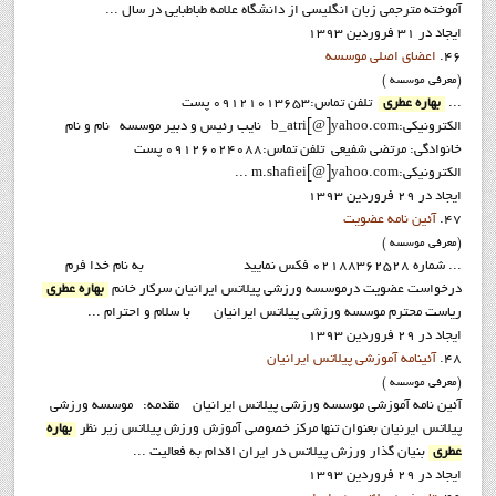
آموخته مترجمی زبان انگلیسی از دانشگاه علامه طباطبایی در سال ...
ایجاد در 31 فروردين 1393
46.
اعضاي اصلي موسسه
(معرفي موسسه )
...
بهاره عطري
تلفن تماس:09121013653 پست
الکترونيکي:b_atri[@]yahoo.com نايب رئيس و دبير موسسه نام و نام
خانوادگي: مرتضي شفيعي تلفن تماس:09126024088 پست
الکترونيکي:m.shafiei[@]yahoo.com ...
ایجاد در 29 فروردين 1393
47.
آئين نامه عضويت
(معرفي موسسه )
... شماره 02188362528 فکس نماييد به نام خدا فرم
درخواست عضويت درموسسه ورزشي پيلاتس ايرانيان سرکار خانم
بهاره عطري
رياست محترم موسسه ورزشي پيلاتس ايرانيان با سلام و احترام ...
ایجاد در 29 فروردين 1393
48.
آئينامه آموزشي پيلاتس ايرانيان
(معرفي موسسه )
آئين نامه آموزشي موسسه ورزشي پيلاتس ايرانيان مقدمه: موسسه ورزشي
پيلاتس ايرنيان بعنوان تنها مرکز خصوصي آموزش ورزش پيلاتس زير نظر
بهاره
عطري
بنيان گذار ورزش پيلاتس در ايران اقدام به فعاليت ...
ایجاد در 29 فروردين 1393