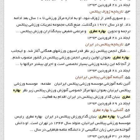
ایجاد در 28 فروردين 1393
53.
تاريخچه ژوزف پيلاتس
... و صبوری کمتر از ژوزف نبود، او به اداره مركز ورزشي تا 10 سال بعد ادامه
داد. او در سال 1977 درگذشت. منبع:کتاب مجموعه تمرينات ورزشي پيلاتس
ترجمه و تدوين
بهاره عطري
و مرتضي شفيعي بنيانگذاران ورزش پيلاتس ...
ایجاد در 28 فروردين 1393
54.
تاريخچه پيلاتس در ايران
... شکل انجمن پيلاتس زير نظر فدراسيون ورزشهاي همگاني آغاز شد. و اينجانب
بهاره عطري
بعنوان اولين رئيس انجمن ورزشي پيلاتس در کشور منصوب شدم.
از آنجا که اين رشته ورزشي بسيار تخصصي است و اجراي بيشتر حرکتها با ...
ایجاد در 28 فروردين 1393
55.
آئينامه آموزشي پيلاتس ايرانيان
آئين نامه آموزشي موسسه ورزشي پيلاتس ايرانيان مقدمه: موسسه ورزشي
پيلاتس ايرنيان بعنوان تنها مرکز خصوصي آموزش ورزش پيلاتس زير نظر
بهاره
عطري
بنيان گذار ورزش پيلاتس در ايران اقدام به فعاليت ...
ایجاد در 29 فروردين 1393
56.
آشنايي با بهاره عطري
آشنايي با
بهاره عطري
بنيان گذارورزش پيلاتس در ايران بهاره عطری رئيس
موسسه ورزشی پیلاتس ایرانیان، متولد سال 1344 در تهران است. او دانش
آموخته مترجمی زبان انگلیسی از دانشگاه علامه طباطبایی در سال ...
ایجاد در 31 فروردين 1393