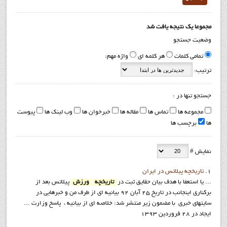
مجموعا یک نتیجه یافت شد
وضعیت جستجو
تمامی کلمات
هر کلمه ای
واژه مهم:
ترتیب:
جستجو تنها در :
مجموعه ها
تماس ها
مقاله ها
خبرخوان ها
وب لینک ها
پیوست
ها
برچسب ها
نمایش #
1.
تاريخچه پيلاتس در ايران
... يا استعفا با هدف بيان حقايق ثبت در
تاريخچه
ورزش
پيلاتس بعد از
برکناري اينجانب در تاريخ 25 آبان 92 بيانيه اي از طرف من و خبرهايي در
سايتهاي خبري با مضمون زير منتشر شد: خلاصه اي از بيانيه ، پاسخ وزارت ...
ایجاد در 28 فروردين 1393