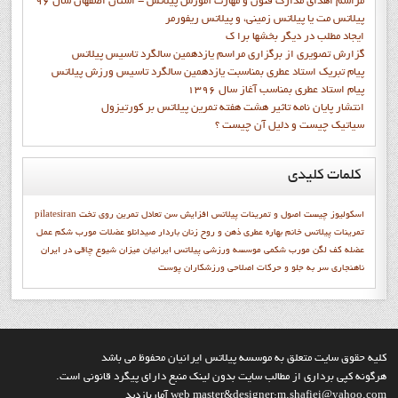
مراسم اهدای مدارک فنون و مهارت آموزش پیلاتس - استان اصفهان سال 96
پیلاتس مت یا پیلاتس زمینی، و پیلاتس ریفورمر
ايجاد مطلب در ديگر بخشها برا ک
گزارش تصويري از برگزاري مراسم يازدهمين سالگرد تاسيس پيلاتس
پيام تبريک استاد عطري بمناسبت يازدهمين سالگرد تاسيس ورزش پيلاتس
پيام استاد عطري بمناسب آغاز سال 1396
انتشار پايان نامه تاثیر هشت هفته تمرین پیلاتس بر کورتیزول
سیاتیک چیست و دلیل آن چیست ؟
کلمات
کلیدی
اسکولیوز چیست
اصول و تمرينات پيلاتس
افزایش سن
تعادل
تمرين روي تخت
pilatesiran
تمرينات پيلاتس
خانم بهاره عطري
ذهن و روح
زنان باردار
صیدانلو
عضلات مورب شکم
عمل
عضله
كف لگن
مورب شکمی
موسسه ورزشی پیلاتس ایرانیان
میزان شیوع چاقی در ایران
ناهنجاری سر به جلو و حرکات اصلاحی
ورزشكاران
پوست
کليه حقوق سايت متعلق به موسسه پيلاتس ايرانيان محفوظ مي باشد
هرگونه کپي برداري از مطالب سايت بدون لينک منبع داراي پيگرد قانوني است.
web master&designer:m.shafiei@yahoo.com آماربازديد