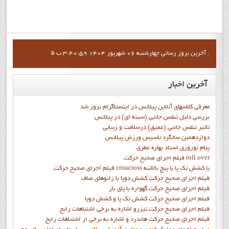
آخرين بروز رساني چهارشنبه 06 شهریور 1404 3:40:59 ب ظ .
آخرین
اخبار
معرفی کلاسهای آنلاین پیلاتس در اینستاگرام بروز شد
بررسی دلیل تنفس جانبی (سینه ای) در پیلاتس
تاثیر تنفس جانبی (عمیق) درسلامت و زیبایی
دوازدهمين سالگرد تاسيس ورزش پيلاتس
پيام نوروزي استاد بهاره عطري
فيلم اجراي صحيح حرکت roll over
فيلم اجراي صحيح حركت crisscross يا كشش تك پا با پيچ بالاتنه
فيلم اجراي صحيح حرکت كشش دوپا با زانوهاي صاف
فيلم اجراي صحيح حرکت گهواره با پاي باز
فيلم اجراي صحيح حرکت کشش تک پا و کشش دوپا
فيلم اجراي صحيح حرکت تيزرو اشاره به برخي اشتباهات رايج
فيلم اجراي صحيح حرکت هاندرد و اشاره به برخي از اشتباهات رايج