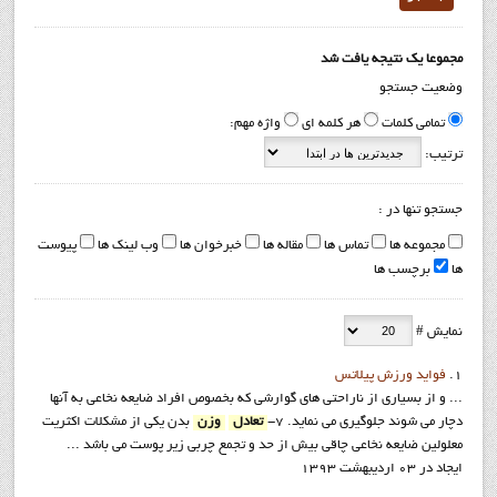
مجموعا یک نتیجه یافت شد
وضعیت جستجو
تمامی کلمات
هر کلمه ای
واژه مهم:
ترتیب:
جستجو تنها در :
مجموعه ها
تماس ها
مقاله ها
خبرخوان ها
وب لینک ها
پیوست
ها
برچسب ها
نمایش #
1.
فواید ورزش پيلاتس
... و از بسیاری از ناراحتی های گوارشی که بخصوص افراد ضایعه نخاعی به آنها
دچار می شوند جلوگیری می نماید. 7-
تعادل
وزن
بدن یکی از مشکلات اکثریت
معلولین ضایعه نخاعی چاقی بیش از حد و تجمع چربی زیر پوست می باشد ...
ایجاد در 03 ارديبهشت 1393