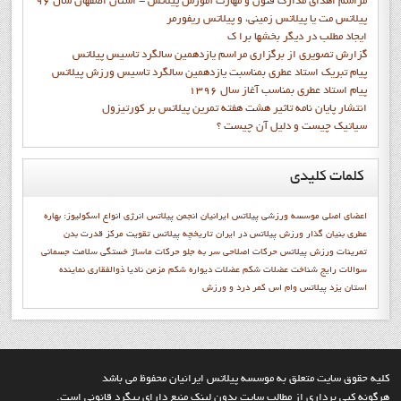
مراسم اهدای مدارک فنون و مهارت آموزش پیلاتس - استان اصفهان سال 96
پیلاتس مت یا پیلاتس زمینی، و پیلاتس ریفورمر
ايجاد مطلب در ديگر بخشها برا ک
گزارش تصويري از برگزاري مراسم يازدهمين سالگرد تاسيس پيلاتس
پيام تبريک استاد عطري بمناسبت يازدهمين سالگرد تاسيس ورزش پيلاتس
پيام استاد عطري بمناسب آغاز سال 1396
انتشار پايان نامه تاثیر هشت هفته تمرین پیلاتس بر کورتیزول
سیاتیک چیست و دلیل آن چیست ؟
کلمات
کلیدی
اعضاي اصلي موسسه ورزشي پيلاتس ايرانيان
انجمن پيلاتس
انرژی
انواع اسکولیوز:
بهاره
عطري بنيان گذار ورزش پيلاتس در ايران
تاريخچه پيلاتس
تقويت مركز قدرت بدن
تمرينات ورزش پيلاتس
حرکات اصلاحی سر به جلو
حرکات ماساژ
خستگی
سلامت جسمانی
سوالات رايج
شناخت عضلات شکم
عضلات دیواره شکم
مزمن
نادیا ذوالفقاری
نماينده
استان يزد
پيلاتس وام اس
کمر درد و ورزش
کليه حقوق سايت متعلق به موسسه پيلاتس ايرانيان محفوظ مي باشد
هرگونه کپي برداري از مطالب سايت بدون لينک منبع داراي پيگرد قانوني است.