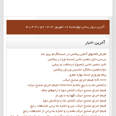
آخرين بروز رساني چهارشنبه 06 شهریور 1404 3:40:59 ب ظ .
آخرین
اخبار
معرفی کلاسهای آنلاین پیلاتس در اینستاگرام بروز شد
بررسی دلیل تنفس جانبی (سینه ای) در پیلاتس
تاثیر تنفس جانبی (عمیق) درسلامت و زیبایی
دوازدهمين سالگرد تاسيس ورزش پيلاتس
پيام نوروزي استاد بهاره عطري
فيلم اجراي صحيح حرکت roll over
فيلم اجراي صحيح حركت crisscross يا كشش تك پا با پيچ بالاتنه
فيلم اجراي صحيح حرکت كشش دوپا با زانوهاي صاف
فيلم اجراي صحيح حرکت گهواره با پاي باز
فيلم اجراي صحيح حرکت کشش تک پا و کشش دوپا
فيلم اجراي صحيح حرکت تيزرو اشاره به برخي اشتباهات رايج
فيلم اجراي صحيح حرکت هاندرد و اشاره به برخي از اشتباهات رايج