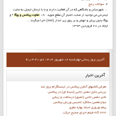
2.
سوالات رايج
... ،شهرستان و باشگاهي كه در آن فعاليت دارند و يا با ارسال ايميل به سايت
اينترنتي مي توانيد از صحت اعتبار آن مطلع شويد. 9-
تفاوت پیلاتس و یوگا
؟ و
یوگا بدون پرش و جهش و بر روی زیر انداز (mat) اجرا میگردد ...
ایجاد در 28 فروردين 1393
آخرين بروز رساني چهارشنبه 06 شهریور 1404 3:40:59 ب ظ .
آخرین
اخبار
معرفی کلاسهای آنلاین پیلاتس در اینستاگرام بروز شد
بررسی دلیل تنفس جانبی (سینه ای) در پیلاتس
تاثیر تنفس جانبی (عمیق) درسلامت و زیبایی
دوازدهمين سالگرد تاسيس ورزش پيلاتس
پيام نوروزي استاد بهاره عطري
فيلم اجراي صحيح حرکت roll over