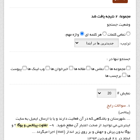
مجموعا: 2 نتیجه یافت شد
وضعیت جستجو
تمامی کلمات
هر کلمه ای
واژه مهم:
ترتیب:
جستجو تنها در :
مجموعه ها
تماس ها
مقاله ها
خبرخوان ها
وب لینک ها
پیوست
ها
برچسب ها
نمایش #
1.
سوالات رايج
(پيلاتس)
... ،شهرستان و باشگاهي كه در آن فعاليت دارند و يا با ارسال ايميل به سايت
اينترنتي مي توانيد از صحت اعتبار آن مطلع شويد. 9-
تفاوت پیلاتس و یوگا
؟ و
یوگا بدون پرش و جهش و بر روی زیر انداز (mat) اجرا میگردد ...
ایجاد در 28 فروردين 1393