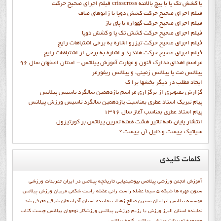
فيلم اجراي صحيح حركت crisscross يا كشش تك پا با پيچ بالاتنه
فيلم اجراي صحيح حرکت كشش دوپا با زانوهاي صاف
فيلم اجراي صحيح حرکت گهواره با پاي باز
فيلم اجراي صحيح حرکت کشش تک پا و کشش دوپا
فيلم اجراي صحيح حرکت تيزرو اشاره به برخي اشتباهات رايج
فيلم اجراي صحيح حرکت هاندرد و اشاره به برخي از اشتباهات رايج
مراسم اهدای مدارک فنون و مهارت آموزش پیلاتس - استان اصفهان سال 96
پیلاتس مت یا پیلاتس زمینی، و پیلاتس ریفورمر
ايجاد مطلب در ديگر بخشها برا ک
گزارش تصويري از برگزاري مراسم يازدهمين سالگرد تاسيس پيلاتس
پيام تبريک استاد عطري بمناسبت يازدهمين سالگرد تاسيس ورزش پيلاتس
پيام استاد عطري بمناسب آغاز سال 1396
انتشار پايان نامه تاثیر هشت هفته تمرین پیلاتس بر کورتیزول
سیاتیک چیست و دلیل آن چیست ؟
کلمات
کلیدی
آموزش
انجمن ورزشي پيلاتس
بیوشیمیایی
تاریخچه پیلاتس در ایران
تمرینات ورزشی
ستون مهره ها
شبكه 5 سيما
عضله راست رانی
عضله راست شکمی
مربیان ورزش پیلاتس
موسسه پیلاتس ایرانیان
نسترن صالح زهتاب
نماينده استان آذرابيجان شرقي معرفي شد
نماينده استان البرز
ورزش يا رژيم
ورزشي پيلاتس
ورزشکار نوجوان
پيلاتس چيست
کتاب
مجموعه تمرينات ورزشي پيلاتس
کلمه پيلاتس