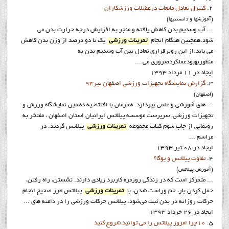
2.
کنترل تعادل مایعات درعضلات ورزشکاران
(آموزشها و دانستنيها)
... آب وسدیم بدن کاهش یافته و منجر به افزایش درجه حرارت بدن می
شود.همچنین هنگام انجام
تمرینات ورزشی
یک تا دو درصد از وزن بدن کاهش
می یابد.از این روبرقراری تعادل بین آب وسدیم بدن به
منظوربهبودعملکردضروری می ...
ایجاد در 11 مرداد 1393
3.
گزارش نمايشگاه تجهيزات ورزشي اصفهان تير93
(اصفهان)
... های آموزشی و علمی بپردازد. همزمان با افتتاحیه دهمین نمایشگاه ورزش و
تجهیزات ورزشی، سرپرست موسسه پیلاتس ایرانیان استان اصفهان ، مفتخر به
رونمایی از چاپ سوم کتاب مجموعه
تمرینات ورزشی
پیلاتس گردید. در
مراسم ...
ایجاد در 08 تیر 1393
4.
تفاوت پيلاتس و يوگا؟
(آموزش پيلاتس)
... متمرکز است که در زندگی روزمره کاربرد زیادی دارند. نشستن، راه رفتن،
حمل کردن بار، خم وراست شدن، با
تمرینات ورزشی
پیلاتس طرز صحیح انجام
حرکات روزانه در بدن ثبت می‌شود. پیلاتس حرکات ورزشی را در دامنه های ...
ایجاد در 26 خرداد 1393
5.
10چرا امروز پيلاتس را مي توانيد شروع کنيد