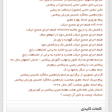
بررسی دلیل تنفس جانبی (سینه ای) در پیلاتس
تاثیر تنفس جانبی (عمیق) درسلامت و زیبایی
دوازدهمين سالگرد تاسيس ورزش پيلاتس
پيام نوروزي استاد بهاره عطري
فيلم اجراي صحيح حرکت roll over
فيلم اجراي صحيح حركت crisscross يا كشش تك پا با پيچ بالاتنه
فيلم اجراي صحيح حرکت كشش دوپا با زانوهاي صاف
فيلم اجراي صحيح حرکت گهواره با پاي باز
فيلم اجراي صحيح حرکت کشش تک پا و کشش دوپا
فيلم اجراي صحيح حرکت تيزرو اشاره به برخي اشتباهات رايج
فيلم اجراي صحيح حرکت هاندرد و اشاره به برخي از اشتباهات رايج
مراسم اهدای مدارک فنون و مهارت آموزش پیلاتس - استان اصفهان سال 96
پیلاتس مت یا پیلاتس زمینی، و پیلاتس ریفورمر
ايجاد مطلب در ديگر بخشها برا ک
گزارش تصويري از برگزاري مراسم يازدهمين سالگرد تاسيس پيلاتس
پيام تبريک استاد عطري بمناسبت يازدهمين سالگرد تاسيس ورزش پيلاتس
پيام استاد عطري بمناسب آغاز سال 1396
انتشار پايان نامه تاثیر هشت هفته تمرین پیلاتس بر کورتیزول
سیاتیک چیست و دلیل آن چیست ؟
کلمات
کلیدی