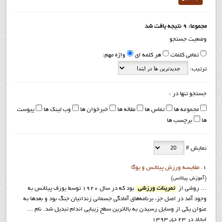
مجموعا: 9 نتیجه یافت شد
وضعیت جستجو
تمامی کلمات
هر کلمه ای
واژه مهم:
ترتیب:
جستجو تنها در :
مجموعه ها
تماس ها
مقاله ها
خبرخوان ها
وب لینک ها
پیوست
ها
برچسب ها
نمایش #
1.
مقايسه ورزش پيلاتس و يوگا
(آموزش پيلاتس)
... روشی از
تمرینات ورزشی
بود که در سال ۱۹۲۰ توسط یوزف پیلاتس به
وجود آمد در اصل جزء برنامه‌های آمادگی جسمانی زندانیان جنگ بود و بعد‌ها به
عنوان یکی از وسایل رسیدن به بالاترین سطح زیبایی اندام تبدیل شد. نام ...
ایجاد در 23 دی 1393