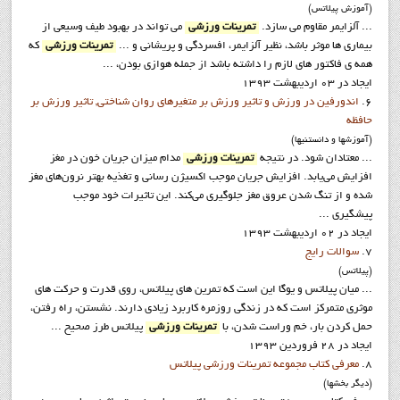
(آموزش پيلاتس)
... آلزایمر مقاوم می سازد.
تمرینات ورزشی
می تواند در بهبود طیف وسیعی از
بیماری ها موثر باشد، نظیر آلزایمر، افسردگی و پریشانی و ...
تمرینات ورزشی
که
همه ی فاکتور های لازم را داشته باشد از جمله هوازی بودن، ...
ایجاد در 03 ارديبهشت 1393
6.
اندورفین در ورزش و تاثیر ورزش بر متغیرهای روان شناختی, تاثیر ورزش بر
حافظه
(آموزشها و دانستنيها)
... معتادان شود. در نتیجه
تمرینات ورزشی
مدام میزان جریان خون در مغز
افزایش می‌یابد. افزایش جریان موجب اکسیژن رسانی و تغذیه بهتر نرون‌های مغز
شده و از تنگ شدن عروق مغز جلوگیری می‌کند. این تاثیرات خود موجب
پیشگیری ...
ایجاد در 02 ارديبهشت 1393
7.
سوالات رايج
(پيلاتس)
... ميان پيلاتس و يوگا اين است که تمرين هاي پيلاتس، روي قدرت و حرکت هاي
موثري متمرکز است که در زندگي روزمره کاربرد زيادي دارند. نشستن، راه رفتن،
حمل کردن بار، خم وراست شدن، با
تمرینات ورزشی
پیلاتس طرز صحیح ...
ایجاد در 28 فروردين 1393
8.
معرفي کتاب مجموعه تمرينات ورزشي پيلاتس
(ديگر بخشها)