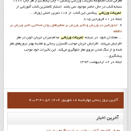
معرفي كتاب مجموعه تمرينات ورزشي پيلاتس - چاپ پنجم تيراژ هر چاپ 1000
نسخه کتاب در حال حاضر موجود نمی باشد انتشار کاملترین کتاب آموزشی از
تمرینات ورزشی
پیلاتس این کتاب از 106 تمرین اصلی ژوزف ...
ایجاد در 01 فروردين 815
9.
اندورفین در ورزش و تاثیر ورزش بر متغیرهای روان شناختی, تاثیر ورزش بر
حافظه
... معتادان شود. در نتیجه
تمرینات ورزشی
مدام میزان جریان خون در مغز
افزایش می‌یابد. افزایش جریان موجب اکسیژن رسانی و تغذیه بهتر نرون‌های مغز
شده و از تنگ شدن عروق مغز جلوگیری می‌کند. این تاثیرات خود موجب
پیشگیری ...
ایجاد در 02 ارديبهشت 1393
آخرين بروز رساني چهارشنبه 06 شهریور 1404 3:40:59 ب ظ .
آخرین
اخبار
معرفی کلاسهای آنلاین پیلاتس در اینستاگرام بروز شد