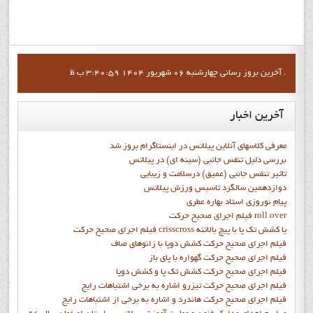
آخرين بروز رساني چهارشنبه 06 شهریور 1404 3:40:59 ب ظ .
آخرین
اخبار
معرفی کلاسهای آنلاین پیلاتس در اینستاگرام بروز شد
بررسی دلیل تنفس جانبی (سینه ای) در پیلاتس
تاثیر تنفس جانبی (عمیق) درسلامت و زیبایی
دوازدهمين سالگرد تاسيس ورزش پيلاتس
پيام نوروزي استاد بهاره عطري
فيلم اجراي صحيح حرکت roll over
فيلم اجراي صحيح حركت crisscross يا كشش تك پا با پيچ بالاتنه
فيلم اجراي صحيح حرکت كشش دوپا با زانوهاي صاف
فيلم اجراي صحيح حرکت گهواره با پاي باز
فيلم اجراي صحيح حرکت کشش تک پا و کشش دوپا
فيلم اجراي صحيح حرکت تيزرو اشاره به برخي اشتباهات رايج
فيلم اجراي صحيح حرکت هاندرد و اشاره به برخي از اشتباهات رايج