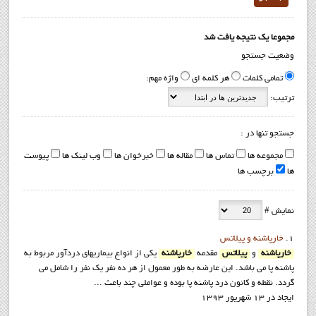
مجموعا یک نتیجه یافت شد
وضعیت جستجو
تمامی کلمات
هر کلمه ای
واژه مهم:
ترتیب:
جستجو تنها در :
مجموعه ها
تماس ها
مقاله ها
خبرخوان ها
وب لینک ها
پیوست
ها
برچسب ها
نمایش #
1.
خارپاشنه و پیلاتس
خارپاشنه
و
پیلاتس
مقدمه
خارپاشنه
یکی از انواع بیماریهای دردآور مربوط به
پاشنه پا می باشد. این عارضه به طور معمول از هر ده نفر یک نفر را شامل می
گردد. نقطه و کانون درد پاشنه پا بوده و عواملی چند باعث ...
ایجاد در 13 شهریور 1393