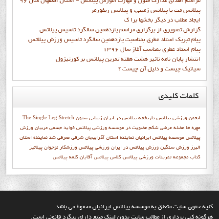
مراسم اهدای مدارک فنون و مهارت آموزش پیلاتس - استان اصفهان سال 96
پیلاتس مت یا پیلاتس زمینی، و پیلاتس ریفورمر
ايجاد مطلب در ديگر بخشها برا ک
گزارش تصويري از برگزاري مراسم يازدهمين سالگرد تاسيس پيلاتس
پيام تبريک استاد عطري بمناسبت يازدهمين سالگرد تاسيس ورزش پيلاتس
پيام استاد عطري بمناسب آغاز سال 1396
انتشار پايان نامه تاثیر هشت هفته تمرین پیلاتس بر کورتیزول
سیاتیک چیست و دلیل آن چیست ؟
کلمات
کلیدی
انجمن ورزشي پيلاتس
تاریخچه پیلاتس در ایران
زیبایی
ستون
The Single Leg Stretch
مهره ها
عضله عرضی شکم
عضويت در موسسه ورزشي پيلاتس
فواید جسمی
مربیان ورزش
پیلاتس
موسسه پیلاتس ایرانیان
نماينده استان آذرابيجان شرقي معرفي شد
نماينده استان
البرز
ورزش سنگین
ورزش پیلاتس در ایران
ورزشي پيلاتس
ورزشکار نوجوان
پيلاتيز
کتاب مجموعه تمرينات ورزشي پيلاتس
کلاس پیلاتس آقایان
کلمه پيلاتس
کليه حقوق سايت متعلق به موسسه پيلاتس ايرانيان محفوظ مي باشد
هرگونه کپي برداري از مطالب سايت بدون لينک منبع داراي پيگرد قانوني است.