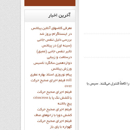
آخرین
اخبار
معرفی کلاسهای آنلاین پیلاتس
در اینستاگرام بروز شد
بررسی دلیل تنفس جانبی
(سینه ای) در پیلاتس
تاثیر تنفس جانبی (عمیق)
درسلامت و زیبایی
دوازدهمين سالگرد تاسيس
ورزش پيلاتس
پيام نوروزي استاد بهاره عطري
فيلم اجراي صحيح حرکت roll
 کاملاً کنترل می‌کنند. سپس با
over
فيلم اجراي صحيح حركت
crisscross يا كشش تك پا با
پيچ بالاتنه
فيلم اجراي صحيح حرکت
كشش دوپا با زانوهاي صاف
فيلم اجراي صحيح حرکت
گهواره با پاي باز