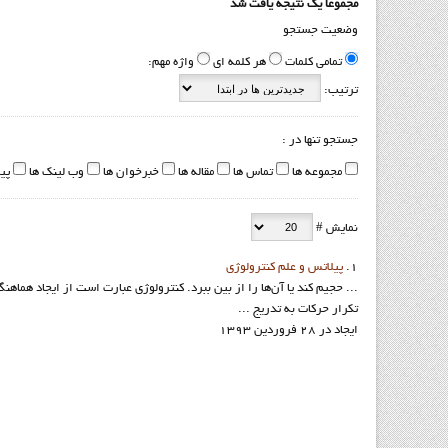
مجموعا یک نتیجه یافت شد
وضعیت جستجو
تمامی کلمات
هر کلمه ای
واژه مهم:
ترتیب:
جستجو تنها در :
مجموعه ها
تماس ها
مقاله ها
خبرخوان ها
وب لینک ها
پی
نمایش #
1.
پيلاتس و علم کنترولوژي
... حجيم كند يا آن‌ها را از بين ببرد. كنترولوژي عبارت است از ايجاد هماه
تكرار حركات به تدريج ...
ایجاد در 28 فروردين 1393