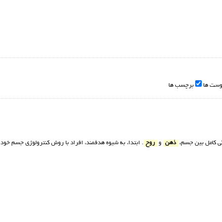
وست ها
برچسب ها
نگي كامل بين جسم،
ذهن
و
روح
. ابتدا، به شيوه هدفمند، افراد با روش كنترولوژي جسم خود را