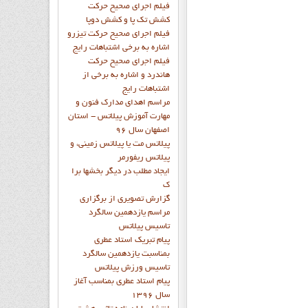
فيلم اجراي صحيح حرکت
کشش تک پا و کشش دوپا
فيلم اجراي صحيح حرکت تيزرو
اشاره به برخي اشتباهات رايج
فيلم اجراي صحيح حرکت
هاندرد و اشاره به برخي از
اشتباهات رايج
مراسم اهدای مدارک فنون و
مهارت آموزش پیلاتس - استان
اصفهان سال 96
پیلاتس مت یا پیلاتس زمینی، و
پیلاتس ریفورمر
ايجاد مطلب در ديگر بخشها برا
ک
گزارش تصويري از برگزاري
مراسم يازدهمين سالگرد
تاسيس پيلاتس
پيام تبريک استاد عطري
بمناسبت يازدهمين سالگرد
تاسيس ورزش پيلاتس
پيام استاد عطري بمناسب آغاز
سال 1396