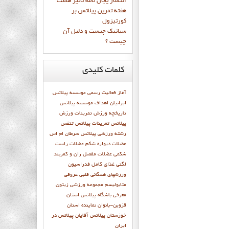
انتشار پايان نامه تاثیر هشت
هفته تمرین پیلاتس بر
کورتیزول
سیاتیک چیست و دلیل آن
چیست ؟
کلمات
کلیدی
آغاز فعاليت رسمي موسسه پيلاتس
ايرانيان
اهداف موسسه پيلاتس
تاريخچه ورزش
تمرينات ورزش
پيلاتس
تمرینات پیلاتس
تنفس
رشته ورزشي پيلاتس
سرطان ام اس
عضلات دیواره شکم
عضلات راست
شکمی
عضلات مفصل ران و کمربند
لگنی
غذای کامل
فدراسيون
ورزشهاي همگاني
قلبی عروقی
متابوليسم
مجموعه ورزشی زیتون
معرفي باشگاه پيلاتس استان
قزوين-بانوان
نماينده استان
خوزستان
پیلاتس آقایان
پیلاتس در
ایران