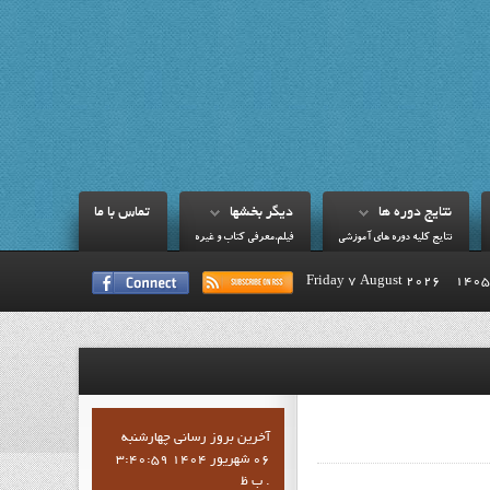
نتايج دوره ها
ديگر بخشها
تماس با ما
نتايج کليه دوره هاي آموزشي
فيلم،معرفي کتاب و غيره
Friday 7 August 2026
آخرين بروز رساني چهارشنبه
06 شهریور 1404 3:40:59
ب ظ .