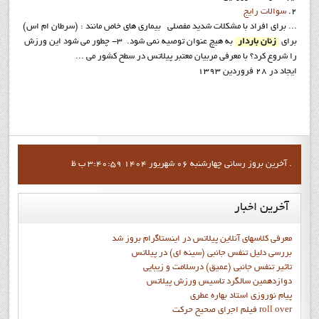
2.
سوالات رايج
... براي افراد با مشكلات شديد مفصلي بيماري هاي خاص مانند : (سرطان ام اس)
براي
زنان باردار
به هيچ عنوان توصيه نمي شود. 3- چطور مي شود اين ورزش
را شروع كرد؟ با معرفي مربيان معتبر پيلاتس در سطح كشور مي ...
ایجاد در 28 فروردين 1393
آخرين بروز رساني چهارشنبه 06 شهریور 1404 3:40:59 ب ظ .
آخرین
اخبار
معرفی کلاسهای آنلاین پیلاتس در اینستاگرام بروز شد
بررسی دلیل تنفس جانبی (سینه ای) در پیلاتس
تاثیر تنفس جانبی (عمیق) درسلامت و زیبایی
دوازدهمين سالگرد تاسيس ورزش پيلاتس
پيام نوروزي استاد بهاره عطري
فيلم اجراي صحيح حرکت roll over