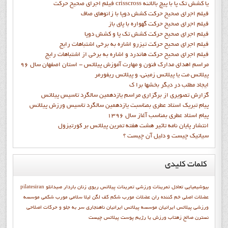
فيلم اجراي صحيح حركت crisscross يا كشش تك پا با پيچ بالاتنه
فيلم اجراي صحيح حرکت كشش دوپا با زانوهاي صاف
فيلم اجراي صحيح حرکت گهواره با پاي باز
فيلم اجراي صحيح حرکت کشش تک پا و کشش دوپا
فيلم اجراي صحيح حرکت تيزرو اشاره به برخي اشتباهات رايج
فيلم اجراي صحيح حرکت هاندرد و اشاره به برخي از اشتباهات رايج
مراسم اهدای مدارک فنون و مهارت آموزش پیلاتس - استان اصفهان سال 96
پیلاتس مت یا پیلاتس زمینی، و پیلاتس ریفورمر
ايجاد مطلب در ديگر بخشها برا ک
گزارش تصويري از برگزاري مراسم يازدهمين سالگرد تاسيس پيلاتس
پيام تبريک استاد عطري بمناسبت يازدهمين سالگرد تاسيس ورزش پيلاتس
پيام استاد عطري بمناسب آغاز سال 1396
انتشار پايان نامه تاثیر هشت هفته تمرین پیلاتس بر کورتیزول
سیاتیک چیست و دلیل آن چیست ؟
کلمات
کلیدی
بیوشیمیایی
تعادل
تمرينات ورزشي
تمرينات پيلاتس
ریوی
زنان باردار
صیدانلو
pilatesiran
عضلات اصلی خم کننده ران
عضلات مورب شکم
كف لگن
ليلا سلامي
مورب شکمی
موسسه
ورزشی پیلاتس ایرانیان
موسسه پيلاتس ايرانيان
ناهنجاری سر به جلو و حرکات اصلاحی
نسترن صالح زهتاب
ورزش يا رژيم
پوست
پيلاتس چيست