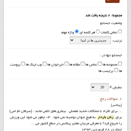
مجموعا: 2 نتیجه یافت شد
وضعیت جستجو
تمامی کلمات
هر کلمه ای
واژه مهم:
ترتیب:
جستجو تنها در :
مجموعه ها
تماس ها
مقاله ها
خبرخوان ها
وب لینک ها
پیوست
ها
برچسب ها
نمایش #
1.
سوالات رايج
(پيلاتس)
... براي افراد با مشكلات شديد مفصلي بيماري هاي خاص مانند : (سرطان ام اس)
براي
زنان باردار
به هيچ عنوان توصيه نمي شود. 3- چطور مي شود اين ورزش
را شروع كرد؟ با معرفي مربيان معتبر پيلاتس در سطح كشور مي ...
ایجاد در 28 فروردين 1393