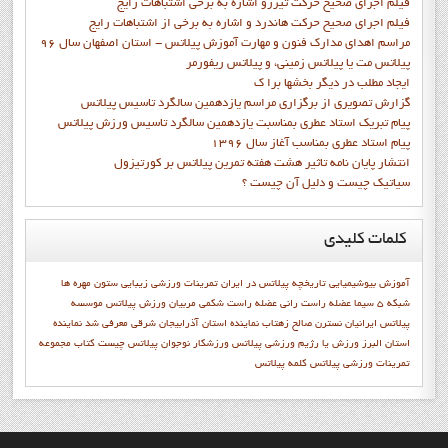
فيلم اجراي صحيح حرکت تيزرو اشاره به برخي اشتباهات رايج
فيلم اجراي صحيح حرکت هاندرد و اشاره به برخي از اشتباهات رايج
مراسم اهدای مدارک فنون و مهارت آموزش پیلاتس - استان اصفهان سال 96
پیلاتس مت یا پیلاتس زمینی، و پیلاتس ریفورمر
ايجاد مطلب در ديگر بخشها برا ک
گزارش تصويري از برگزاري مراسم يازدهمين سالگرد تاسيس پيلاتس
پيام تبريک استاد عطري بمناسبت يازدهمين سالگرد تاسيس ورزش پيلاتس
پيام استاد عطري بمناسب آغاز سال 1396
انتشار پايان نامه تاثیر هشت هفته تمرین پیلاتس بر کورتیزول
سیاتیک چیست و دلیل آن چیست ؟
کلمات
کلیدی
آموزش
بیوشیمیایی
تاریخچه پیلاتس در ایران
تمرینات ورزشی
زیبایی
ستون مهره ها
شبكه 5 سيما
عضله راست رانی
عضله راست شکمی
مربیان ورزش پیلاتس
موسسه
پیلاتس ایرانیان
نسترن صالح زهتاب
نماينده استان آذرابيجان شرقي معرفي شد
نماينده
استان البرز
ورزش يا رژيم
ورزشي پيلاتس
ورزشکار نوجوان
پيلاتس چيست
کتاب مجموعه
تمرينات ورزشي پيلاتس
کلمه پيلاتس