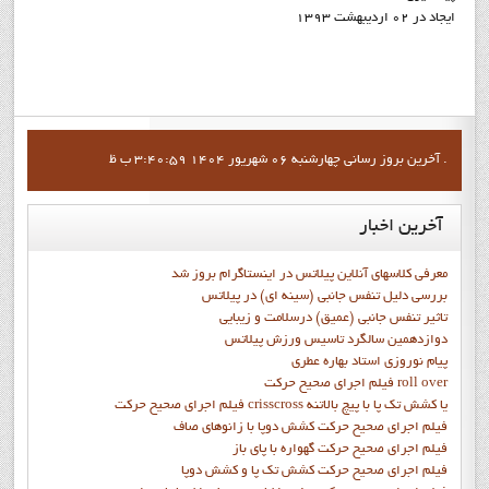
ایجاد در 02 ارديبهشت 1393
آخرين بروز رساني چهارشنبه 06 شهریور 1404 3:40:59 ب ظ .
آخرین
اخبار
معرفی کلاسهای آنلاین پیلاتس در اینستاگرام بروز شد
بررسی دلیل تنفس جانبی (سینه ای) در پیلاتس
تاثیر تنفس جانبی (عمیق) درسلامت و زیبایی
دوازدهمين سالگرد تاسيس ورزش پيلاتس
پيام نوروزي استاد بهاره عطري
فيلم اجراي صحيح حرکت roll over
فيلم اجراي صحيح حركت crisscross يا كشش تك پا با پيچ بالاتنه
فيلم اجراي صحيح حرکت كشش دوپا با زانوهاي صاف
فيلم اجراي صحيح حرکت گهواره با پاي باز
فيلم اجراي صحيح حرکت کشش تک پا و کشش دوپا