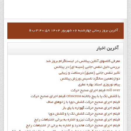
آخرين بروز رساني چهارشنبه 06 شهریور 1404 3:40:59 ب ظ .
آخرین
اخبار
معرفی کلاسهای آنلاین پیلاتس در اینستاگرام بروز شد
بررسی دلیل تنفس جانبی (سینه ای) در پیلاتس
تاثیر تنفس جانبی (عمیق) درسلامت و زیبایی
دوازدهمين سالگرد تاسيس ورزش پيلاتس
پيام نوروزي استاد بهاره عطري
فيلم اجراي صحيح حرکت roll over
فيلم اجراي صحيح حركت crisscross يا كشش تك پا با پيچ بالاتنه
فيلم اجراي صحيح حرکت كشش دوپا با زانوهاي صاف
فيلم اجراي صحيح حرکت گهواره با پاي باز
فيلم اجراي صحيح حرکت کشش تک پا و کشش دوپا
فيلم اجراي صحيح حرکت تيزرو اشاره به برخي اشتباهات رايج
فيلم اجراي صحيح حرکت هاندرد و اشاره به برخي از اشتباهات رايج