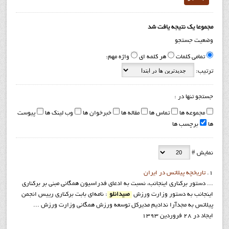
مجموعا یک نتیجه یافت شد
وضعیت جستجو
تمامی کلمات
هر کلمه ای
واژه مهم:
ترتیب:
جستجو تنها در :
مجموعه ها
تماس ها
مقاله ها
خبرخوان ها
وب لینک ها
پیوست
ها
برچسب ها
نمایش #
1.
تاريخچه پيلاتس در ايران
... دستور برکناري اينجانب، نسبت به ادعاي فدراسيون همگاني مبني بر برکناري
اينجانب به دستور وزارت ورزش
صیدانلو
: نامه‌ای بابت برکناری رییس انجمن
پیلاتس به مجدآرا ندادیم مدیرکل توسعه ورزش همگانی وزارت ورزش ...
ایجاد در 28 فروردين 1393