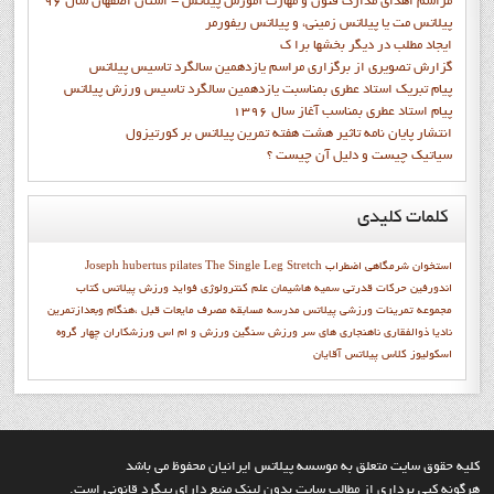
مراسم اهدای مدارک فنون و مهارت آموزش پیلاتس - استان اصفهان سال 96
پیلاتس مت یا پیلاتس زمینی، و پیلاتس ریفورمر
ايجاد مطلب در ديگر بخشها برا ک
گزارش تصويري از برگزاري مراسم يازدهمين سالگرد تاسيس پيلاتس
پيام تبريک استاد عطري بمناسبت يازدهمين سالگرد تاسيس ورزش پيلاتس
پيام استاد عطري بمناسب آغاز سال 1396
انتشار پايان نامه تاثیر هشت هفته تمرین پیلاتس بر کورتیزول
سیاتیک چیست و دلیل آن چیست ؟
کلمات
کلیدی
استخوان شرمگاهي
اضطراب
The Single Leg Stretch
Joseph hubertus pilates
اندورفین
حرکات قدرتی
سميه هاشيمان
علم کنترولوژي
فواید ورزش پیلاتس
كتاب
مجموعه تمرينات ورزشي پيلاتس
مدرسه
مسابقه
مصرف مایعات قبل ،هنگام وبعدازتمرین
ناديا ذوالفقاري
ناهنجاری های سر
ورزش سنگین
ورزش و ام اس
ورزشکاران
چهار گروه
اسکولیوز
کلاس پیلاتس آقایان
کليه حقوق سايت متعلق به موسسه پيلاتس ايرانيان محفوظ مي باشد
هرگونه کپي برداري از مطالب سايت بدون لينک منبع داراي پيگرد قانوني است.