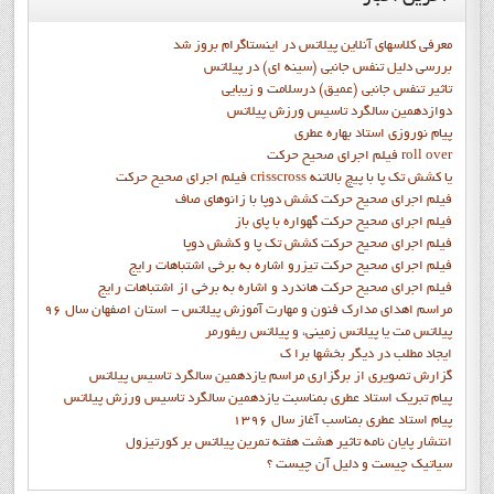
معرفی کلاسهای آنلاین پیلاتس در اینستاگرام بروز شد
بررسی دلیل تنفس جانبی (سینه ای) در پیلاتس
تاثیر تنفس جانبی (عمیق) درسلامت و زیبایی
دوازدهمين سالگرد تاسيس ورزش پيلاتس
پيام نوروزي استاد بهاره عطري
فيلم اجراي صحيح حرکت roll over
فيلم اجراي صحيح حركت crisscross يا كشش تك پا با پيچ بالاتنه
فيلم اجراي صحيح حرکت كشش دوپا با زانوهاي صاف
فيلم اجراي صحيح حرکت گهواره با پاي باز
فيلم اجراي صحيح حرکت کشش تک پا و کشش دوپا
فيلم اجراي صحيح حرکت تيزرو اشاره به برخي اشتباهات رايج
فيلم اجراي صحيح حرکت هاندرد و اشاره به برخي از اشتباهات رايج
مراسم اهدای مدارک فنون و مهارت آموزش پیلاتس - استان اصفهان سال 96
پیلاتس مت یا پیلاتس زمینی، و پیلاتس ریفورمر
ايجاد مطلب در ديگر بخشها برا ک
گزارش تصويري از برگزاري مراسم يازدهمين سالگرد تاسيس پيلاتس
پيام تبريک استاد عطري بمناسبت يازدهمين سالگرد تاسيس ورزش پيلاتس
پيام استاد عطري بمناسب آغاز سال 1396
انتشار پايان نامه تاثیر هشت هفته تمرین پیلاتس بر کورتیزول
سیاتیک چیست و دلیل آن چیست ؟