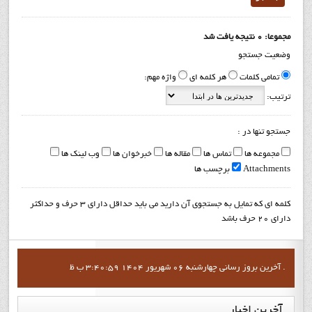
مجموعا: 0 نتیجه یافت شد
وضعیت جستجو
تمامی کلمات
هر کلمه ای
واژه مهم:
ترتیب:
جستجو تنها در :
مجموعه ها
تماس ها
مقاله ها
خبرخوان ها
وب لینک ها
Attachments
برچسب ها
کلمه ای که تمایل به جستجوی آن دارید می باید حداقل دارای 3 حرف و حداکثر
دارای 20 حرف باشد
آخرين بروز رساني چهارشنبه 06 شهریور 1404 3:40:59 ب ظ .
آخرین
اخبار