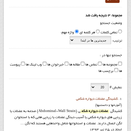
مجموعا: 3 نتیجه یافت شد
وضعیت جستجو
تمامی کلمات
هر کلمه ای
واژه مهم:
ترتیب:
جستجو تنها در :
مجموعه ها
تماس ها
مقاله ها
خبرخوان ها
وب لینک ها
پیوست
ها
برچسب ها
نمایش #
1.
کشیدگی عضلات دیواره شکمی
(آموزشها و دانستنيها)
کشیدگی
عضلات دیواره شکم
ی (Abdominal-Wall Strain) صدمه به عضلات یا
زردپی های دیواره شکمی یا آسیب دیدگی عضلات یا زردپی هایی که با استخوان
لگن اتصال دارند. عضلات و استخوانها شامل واحدهایی هستند که لگن ...
ایجاد در 25 تیر 1393