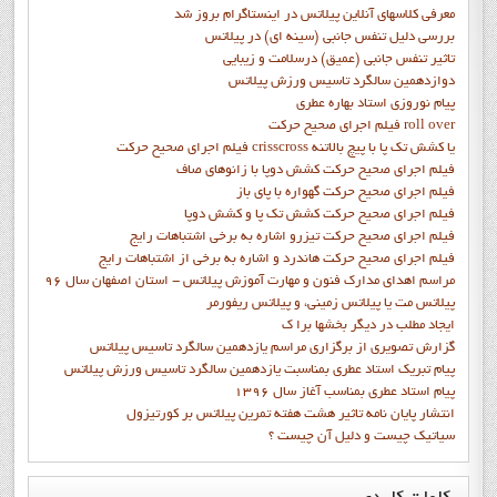
معرفی کلاسهای آنلاین پیلاتس در اینستاگرام بروز شد
بررسی دلیل تنفس جانبی (سینه ای) در پیلاتس
تاثیر تنفس جانبی (عمیق) درسلامت و زیبایی
دوازدهمين سالگرد تاسيس ورزش پيلاتس
پيام نوروزي استاد بهاره عطري
فيلم اجراي صحيح حرکت roll over
فيلم اجراي صحيح حركت crisscross يا كشش تك پا با پيچ بالاتنه
فيلم اجراي صحيح حرکت كشش دوپا با زانوهاي صاف
فيلم اجراي صحيح حرکت گهواره با پاي باز
فيلم اجراي صحيح حرکت کشش تک پا و کشش دوپا
فيلم اجراي صحيح حرکت تيزرو اشاره به برخي اشتباهات رايج
فيلم اجراي صحيح حرکت هاندرد و اشاره به برخي از اشتباهات رايج
مراسم اهدای مدارک فنون و مهارت آموزش پیلاتس - استان اصفهان سال 96
پیلاتس مت یا پیلاتس زمینی، و پیلاتس ریفورمر
ايجاد مطلب در ديگر بخشها برا ک
گزارش تصويري از برگزاري مراسم يازدهمين سالگرد تاسيس پيلاتس
پيام تبريک استاد عطري بمناسبت يازدهمين سالگرد تاسيس ورزش پيلاتس
پيام استاد عطري بمناسب آغاز سال 1396
انتشار پايان نامه تاثیر هشت هفته تمرین پیلاتس بر کورتیزول
سیاتیک چیست و دلیل آن چیست ؟