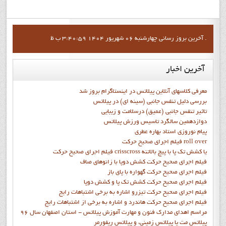
آخرين بروز رساني چهارشنبه 06 شهریور 1404 3:40:59 ب ظ .
آخرین
اخبار
معرفی کلاسهای آنلاین پیلاتس در اینستاگرام بروز شد
بررسی دلیل تنفس جانبی (سینه ای) در پیلاتس
تاثیر تنفس جانبی (عمیق) درسلامت و زیبایی
دوازدهمين سالگرد تاسيس ورزش پيلاتس
پيام نوروزي استاد بهاره عطري
فيلم اجراي صحيح حرکت roll over
فيلم اجراي صحيح حركت crisscross يا كشش تك پا با پيچ بالاتنه
فيلم اجراي صحيح حرکت كشش دوپا با زانوهاي صاف
فيلم اجراي صحيح حرکت گهواره با پاي باز
فيلم اجراي صحيح حرکت کشش تک پا و کشش دوپا
فيلم اجراي صحيح حرکت تيزرو اشاره به برخي اشتباهات رايج
فيلم اجراي صحيح حرکت هاندرد و اشاره به برخي از اشتباهات رايج
مراسم اهدای مدارک فنون و مهارت آموزش پیلاتس - استان اصفهان سال 96
پیلاتس مت یا پیلاتس زمینی، و پیلاتس ریفورمر