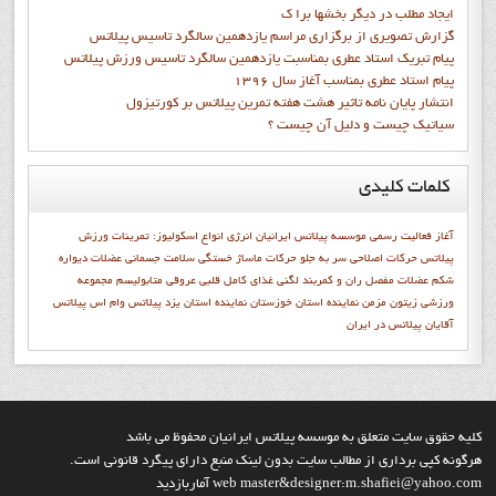
ايجاد مطلب در ديگر بخشها برا ک
گزارش تصويري از برگزاري مراسم يازدهمين سالگرد تاسيس پيلاتس
پيام تبريک استاد عطري بمناسبت يازدهمين سالگرد تاسيس ورزش پيلاتس
پيام استاد عطري بمناسب آغاز سال 1396
انتشار پايان نامه تاثیر هشت هفته تمرین پیلاتس بر کورتیزول
سیاتیک چیست و دلیل آن چیست ؟
کلمات
کلیدی
آغاز فعاليت رسمي موسسه پيلاتس ايرانيان
انرژی
انواع اسکولیوز:
تمرينات ورزش
پيلاتس
حرکات اصلاحی سر به جلو
حرکات ماساژ
خستگی
سلامت جسمانی
عضلات دیواره
شکم
عضلات مفصل ران و کمربند لگنی
غذای کامل
قلبی عروقی
متابوليسم
مجموعه
ورزشی زیتون
مزمن
نماينده استان خوزستان
نماينده استان يزد
پيلاتس وام اس
پیلاتس
آقایان
پیلاتس در ایران
کليه حقوق سايت متعلق به موسسه پيلاتس ايرانيان محفوظ مي باشد
هرگونه کپي برداري از مطالب سايت بدون لينک منبع داراي پيگرد قانوني است.
web master&designer:m.shafiei@yahoo.com آماربازديد