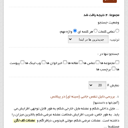
مجموعا: 4 نتیجه یافت شد
وضعیت جستجو
تمامی کلمات
هر کلمه ای
واژه مهم:
ترتیب:
جستجو تنها در :
مجموعه ها
تماس ها
مقاله ها
خبرخوان ها
وب لینک ها
پیوست
ها
برچسب ها
نمایش #
1.
بررسی دلیل تنفس جانبی (سینه ای) در پیلاتس
(آموزشها و دانستنيها)
... مایل داخلی شکم و عضله مایل خارجی شکم به طور قابل توجهی افزایش می
یابد. به طور خاص، ضریب افزایش ضخامت عضله عرضی شکم بالاترین میزان را
داشته است. عضلات عرضی شکم، مولتی فیدوس، دیافراگم و
عضلات کف لگن
مستقیما ...