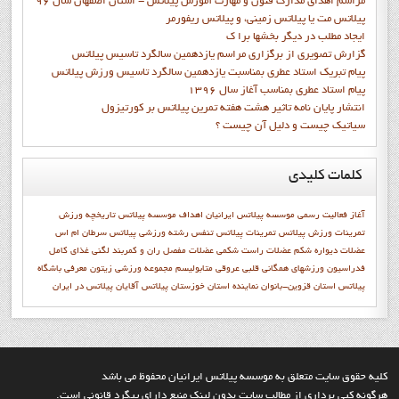
مراسم اهدای مدارک فنون و مهارت آموزش پیلاتس - استان اصفهان سال 96
پیلاتس مت یا پیلاتس زمینی، و پیلاتس ریفورمر
ايجاد مطلب در ديگر بخشها برا ک
گزارش تصويري از برگزاري مراسم يازدهمين سالگرد تاسيس پيلاتس
پيام تبريک استاد عطري بمناسبت يازدهمين سالگرد تاسيس ورزش پيلاتس
پيام استاد عطري بمناسب آغاز سال 1396
انتشار پايان نامه تاثیر هشت هفته تمرین پیلاتس بر کورتیزول
سیاتیک چیست و دلیل آن چیست ؟
کلمات
کلیدی
آغاز فعاليت رسمي موسسه پيلاتس ايرانيان
اهداف موسسه پيلاتس
تاريخچه ورزش
تمرينات ورزش پيلاتس
تمرینات پیلاتس
تنفس
رشته ورزشي پيلاتس
سرطان ام اس
عضلات دیواره شکم
عضلات راست شکمی
عضلات مفصل ران و کمربند لگنی
غذای کامل
فدراسيون ورزشهاي همگاني
قلبی عروقی
متابوليسم
مجموعه ورزشی زیتون
معرفي باشگاه
پيلاتس استان قزوين-بانوان
نماينده استان خوزستان
پیلاتس آقایان
پیلاتس در ایران
کليه حقوق سايت متعلق به موسسه پيلاتس ايرانيان محفوظ مي باشد
هرگونه کپي برداري از مطالب سايت بدون لينک منبع داراي پيگرد قانوني است.