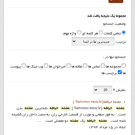
مجموعا یک نتیجه یافت شد
وضعیت جستجو
تمامی کلمات
هر کلمه ای
واژه مهم:
ترتیب:
جستجو تنها در :
مجموعه ها
تماس ها
مقاله ها
خبرخوان ها
وب لینک ها
پیوست
ها
برچسب ها
نمایش #
1.
عضله خیاطه(Sartorius muscle )
عضله
خیاطه
(Sartorius muscle )
عضله
خیاطه
بلندترین
عضله
بدن
است. به طور سطحی و مورب از قسمت خارجی ران، به سمت داخل ران کشیده
شده است.
عضله
خیاطه
یک
عضله
دو مفصلی است. ...
ایجاد در 15 مرداد 1393