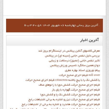
آخرين بروز رساني چهارشنبه 06 شهریور 1404 3:40:59 ب ظ .
آخرین
اخبار
معرفی کلاسهای آنلاین پیلاتس در اینستاگرام بروز شد
بررسی دلیل تنفس جانبی (سینه ای) در پیلاتس
تاثیر تنفس جانبی (عمیق) درسلامت و زیبایی
دوازدهمين سالگرد تاسيس ورزش پيلاتس
پيام نوروزي استاد بهاره عطري
فيلم اجراي صحيح حرکت roll over
فيلم اجراي صحيح حركت crisscross يا كشش تك پا با پيچ بالاتنه
فيلم اجراي صحيح حرکت كشش دوپا با زانوهاي صاف
فيلم اجراي صحيح حرکت گهواره با پاي باز
فيلم اجراي صحيح حرکت کشش تک پا و کشش دوپا
فيلم اجراي صحيح حرکت تيزرو اشاره به برخي اشتباهات رايج
فيلم اجراي صحيح حرکت هاندرد و اشاره به برخي از اشتباهات رايج