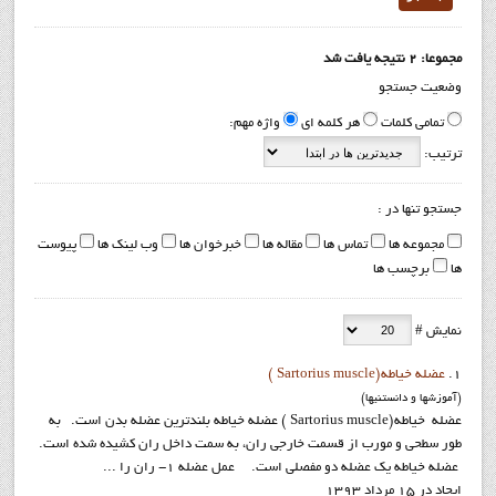
مجموعا: 2 نتیجه یافت شد
وضعیت جستجو
تمامی کلمات
هر کلمه ای
واژه مهم:
ترتیب:
جستجو تنها در :
مجموعه ها
تماس ها
مقاله ها
خبرخوان ها
وب لینک ها
پیوست
ها
برچسب ها
نمایش #
1.
عضله خیاطه(Sartorius muscle )
(آموزشها و دانستنيها)
عضله خیاطه(Sartorius muscle ) عضله خیاطه بلندترین عضله بدن است. به
طور سطحی و مورب از قسمت خارجی ران، به سمت داخل ران کشیده شده است.
عضله خیاطه یک عضله دو مفصلی است. عمل عضله 1- ران را ...
ایجاد در 15 مرداد 1393