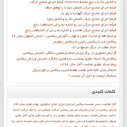
فيلم اجراي صحيح حركت crisscross يا كشش تك پا با پيچ بالاتنه
فيلم اجراي صحيح حرکت كشش دوپا با زانوهاي صاف
فيلم اجراي صحيح حرکت گهواره با پاي باز
فيلم اجراي صحيح حرکت کشش تک پا و کشش دوپا
فيلم اجراي صحيح حرکت تيزرو اشاره به برخي اشتباهات رايج
فيلم اجراي صحيح حرکت هاندرد و اشاره به برخي از اشتباهات رايج
مراسم اهدای مدارک فنون و مهارت آموزش پیلاتس - استان اصفهان سال 96
پیلاتس مت یا پیلاتس زمینی، و پیلاتس ریفورمر
ايجاد مطلب در ديگر بخشها برا ک
گزارش تصويري از برگزاري مراسم يازدهمين سالگرد تاسيس پيلاتس
پيام تبريک استاد عطري بمناسبت يازدهمين سالگرد تاسيس ورزش پيلاتس
پيام استاد عطري بمناسب آغاز سال 1396
انتشار پايان نامه تاثیر هشت هفته تمرین پیلاتس بر کورتیزول
سیاتیک چیست و دلیل آن چیست ؟
کلمات
کلیدی
آغاز فعاليت رسمي موسسه پيلاتس ايرانيان
انرژی
انواع اسکولیوز:
بهاره عطري بنيان گذار
ورزش پيلاتس در ايران
تمرينات ورزش پيلاتس
حرکات اصلاحی سر به جلو
حرکات ماساژ
سلامت جسمانی
عضلات دیواره شکم
عضلات مفصل ران و کمربند لگنی
غذای کامل
قلبی
عروقی
متابوليسم
مجموعه ورزشی زیتون
مزمن
نماينده استان خوزستان
نماينده استان يزد
پيلاتس وام اس
پیلاتس آقایان
پیلاتس در ایران