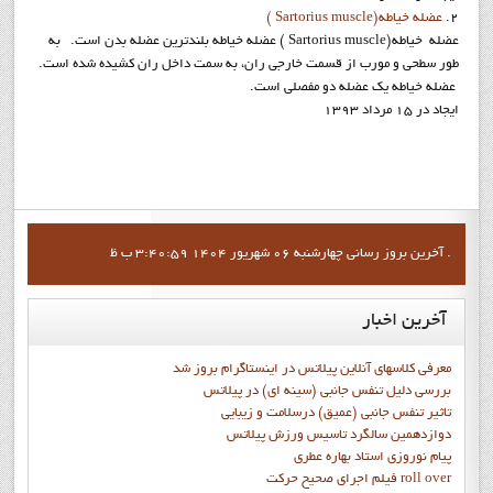
2.
عضله خیاطه(Sartorius muscle )
عضله خیاطه(Sartorius muscle ) عضله خیاطه بلندترین عضله بدن است. به
طور سطحی و مورب از قسمت خارجی ران، به سمت داخل ران کشیده شده است.
عضله خیاطه یک عضله دو مفصلی است.
ایجاد در 15 مرداد 1393
آخرين بروز رساني چهارشنبه 06 شهریور 1404 3:40:59 ب ظ .
آخرین
اخبار
معرفی کلاسهای آنلاین پیلاتس در اینستاگرام بروز شد
بررسی دلیل تنفس جانبی (سینه ای) در پیلاتس
تاثیر تنفس جانبی (عمیق) درسلامت و زیبایی
دوازدهمين سالگرد تاسيس ورزش پيلاتس
پيام نوروزي استاد بهاره عطري
فيلم اجراي صحيح حرکت roll over