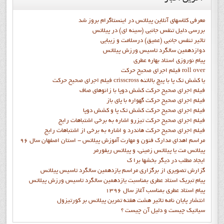
معرفی کلاسهای آنلاین پیلاتس در اینستاگرام بروز شد
بررسی دلیل تنفس جانبی (سینه ای) در پیلاتس
تاثیر تنفس جانبی (عمیق) درسلامت و زیبایی
دوازدهمين سالگرد تاسيس ورزش پيلاتس
پيام نوروزي استاد بهاره عطري
فيلم اجراي صحيح حرکت roll over
فيلم اجراي صحيح حركت crisscross يا كشش تك پا با پيچ بالاتنه
فيلم اجراي صحيح حرکت كشش دوپا با زانوهاي صاف
فيلم اجراي صحيح حرکت گهواره با پاي باز
فيلم اجراي صحيح حرکت کشش تک پا و کشش دوپا
فيلم اجراي صحيح حرکت تيزرو اشاره به برخي اشتباهات رايج
فيلم اجراي صحيح حرکت هاندرد و اشاره به برخي از اشتباهات رايج
مراسم اهدای مدارک فنون و مهارت آموزش پیلاتس - استان اصفهان سال 96
پیلاتس مت یا پیلاتس زمینی، و پیلاتس ریفورمر
ايجاد مطلب در ديگر بخشها برا ک
گزارش تصويري از برگزاري مراسم يازدهمين سالگرد تاسيس پيلاتس
پيام تبريک استاد عطري بمناسبت يازدهمين سالگرد تاسيس ورزش پيلاتس
پيام استاد عطري بمناسب آغاز سال 1396
انتشار پايان نامه تاثیر هشت هفته تمرین پیلاتس بر کورتیزول
سیاتیک چیست و دلیل آن چیست ؟