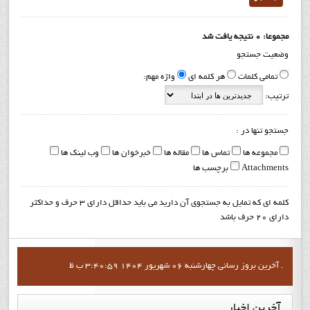
مجموعا: 0 نتیجه یافت شد
وضعیت جستجو
تمامی کلمات
هر کلمه ای
واژه مهم:
ترتیب:
جستجو تنها در :
مجموعه ها
تماس ها
مقاله ها
خبرخوان ها
وب لینک ها
Attachments
برچسب ها
کلمه ای که تمایل به جستجوی آن دارید می باید حداقل دارای 3 حرف و حداکثر
دارای 20 حرف باشد
آخرين بروز رساني چهارشنبه 06 شهریور 1404 3:40:59 ب ظ .
آخرین
اخبار